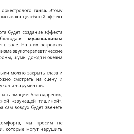
 оркестрового
гонга
. Этому
писывают целебный эффект
та будет создание эффекта
 благодаря
музыкальным
 в зале. На этих островках
низма звукотерапевтические
фоны, шумы дождя и океана
ыки можно закрыть глаза и
ожно смотреть на сцену и
вуков инструментов.
тить эмоции благодарения,
асной «звучащей тишиной»,
а сам воздух будет звенеть
комфорта, мы просим не
и, которые могут нарушить