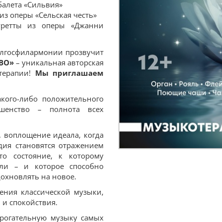
балета «Сильвия»
из оперы «Сельская честь»
ретты из оперы «Джанни
Белгосфилармонии прозвучит
ВО»
– уникальная авторская
терапии!
Мы приглашаем
акого-либо положительного
ершенство – полнота всех
 воплощение идеала, когда
дия становятся отражением
то состояние, к которому
ели – и которое способно
дохновлять на новое.
ения классической музыки,
 и спокойствия.
рогательную музыку самых