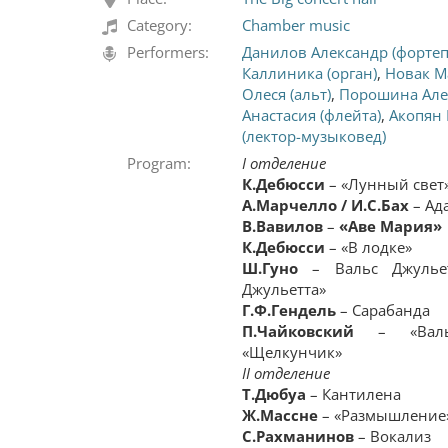
Category:
Chamber music
Performers:
Данилов Александр (форте
Каллиника (орган)
,
Новак М
Олеся (альт)
,
Порошина Але
Анастасия (флейта)
,
Акопян 
(лектор-музыковед)
Program:
І
отделение
К.Дебюсси
– «Лунный свет
А.Марчелло
/
И.С.Бах
– Ад
В.Вавилов
–
«Аве Мария»
К.Дебюсси
– «В лодке»
Ш.Гуно
– Вальс Джулье
Джульетта»
Г.Ф.Гендель
– Сарабанда
П.Чайковский
– «Вальс
«Щелкунчик»
ІІ
отделение
Т.Дюбуа
– Кантилена
Ж.Массне
– «Размышление
С.Рахманинов
– Вокализ