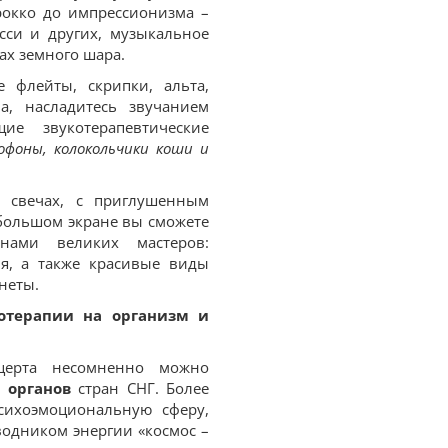
рокко до импрессионизма –
юсси и других, музыкальное
ах земного шара.
 флейты, скрипки, альта,
на, насладитесь звучанием
е звукотерапевтические
фоны, колокольчики коши и
 свечах, с приглушенным
 большом экране вы сможете
нами великих мастеров:
я, а также красивые виды
неты.
отерапии на организм и
нцерта несомненно можно
х
органов
стран СНГ. Более
сихоэмоциональную сферу,
водником энергии «космос –