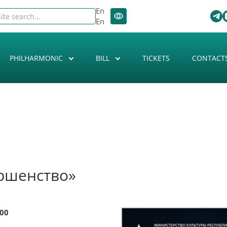
En
En
PHILHARMONIC
BILL
TICKETS
CONTACT
ршенство»
:00