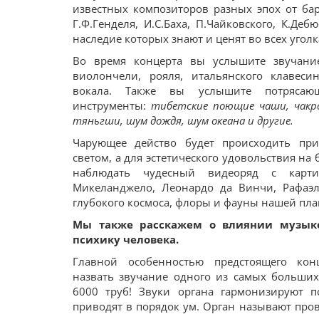
известных композиторов разных эпох от ба
Г.Ф.Генделя, И.С.Баха, П.Чайковского, К.Деб
наследие которых знают и ценят во всех уголк
Во время концерта вы услышите звучание
виолончели, рояля, итальянского клавеси
вокала. Также вы услышите потрясающи
инструменты:
тибетские поющие чаши, чакро
тяньгши, шум дождя, шум океана и другие.
Чарующее действо будет происходить при
светом, а для эстетического удовольствия на
наблюдать чудесный видеоряд с карти
Микеланджело, Леонардо да Винчи, Рафаэл
глубокого космоса, флоры и фауны нашей пла
Мы также расскажем о влиянии музык
психику человека.
Главной особенностью предстоящего ко
назвать звучание одного из самых больши
6000 труб! Звуки органа гармонизируют п
приводят в порядок ум. Орган называют про