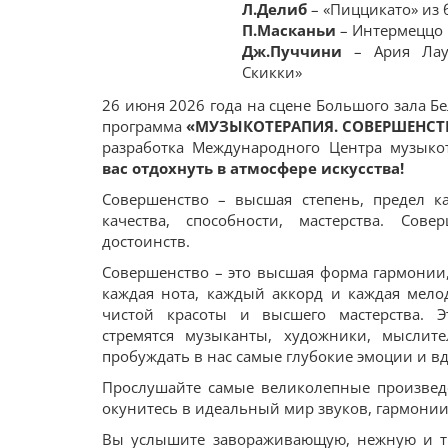
Л.Делиб
– «Пиццикато» из 
П.Масканьи
– Интермеццо 
Дж.Пуччини
– Ария Лау
Скикки»
26 июня 2026 года на сцене Большого зала 
программа
«МУЗЫКОТЕРАПИЯ. СОВЕРШЕНСТ
разработка Международного Центра музыко
вас отдохнуть в атмосфере искусства!
Совершенство – высшая степень, предел к
качества, способности, мастерства. Сов
достоинств.
Совершенство – это высшая форма гармонии,
каждая нота, каждый аккорд и каждая мело
чистой красоты и высшего мастерства. Э
стремятся музыканты, художники, мыслит
пробуждать в нас самые глубокие эмоции и в
Прослушайте самые великолепные произвед
окунитесь в идеальный мир звуков, гармонии
Вы услышите завораживающую, нежную и т