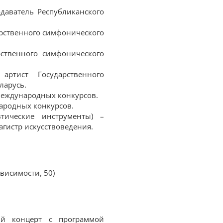
одаватель Республиканского
дарственного симфонического
рственного симфонического
артист Государственного
ларусь.
 международных конкурсов.
народных конкурсов.
втические инструменты) –
гистр искусствоведения.
висимости, 50)
ый концерт с программой