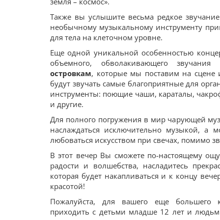
земля – космос».
Также вы услышите весьма редкое звучание
необычному музыкальному инструменту при
для тела на клеточном уровне.
Еще одной уникальной особенностью концер
объемного, обволакивающего звучания
островкам
, которые мы поставим на сцене и
будут звучать самые благоприятные для орга
инструменты: поющие чаши, караталы, чакро
и другие.
Для полного погружения в мир чарующей муз
наслаждаться исключительно музыкой, а м
любоваться искусством при свечах, помимо з
В этот вечер Вы сможете по-настоящему ощу
радости и волшебства, насладитесь прекр
которая будет накапливаться и к концу вечер
красотой!
Пожалуйста, для вашего еще большего 
приходить с детьми младше 12 лет и людьм