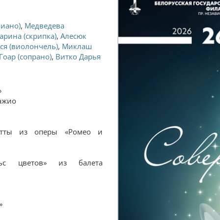
пиано)
,
Медведева
арина (скрипка)
,
Алесюк
ся (виолончель)
,
Миклаш
Гоар (сопрано)
,
Витко Дарья
»
ажио
тты из оперы «Ромео и
 цветов» из балета
»