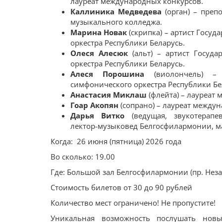
лауреат международных конкурсов.
Каллиника Медведева
(орган) – преп
музыкального колледжа.
Марина Новак
(скрипка) – артист Госу
оркестра Республики Беларусь.
Олеся Алесюк
(альт) – артист Госуда
оркестра Республики Беларусь.
Алеся Порошина
(виолончель) – 
симфонического оркестра Республики Бе
Анастасия
Миклаш
(флейта) – лауреат
Гоар Акопян
(сопрано) – лауреат между
Дарья Витко
(ведущая, звукотерапе
лектор-музыковед Белгосфилармонии, ма
Когда: 26 июня (пятница) 2026 года
Во сколько: 19.00
Где: Большой зал Белгосфилармонии (пр. Неза
Стоимость билетов от 30 до 90 рублей
Количество мест ограничено! Не пропустите!
Уникальная возможность послушать нов