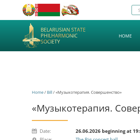
BELARUSIAN STATE
PHILHARMONIC
HOME
SOCIETY
Home
/
Bill
/ «Музыкотерапия. Совершенство»
«Музыкотерапия. Сове
Date:
26.06.2026 beginning at 19
Place:
The Big concert hall