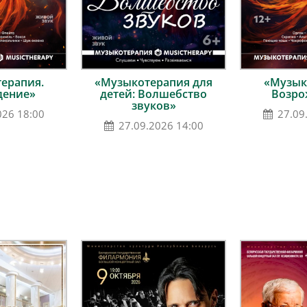
ерапия.
«Музыкотерапия для
«Музык
дение»
детей: Волшебство
Возро
звуков»
026 18:00
27.09
27.09.2026 14:00