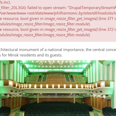
e.inc
).
_filter_20L3Gt): failed to open stream: "DrupalTemporaryStreamWr
/var/www/www-root/data/www/philharmonic.by/sites/all/modules/imag
be resource, bool given in
image_resize_filter_get_images()
(line
371
ules/image_resize_filter/image_resize_filter.module
).
be resource, bool given in
image_resize_filter_get_images()
(line
372
ules/image_resize_filter/image_resize_filter.module
).
chitectural monument of a national importance, the central concer
 for Minsk residents and its guests.