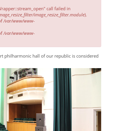
apper::stream_open" call failed in
e_resize_filter/image_resize_filter.module
).
of
/var/www/www-
of
/var/www/www-
t philharmonic hall of our republic is considered