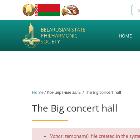
BELARUSIAN STATE
PHILHARMONIC
HOME
SOCIETY
Home
/ Концертные залы / The Big concert hall
The Big concert hall
Error
Notice
: tempnam(): file created in the sys