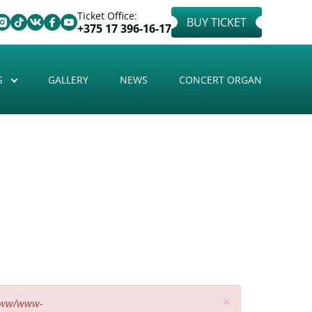
Ticket Office:
BUY TICKET
+375 17 396-16-17
S
GALLERY
NEWS
CONCERT ORGAN
×
www/www-