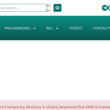
En
En
PHILHARMONIC
BILL
TICKETS
CONTACT
tem's temporary directory in
drupal_tempnam()
(line
2649
of
/var/