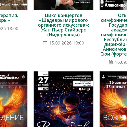
ерапия.
Цикл концертов
Отк
вры»
«Шедевры мирового
симфоничес
органного искусства»:
Госуда
026 18:00
Жан-Пьер Стайверс
акаде
(Нидерланды)
симфониче
Республик
15.09.2026 19:00
дирижёр 
Анисимов,
Сюи (форте
16.09