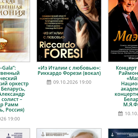
-Gala”:
«Из Италии с любовью»:
Концерт 
твенный
Риккардо Форези (вокал)
Раймон
ческий
«Маэ
09.10.2026 19:00
ий оркестр
Нацио
 Беларусь,
акаде
Александр
концертн
 солист –
Белар
др Рамм
М.Я.Ф
ь, Россия)
10.10
026 19:00