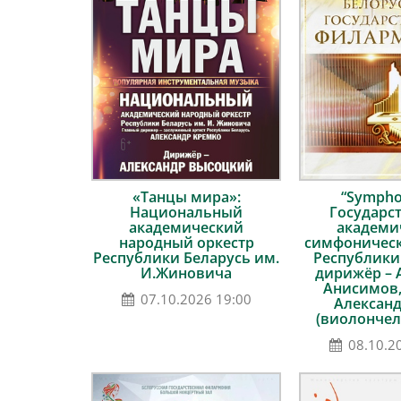
«Танцы мира»:
“Sympho
Национальный
Государс
академический
академи
народный оркестр
симфоническ
Республики Беларусь им.
Республики
И.Жиновича
дирижёр – 
Анисимов,
07.10.2026 19:00
Алексан
(виолончел
08.10.2