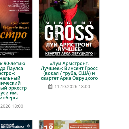
к 90-летию
«Луи Армстронг.
да Паулса
Лучшее»: Винсент Гросс
стро»:
(вокал / труба, США) и
нальный
квартет Арка Овруцкого
мический
11.10.2026 18:00
ый оркестр
уси им.
инберга
.2026 18:00