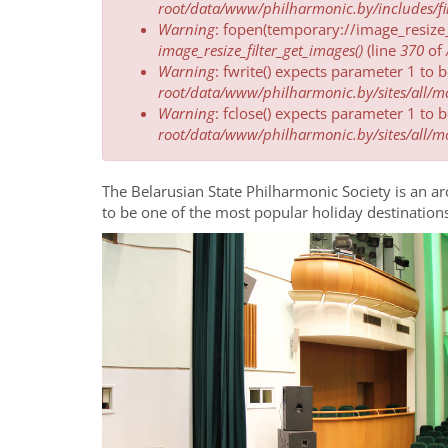
message
root/data/www/philharmonic.by/includes/fil
Warning
: fopen(temporary://image_resize
image_resize_filter_get_images()
(line
370
of
Warning
: fwrite() expects parameter 1 to 
root/data/www/philharmonic.by/sites/all/mod
Warning
: fclose() expects parameter 1 to 
root/data/www/philharmonic.by/sites/all/mod
The Belarusian State Philharmonic Society is an ar
to be one of the most popular holiday destinations