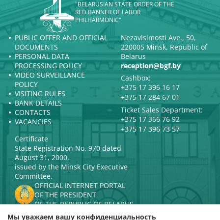
"BELARUSIAN STATE ORDER OF THE
RED BANNER OF LABOR
PHILHARMONIC"
PUBLIC OFFER AND OFFICIAL
Nezavisimosti Ave., 50,
DOCUMENTS
220005 Minsk, Republic of
PERSONAL DATA
Belarus
PROCESSING POLICY
reception@bgf.by
VIDEO SURVEILLANCE
Cashbox:
POLICY
+375 17 396 16 17
VISITING RULES
+375 17 284 67 01
BANK DETAILS
Ticket Sales Department:
CONTACTS
+375 17 366 76 92
VACANCIES
+375 17 396 73 57
Certificate
State Registration No. 970 dated
August 31, 2000.
issued by the Minsk City Executive
Committee.
OFFICIAL INTERNET PORTAL
OF THE PRESIDENT
OF THE REPUBLIC OF BELARUS
MINISTRY OF CULTURE OF THE
Мы уважаем вашу конфиденциальность