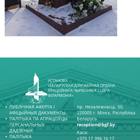
УСТАНОВА
«БЕЛАРУСКАЯ ДЗЯРЖАЎНАЯ ОРДЭНА
ПРАЦОЎНАГА ЧЫРВОНАГА СЦЯГА
ФІЛАРМОНІЯ»
ПУБЛІЧНАЯ АФЕРТА І
пр. Незалежнасці, 50,
АФІЦЫЙНЫЯ ДАКУМЕНТЫ
220005 г. Мінск, Рэспубліка
ПАЛІТЫКА ПА АПРАЦОЎЦЫ
Беларусь
ПЕРСАНАЛЬНЫХ
reception@bgf.by
ДАДЗЕНЫХ
Каса:
ПАЛІТЫКА
+375 17 396 16 17