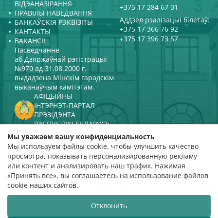
ВІДЭАНАЗІРАННЯ
+375 17 284 67 01
ПРАВІЛЫ НАВЕДВАННЯ
Аддзел рэалізацыі білетаў:
БАНКАЎСКІЯ РЭКВІЗІТЫ
+375 17 366 76 92
КАНТАКТЫ
+375 17 396 73 57
ВАКАНСІІ
Пасведчанне
аб Дзяржаўнай рэгістрацыі
№970 ад 31.08.2000 г.
выдадзена Мінскім гарадскім
выканаўчым камітэтам.
АФІЦЫЙНЫ
ІНТЭРНЭТ-ПАРТАЛ
ПРЭЗІДЭНТА
РЭСПУБЛІКІ БЕЛАРУСЬ
МІНІСТЭРСТВА КУЛЬТУРЫ
Мы уважаем вашу конфиденциальность
РЭСПУБЛІКІ БЕЛАРУСЬ
Мы используем файлы cookie, чтобы улучшить качество
ПАРТАЛ
просмотра, показывать персонализированную рекламу
РЭЙТЫНГАВАЙ АЦЭНКІ
или контент и анализировать наш трафик. Нажимая
«Принять все», вы соглашаетесь на использование файлов
адзнака 4,9
cookie наших сайтов.
на падставе 112 водгукаў
Отклонить
Распрацоўка сайта
ВТОП3