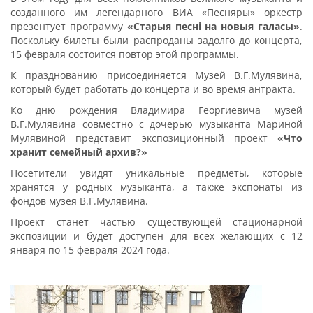
созданного им легендарного ВИА «Песняры» оркестр
презентует программу
«Стары
я песні на новыя галасы»
.
Поскольку билеты были распроданы задолго до концерта,
15 февраля состоится повтор этой программы.
К празднованию присоединяется Музей В.Г.Мулявина,
который будет работать до концерта и во время антракта.
Ко дню рождения Владимира Георгиевича музей
В.Г.Мулявина совместно с дочерью музыканта Мариной
Мулявиной представит экспозиционный проект
«Что
хранит семейный архив?»
Посетители увидят уникальные предметы, которые
хранятся у родных музыканта, а также экспонаты из
фондов музея В.Г.Мулявина.
Проект станет частью существующей стационарной
экспозиции и будет доступен для всех желающих с 12
января по 15 февраля 2024 года.