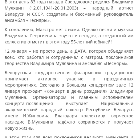
В этот день 83 года назад в Свердловске родился Владимир
Мулявин (12.01.1941-26.01.2003) – народный артист
Беларуси и СССР, создатель и бессменный руководитель
ансамбля «Песняры».
К сожалению, Маэстро нет с нами. Однако песни и музыка
Владимира Георгиевича звучат и сегодня, а созданный им
коллектив отметит в этом году 55-летний юбилей!
12 января – не просто день, а ДАТА, которая объединяет
всех, кто работал и сотрудничал с Мэтром, поклонников
творчества Владимира Мулявина и ансамбля «Песняры».
Белорусская государственная филармония традиционно
принимает активное участие в праздничных
мероприятиях. Ежегодно в Большом концертном зале 12
января проходит «Концерт в день рождения» Владимира
Мулявина. Организатором и главным исполнителем
концерта-посвящения выступает Национальный
академический народный оркестр Республики Беларусь
имени И.Жиновича. Благодаря коллективу творческое
наследие В.Мулявина надёжно сохраняется и получает
новую жизнь.
В этом году для всех поклонников великого музыканта и