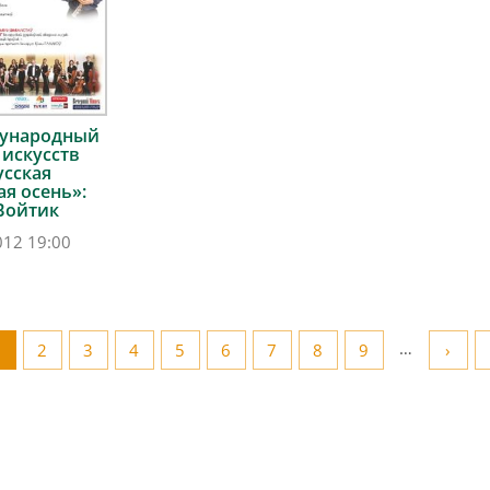
дународный
 искусств
усская
я осень»:
Войтик
012 19:00
…
1
2
3
4
5
6
7
8
9
›