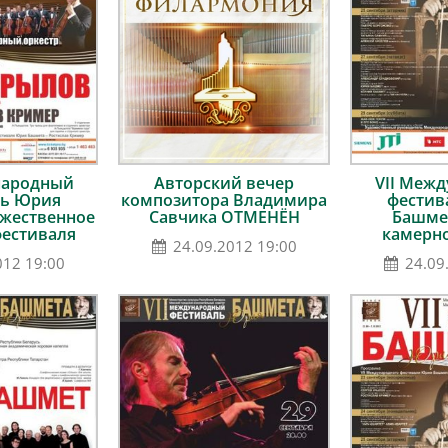
народный
Авторский вечер
VII Меж
ль Юрия
композитора Владимира
фестив
ржественное
Савчика ОТМЕНЁН
Башмет
фестиваля
камерн
24.09.2012 19:00
012 19:00
24.09