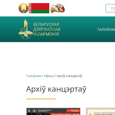
БЕЛАРУСКАЯ
ДЗЯРЖАЎНАЯ
ГАЛОЎНА
ФІЛАРМОНІЯ
Галоўная
/
Афiша
/ Архіў канцэртаў
Архіў канцэртаў