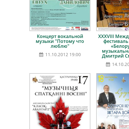
Концерт вокальной
ХХХVІII Меж
музыки "Потому что
фестиваль
люблю"
«Белор
музыкальна
11.10.2012 19:00
Дмитрий С
14.10.2