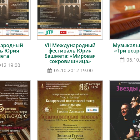
народный
VII Международный
Музыкальн
ль Юрия
фестиваль Юрия
«Три возр
ета
Башмета: «Мировая
06.10
сокровищница»
012 19:00
05.10.2012 19:00