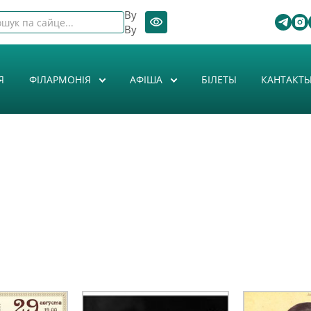
By
By
Я
ФІЛАРМОНІЯ
АФIША
БІЛЕТЫ
КАНТАКТ