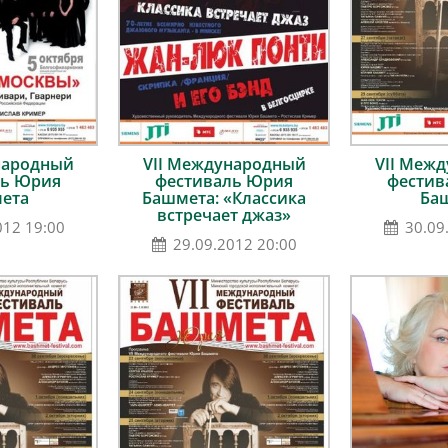
народный
VII Международный
VII Меж
ль Юрия
фестиваль Юрия
фестив
ета
Башмета: «Классика
Ба
встречает джаз»
012 19:00
30.09
29.09.2012 20:00