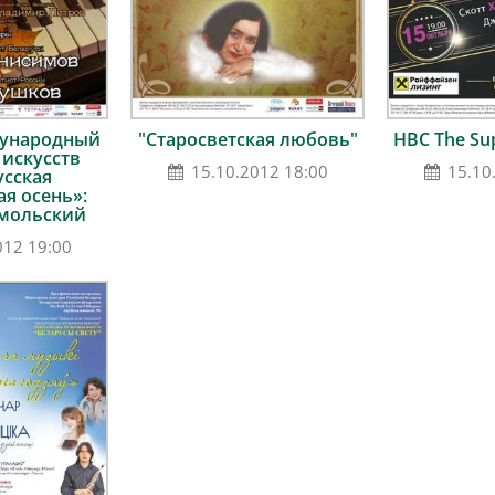
дународный
"Старосветская любовь"
HBC The Sup
 искусств
15.10.2012 18:00
15.10
усская
я осень»:
мольский
012 19:00