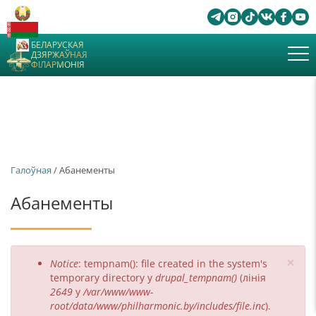
БЕЛАРУСКАЯ
ДЗЯРЖАЎНАЯ
ФІЛАРМОНІЯ
Галоўная
/ Абанементы
Абанементы
×
Паведамленне
Notice
: tempnam(): file created in the system's
пра
temporary directory у
drupal_tempnam()
(лінія
2649
у
/var/www/www-
памылку
root/data/www/philharmonic.by/includes/file.inc
).