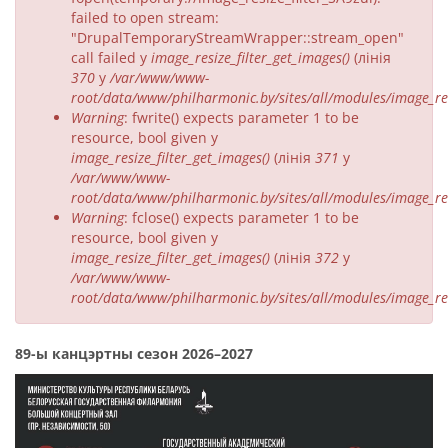
failed to open stream:
"DrupalTemporaryStreamWrapper::stream_open"
call failed у
image_resize_filter_get_images()
(лінія
370
у
/var/www/www-
root/data/www/philharmonic.by/sites/all/modules/image_resi
Warning
: fwrite() expects parameter 1 to be
resource, bool given у
image_resize_filter_get_images()
(лінія
371
у
/var/www/www-
root/data/www/philharmonic.by/sites/all/modules/image_resi
Warning
: fclose() expects parameter 1 to be
resource, bool given у
image_resize_filter_get_images()
(лінія
372
у
/var/www/www-
root/data/www/philharmonic.by/sites/all/modules/image_resi
89-ы канцэртны сезон 2026–2027