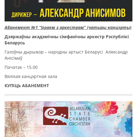
Абанемент №1
“Іграем з аркестрам
” (чатыры канцэрты)
Дзяржаўны акадэмічны сімфанічны аркестр Рэспублікі
Беларусь
Галоўны дырыжор – народны артыст Беларусі Аляксандр
Анісімаў
Пачатак – 15.00
Вялікая канцэртная зала
КУПІЦЬ АБАНЕМЕНТ