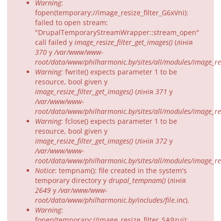
Warning
:
fopen(temporary://image_resize_filter_G6xVni):
failed to open stream:
"DrupalTemporaryStreamWrapper::stream_open"
call failed у
image_resize_filter_get_images()
(лінія
370
у
/var/www/www-
root/data/www/philharmonic.by/sites/all/modules/image_resi
Warning
: fwrite() expects parameter 1 to be
resource, bool given у
image_resize_filter_get_images()
(лінія
371
у
/var/www/www-
root/data/www/philharmonic.by/sites/all/modules/image_resi
Warning
: fclose() expects parameter 1 to be
resource, bool given у
image_resize_filter_get_images()
(лінія
372
у
/var/www/www-
root/data/www/philharmonic.by/sites/all/modules/image_resi
Notice
: tempnam(): file created in the system's
temporary directory у
drupal_tempnam()
(лінія
2649
у
/var/www/www-
root/data/www/philharmonic.by/includes/file.inc
).
Warning
:
fopen(temporary://image_resize_filter_SA9zui):