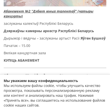
Абанемент №2 “Дэбют юных талентаў” (чатыры
канцэрты)
заслужаны калектыў Рэспублікі Беларусь
Дзяржаўны камерны аркестр Рэспублікі Беларусь
Дырыжор і вядучы – заслужаны артыст Расіі
Яўген Бушкоў
Пачатак – 15.00
Вялікая канцэртная зала
КУПІЦЬ АБАНЕМЕНТ
Абанемент “Казкі для дарослых”
(тры канцэрты)
Мы уважаем вашу конфиденциальность
заслужаны калектыў Рэспублікі Беларусь
Мы используем файлы cookie, чтобы улучшить качество
Дзяржаўны камерны аркестр Рэспублікі Беларусь
просмотра, показывать персонализированную рекламу
Галоўны дырыжор – заслужаны артыст Расійскай
или контент и анализировать наш трафик. Нажимая
Федэрацыі
Яўген Бушкоў
«Принять все», вы соглашаетесь на использование файлов
cookie наших сайтов.
Вялікая канцэртная зала