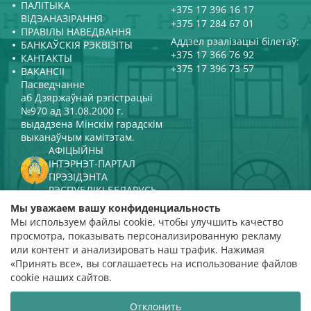
ПАЛІТЫКА
+375 17 396 16 17
ВІДЭАНАЗІРАННЯ
+375 17 284 67 01
ПРАВІЛЫ НАВЕДВАННЯ
Аддзел рэалізацыі білетаў:
БАНКАЎСКІЯ РЭКВІЗІТЫ
+375 17 366 76 92
КАНТАКТЫ
+375 17 396 73 57
ВАКАНСІІ
Пасведчанне
аб Дзяржаўнай рэгістрацыі
№970 ад 31.08.2000 г.
выдадзена Мінскім гарадскім
выканаўчым камітэтам.
АФІЦЫЙНЫ
ІНТЭРНЭТ-ПАРТАЛ
ПРЭЗІДЭНТА
РЭСПУБЛІКІ БЕЛАРУСЬ
МІНІСТЭРСТВА КУЛЬТУРЫ
Мы уважаем вашу конфиденциальность
РЭСПУБЛІКІ БЕЛАРУСЬ
Мы используем файлы cookie, чтобы улучшить качество
ПАРТАЛ
просмотра, показывать персонализированную рекламу
РЭЙТЫНГАВАЙ АЦЭНКІ
или контент и анализировать наш трафик. Нажимая
«Принять все», вы соглашаетесь на использование файлов
адзнака 4,9
cookie наших сайтов.
на падставе 112 водгукаў
Отклонить