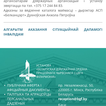
арганізатарам дзяржаўных арганізацый і ўстаноў
звяртацца па тэл. +375 17 244 84 83.
Адказны за вядзенне каталога маёмасці – дырэктар АСП
«Белканцэрт» Духноўская Анжэла Пятроўна
АЛГАРЫТМ АКАЗАННЯ СІТУАЦЫЙНАЙ ДАПАМОГІ
ІНВАЛІДАМ
УСТАНОВА
«БЕЛАРУСКАЯ ДЗЯРЖАЎНАЯ ОРДЭНА
ПРАЦОЎНАГА ЧЫРВОНАГА СЦЯГА
ФІЛАРМОНІЯ»
ПУБЛІЧНАЯ АФЕРТА І
пр. Незалежнасці, 50,
АФІЦЫЙНЫЯ ДАКУМЕНТЫ
220005 г. Мінск, Рэспубліка
ПАЛІТЫКА ПА АПРАЦОЎЦЫ
Беларусь
ПЕРСАНАЛЬНЫХ
reception@bgf.by
ДАДЗЕНЫХ
Каса: