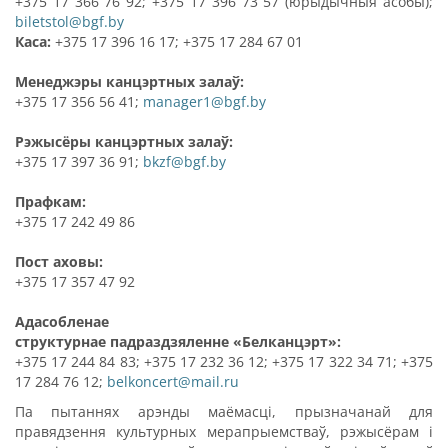
+375 17 366 76 92; +375 17 396 73 57 (юрыдычныя асобы);
biletstol@bgf.by
Каса:
+375 17 396 16 17; +375 17 284 67 01
Менеджэры канцэртных залаў:
+375 17 356 56 41;
manager1@bgf.by
Рэжысёры канцэртных залаў:
+375 17 397 36 91;
bkzf@bgf.by
Прафкам:
+375 17 242 49 86
Пост аховы:
+375 17 357 47 92
Адасобленае
структурнае падраздзяленне «Белканцэрт»:
+375 17 244 84 83; +375 17 232 36 12; +375 17 322 34 71; +375
17 284 76 12;
belkoncert@mail.ru
Па пытаннях арэнды маёмасці, прызначанай для
правядзення культурных мерапрыемстваў, рэжысёрам і