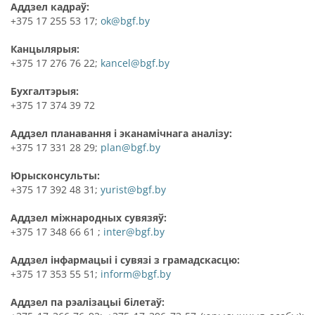
Аддзел кадраў:
+375 17 255 53 17;
ok@bgf.by
Канцылярыя:
+375 17 276 76 22;
kancel@bgf.by
Бухгалтэрыя:
+375 17 374 39 72
Аддзел планавання і эканамічнага аналізу:
+375 17 331 28 29;
plan@bgf.by
Юрысконсульты:
+375 17 392 48 31;
yurist@bgf.by
Аддзел міжнародных сувязяў:
+375 17 348 66 61 ;
inter@bgf.by
Аддзел інфармацыі і сувязі з грамадскасцю:
+375 17 353 55 51;
inform@bgf.by
Аддзел па рэалізацыі білетаў: