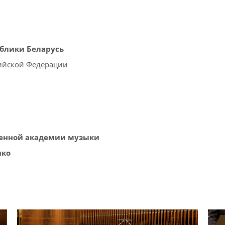
блики Беларусь
ийской Федерации
венной академии музыки
яко