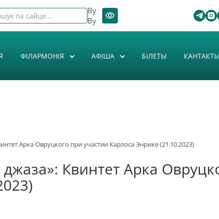
By
By
Я
ФІЛАРМОНІЯ
АФIША
БІЛЕТЫ
КАНТАКТ
интет Арка Овруцкого при участии Карлоса Энрике (21.10.2023)
 джаза»: Квинтет Арка Овруцк
2023)