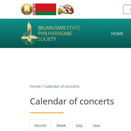
BELARUSIAN STATE
PHILHARMONIC
HOME
SOCIETY
Home
/
Calendar of concerts
Calendar of concerts
Primary
Month
(active
Week
Day
Year
tab)