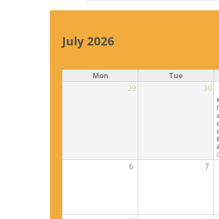
tabs
July 2026
Mon
Tue
29
30
6
7