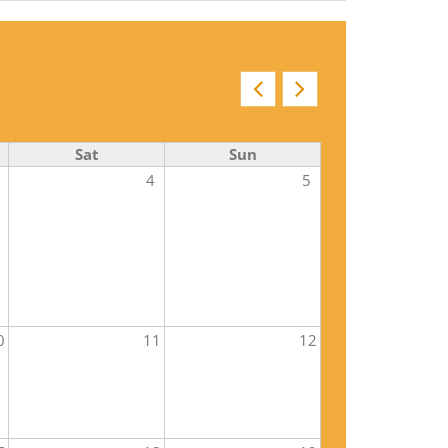
Sat
Sun
4
5
0
11
12