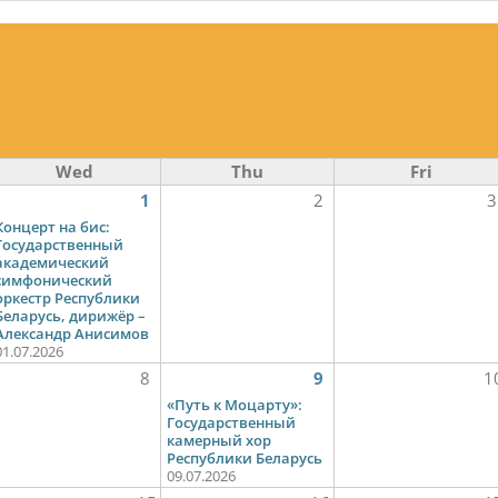
Wed
Thu
Fri
1
2
3
Концерт на бис:
Государственный
академический
симфонический
оркестр Республики
Беларусь, дирижёр –
Александр Анисимов
01.07.2026
8
9
1
«Путь к Моцарту»:
Государственный
камерный хор
Республики Беларусь
09.07.2026