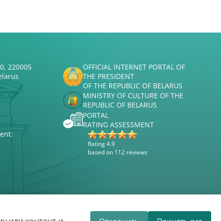
50, 220005
OFFICIAL INTERNET PORTAL OF
elarus
THE PRESIDENT
OF THE REPUBLIC OF BELARUS
MINISTRY OF CULTURE OF THE
REPUBLIC OF BELARUS
PORTAL
RATING ASSESSMENT
ent:
Rating 4.9
based on 112 reviews
Website development
ВТОП3
Отклонить
Принять все