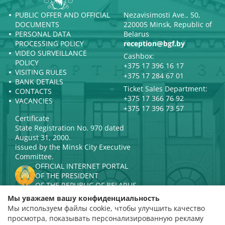
PUBLIC OFFER AND OFFICIAL
Nezavisimosti Ave., 50,
DOCUMENTS
220005 Minsk, Republic of
PERSONAL DATA
Belarus
PROCESSING POLICY
reception@bgf.by
VIDEO SURVEILLANCE
Cashbox:
POLICY
+375 17 396 16 17
VISITING RULES
+375 17 284 67 01
BANK DETAILS
Ticket Sales Department:
CONTACTS
+375 17 366 76 92
VACANCIES
+375 17 396 73 57
Certificate
State Registration No. 970 dated
August 31, 2000.
issued by the Minsk City Executive
Committee.
OFFICIAL INTERNET PORTAL
OF THE PRESIDENT
OF THE REPUBLIC OF BELARUS
MINISTRY OF CULTURE OF THE
Мы уважаем вашу конфиденциальность
REPUBLIC OF BELARUS
Мы используем файлы cookie, чтобы улучшить качество
PORTAL
просмотра, показывать персонализированную рекламу
RATING ASSESSMENT