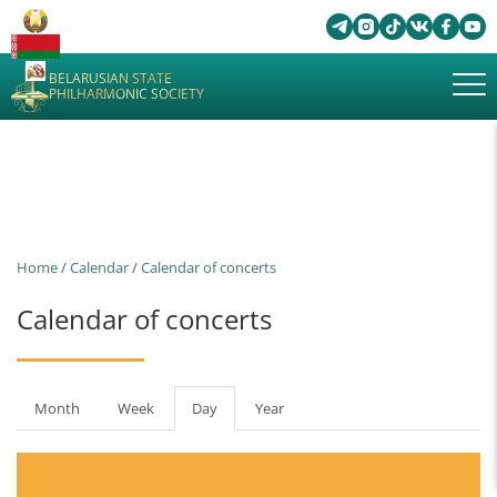
BELARUSIAN STATE
PHILHARMONIC SOCIETY
Home
/
Calendar
/
Calendar of concerts
Calendar of concerts
Primary
Month
Week
Day
(active
Year
tabs
tab)