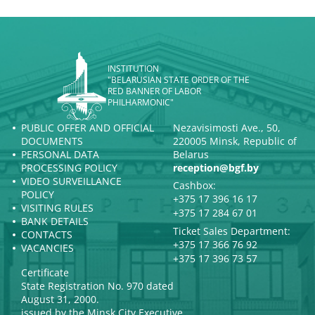
INSTITUTION
"BELARUSIAN STATE ORDER OF THE
RED BANNER OF LABOR
PHILHARMONIC"
PUBLIC OFFER AND OFFICIAL
Nezavisimosti Ave., 50,
DOCUMENTS
220005 Minsk, Republic of
PERSONAL DATA
Belarus
PROCESSING POLICY
reception@bgf.by
VIDEO SURVEILLANCE
Cashbox:
POLICY
+375 17 396 16 17
VISITING RULES
+375 17 284 67 01
BANK DETAILS
Ticket Sales Department:
CONTACTS
+375 17 366 76 92
VACANCIES
+375 17 396 73 57
Certificate
State Registration No. 970 dated
August 31, 2000.
issued by the Minsk City Executive