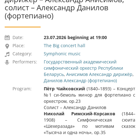
солист – Александр Данилов
(фортепиано)
Date:
23.07.2026 beginning at 19:00
Place:
The Big concert hall
Category:
Symphonic music
Performers:
Государственный академический
симфонический оркестр Республики
Беларусь
,
Анисимов Александр дирижёр
,
Данилов Александр (фортепиано)
Program:
Пётр Чайковский
(1840–1893) – Концерт
№1 си-бемоль минор для фортепиано с
оркестром, ор.23
Солист – Александр Данилов
Николай Римский-Корсаков
(1844–
1908) – Симфоническая сюита
«Шехеразада» по мотивам сказок
«Тысяча и одна ночь», ор.35