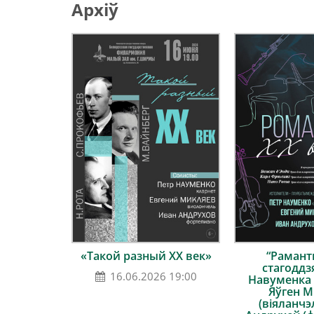
Архіў
«Такой разный ХХ век»
“Рамант
стагоддз
16.06.2026 19:00
Навуменка 
Яўген М
(віяланчэл