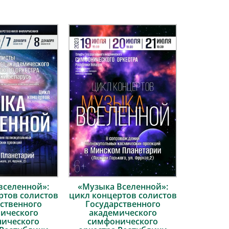
вселенной»:
«Музыка Вселенной»:
ртов солистов
цикл концертов солистов
ственного
Государственного
ического
академического
ического
симфонического