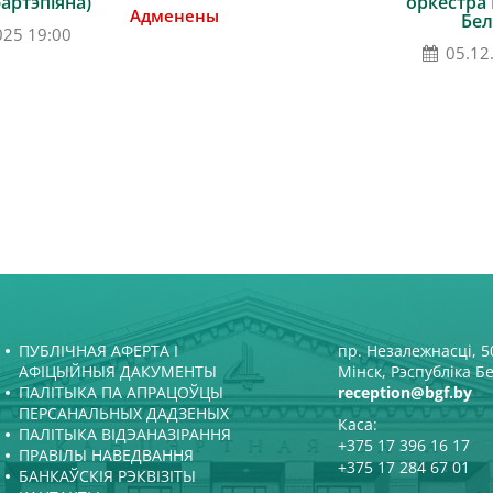
артэпіяна)
оркестра
Адменены
Бел
025 19:00
05.12
ПУБЛІЧНАЯ АФЕРТА І
пр. Незалежнасці, 50
АФІЦЫЙНЫЯ ДАКУМЕНТЫ
Мінск, Рэспубліка Б
ПАЛІТЫКА ПА АПРАЦОЎЦЫ
reception@bgf.by
ПЕРСАНАЛЬНЫХ ДАДЗЕНЫХ
Каса:
ПАЛІТЫКА ВІДЭАНАЗІРАННЯ
+375 17 396 16 17
ПРАВІЛЫ НАВЕДВАННЯ
+375 17 284 67 01
БАНКАЎСКІЯ РЭКВІЗІТЫ