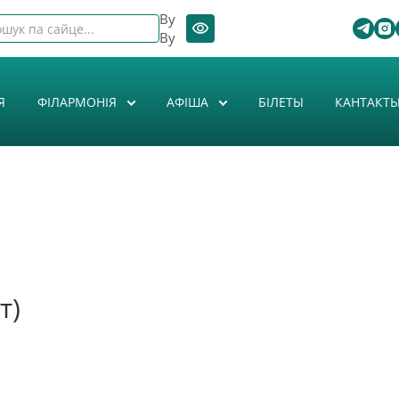
By
By
Я
ФІЛАРМОНІЯ
АФIША
БІЛЕТЫ
КАНТАКТ
т)