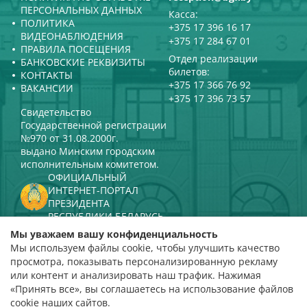
ПЕРСОНАЛЬНЫХ ДАННЫХ
Касса:
ПОЛИТИКА
+375 17 396 16 17
ВИДЕОНАБЛЮДЕНИЯ
+375 17 284 67 01
ПРАВИЛА ПОСЕЩЕНИЯ
Отдел реализации
БАНКОВСКИЕ РЕКВИЗИТЫ
билетов:
КОНТАКТЫ
+375 17 366 76 92
ВАКАНСИИ
+375 17 396 73 57
Свидетельство
Государственной регистрации
№970 от 31.08.2000г.
выдано Минским городским
исполнительным комитетом.
ОФИЦИАЛЬНЫЙ
ИНТЕРНЕТ-ПОРТАЛ
ПРЕЗИДЕНТА
РЕСПУБЛИКИ БЕЛАРУСЬ
МИНИСТЕРСТВО КУЛЬТУРЫ
Мы уважаем вашу конфиденциальность
РЕСПУБЛИКИ БЕЛАРУСЬ
Мы используем файлы cookie, чтобы улучшить качество
ПОРТАЛ
просмотра, показывать персонализированную рекламу
РЕЙТИНГОВОЙ ОЦЕНКИ
или контент и анализировать наш трафик. Нажимая
«Принять все», вы соглашаетесь на использование файлов
оценка 4,9
cookie наших сайтов.