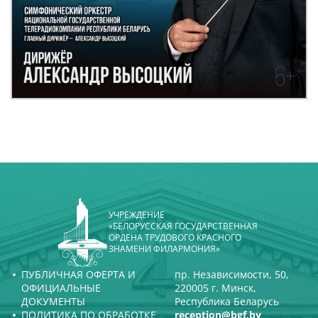
УЧРЕЖДЕНИЕ
«БЕЛОРУССКАЯ ГОСУДАРСТВЕННАЯ
ОРДЕНА ТРУДОВОГО КРАСНОГО
ЗНАМЕНИ ФИЛАРМОНИЯ»
ПУБЛИЧНАЯ ОФЕРТА И
пр. Независимости, 50,
ОФИЦИАЛЬНЫЕ
220005 г. Минск,
ДОКУМЕНТЫ
Республика Беларусь
ПОЛИТИКА ПО ОБРАБОТКЕ
reception@bgf.by