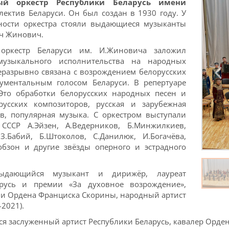
ый оркестр Республики Беларусь имени
ктив Беларуси. Он был создан в 1930 году. У
ьности оркестра стояли выдающиеся музыканты
ч Жинович.
оркестр Беларуси им. И.Жиновича заложил
музыкального исполнительства на народных
неразрывно связана с возрождением белорусских
ументальным голосом Беларуси. В репертуаре
 Это обработки белорусских народных песен и
русских композиторов, русская и зарубежная
в, популярная музыка. С оркестром выступали
ССР А.Эйзен, А.Ведерников, Б.Минжилкиев,
З.Бабий, Б.Штоколов, С.Данилюк, И.Богачёва,
Кобзон и другие звёзды оперного и эстрадного
выдающийся музыкант и дирижёр, лауреат
русь и премии «За духовное возрождение»,
 и Ордена Франциска Скорины, народный артист
2021).
тся заслуженный артист Республики Беларусь, кавалер Орде