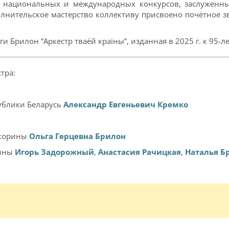
ы национальных и международных конкурсов, заслуженны
нительское мастерство коллективу присвоено почётное зв
 Брилон “Аркестр тваёй краіны”, изданная в 2025 г. к 95-л
тра:
ублики Беларусь
Александр Евгеньевич Кремко
Скорины
Ольга Герцевна Брилон
рины
Игорь Задорожный
,
Анастасия Рачицкая
,
Наталья Б