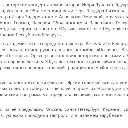
 – авторские концерты композиторов Игоря Лученка, Эдуар
а, концерт к 95-летию кинорежиссёра Эльдара Рязанова,
естра Игоря Задорожного и Анастасии Рачицкой, в рамках к
 Анны Герман, Валерия Ободзинского и Валентины Толк
годные серии концертов «Музыка кино» и «Шоу оркест
пании Республики Беларусь.
го академического народного оркестра Республики Белару
теля вокально-инструментального ансамбля «Песняры» Вл
ля «Песняры». Оркестр восстановил авторские программы 
яр» по произведениям Я.Купалы, песенные циклы «Вянок» на
естр ежегодно проводит ставший традиционным «Концерт в 
ументального исполнительства. Яркие сольные выступлени
ых солистов собирают зрителей в проектах «Созвездие та
альными программами, представляющими различные жанры
 за её пределами: Москва, Санкт-Петербург, Карелия, Д
. С успехом проходили гастроли и в дальнем зарубежье –