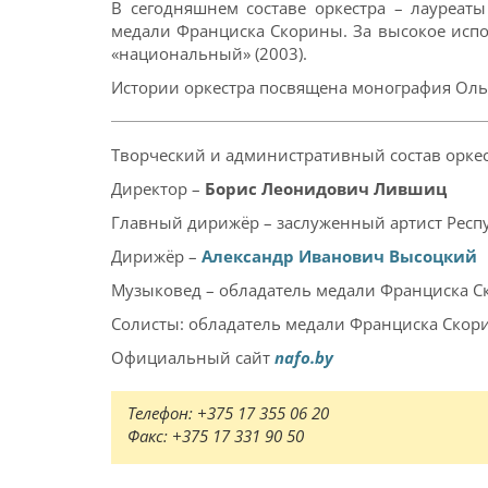
В сегодняшнем составе оркестра – лауреат
медали Франциска Скорины. За высокое испол
«национальный» (2003).
Истории оркестра посвящена монография Ольги
Творческий и административный состав оркес
Директор –
Борис Леонидович Лившиц
Главный дирижёр – заслуженный артист Респ
Дирижёр –
Александр Иванович Высоцкий
Музыковед – обладатель медали Франциска 
Солисты: обладатель медали Франциска Ско
Официальный сайт
nafo.by
Телефон: +375 17 355 06 20
Факс: +375 17 331 90 50