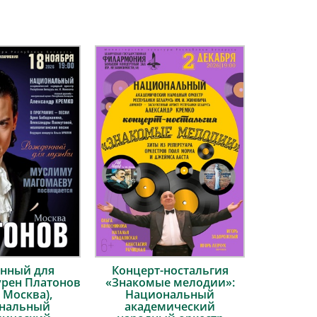
нный для
Концерт-ностальгия
урен Платонов
«Знакомые мелодии»:
 Москва),
Национальный
нальный
академический