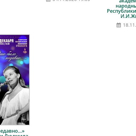
акаде
народны
Республики
И.И.Ж
18.11
недавно…»