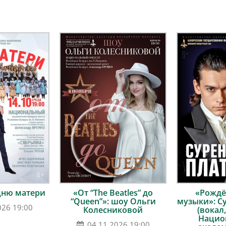
Дню матери
«От “The Beatles” до
«Рождё
“Queen”»: шоу Ольги
музыки»: С
026 19:00
Колесниковой
(вокал,
Нацио
04.11.2026 19:00