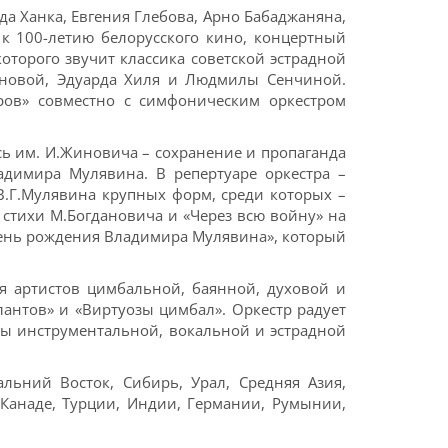
да Ханка, Евгения Глебова, Арно Бабаджаняна,
 к 100-летию белорусского кино, концертный
оторого звучит классика советской эстрадной
уновой, Эдуарда Хиля и Людмилы Сенчиной.
ров» совместно с симфоническим оркестром
сь им. И.Жиновича – сохранение и пропаганда
адимира Мулявина. В репертуаре оркестра –
В.Г.Мулявина крупных форм, среди которых –
 стихи М.Богдановича и «Через всю войну» на
день рождения Владимира Мулявина», который
я артистов цимбальной, баянной, духовой и
лантов» и «Виртуозы цимбал». Оркестр радует
 инструментальной, вокальной и эстрадной
альний Восток, Сибирь, Урал, Средняя Азия,
 Канаде, Турции, Индии, Германии, Румынии,