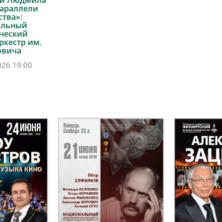
 и Людмила
Параллели
ства»:
альный
ческий
ркестр им.
овича
026 19:00