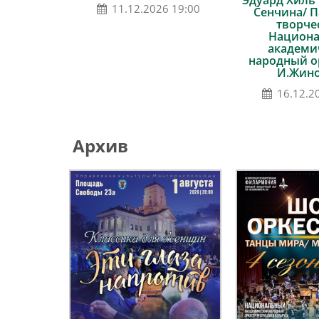
Эдуард Хиль
11.12.2026 19:00
Сенчина/ 
творче
Национ
академи
народный о
И.Жин
16.12.2
Архив