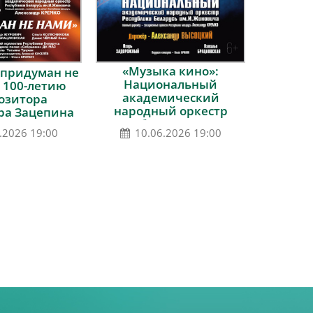
«Музыка кино»:
 придуман не
Национальный
к 100-летию
академический
озитора
народный оркестр
ра Зацепина
Республики Беларусь
.2026 19:00
10.06.2026 19:00
им. И.Жиновича