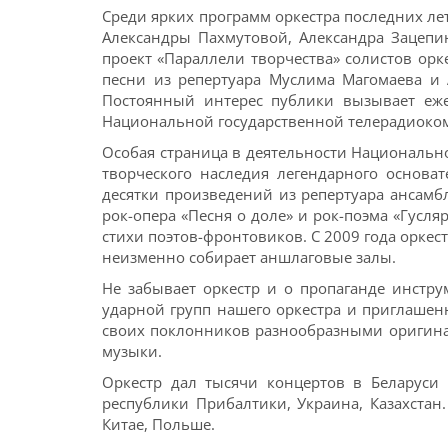
Среди ярких программ оркестра последних лет
Александры Пахмутовой, Александра Зацепин
проект «Параллели творчества» солистов орк
песни из репертуара Муслима Магомаева и
Постоянный интерес публики вызывает еже
Национальной государственной телерадиоком
Особая страница в деятельности Национально
творческого наследия легендарного основа
десятки произведений из репертуара ансамб
рок-опера «Песня о доле» и рок-поэма «Гусл
стихи поэтов-фронтовиков. С 2009 года орк
неизменно собирает аншлаговые залы.
Не забывает оркестр и о пропаганде инстр
ударной групп нашего оркестра и приглашенн
своих поклонников разнообразными оригин
музыки.
Оркестр дал тысячи концертов в Беларуси и
республики Прибалтики, Украина, Казахстан
Китае, Польше.