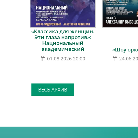
«Классика для женщин.
Эти глаза напротив»:
Национальный
академический
«Шоу орк
народный оркестр
01.08.2026 20:00
24.06.2
Республики Беларусь
им. И.И.Жиновича
ВЕСЬ АРХИВ