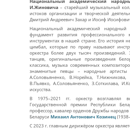
Национальный академический народн
И.Жиновича
– старейший музыкальный колле
истоков организации и творческой деятел
Дмитрий Андреевич Захар и Иосиф Иосифови
Национальный академический народный 
фундамент развития профессионального 
инструментах в нашей стране. Его история 
цимбал, которые по праву называют инстр
оркестра более двух тысяч произведений.
танцев, оригинальные произведения бело
классика, музыка современных композиторо
знаменитые певцы – народные артисты С
А.Соловьяненко, В.Норейка, Т.Нижникова, 
В.Пьявко, А.Соловьяненко, З.Соткилава, И.
искусства.
В 1975–2021 гг. оркестр возглавлял 
Государственной премии Республики Бела
профессор, кавалер орденов Дружбы народов
Беларуси
Михаил Антонович Козинец
(1938–
С 2023 г. главным дирижёром оркестра являе