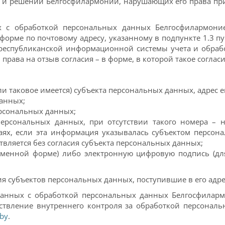
я) и решений Белгосфилармонии, нарушающих его права пр
ых с обработкой персональных данных Белгосфилармони
форме по почтовому адресу, указанному в подпункте 1.3 п
 республиканской информационной системы учета и обра
и права на отзыв согласия – в форме, в которой такое согла
ли таковое имеется) субъекта персональных данных, адрес е
данных;
ерсональных данных;
рсональных данных, при отсутствии такого номера – н
аях, если эта информация указывалась субъектом персон
вляется без согласия субъекта персональных данных;
ьменной форме) либо электронную цифровую подпись (для
 субъектов персональных данных, поступившие в его адрес 
вязанных с обработкой персональных данных Белгосфилар
ществление внутреннего контроля за обработкой персона
.by
.