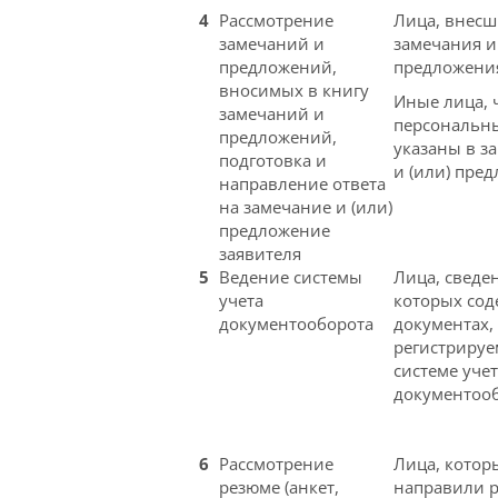
4
Рассмотрение
Лица, внесш
замечаний и
замечания и
предложений,
предложени
вносимых в книгу
Иные лица, 
замечаний и
персональн
предложений,
указаны в з
подготовка и
и (или) пре
направление ответа
на замечание и (или)
предложение
заявителя
5
Ведение системы
Лица, сведе
учета
которых сод
документооборота
документах,
регистрируе
системе уче
документоо
6
Рассмотрение
Лица, котор
резюме (анкет,
направили 