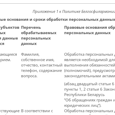
Приложение 1 к Политике Белгосфилармони
вые основания и сроки обработки персональных данн
субъектов
Перечень
Правовые основания об
ных
обрабатываемых
персональных данных
и
данные
персональных
ся
данных
щающиеся
Фамилия,
Обработка персональных
прием.
собственное имя,
является необходимой дл
отчество, контактный
выполнения обязанносте
телефон, содержание
(полномочий), предусмот
вопроса.
законодательными актам
(абзац двадцатый статьи 6
пункты 1, 2 статьи 6 Закон
Республики Беларусь
”Об обращениях граждан 
юридических лиц“).
тствующие
В соответствии с
Обработка персональных