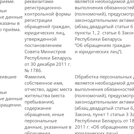
риёме.
реквизитами
является необходимой дл
регистрационно-
выполнения обязанносте
чьи
контрольной формы
(полномочий), предусмот
ые данные
регистрации
законодательными актам
указаны в
обращений граждан,
(абзац двадцатый статьи 6
о приёма.
юридических лиц,
пункты 1, 2 статьи 6 Зако
утвержденной
Республики Беларусь
постановлением
”Об обращениях граждан
Совета Министров
и юридических лиц“).
Республики Беларусь
от 30 декабря 2011 г.
№ 1786.
авившие
Фамилия,
Обработка персональных
собственное имя,
является необходимой дл
отчество, адрес места
выполнения обязанносте
чьи
жительства (места
(полномочий), предусмот
ые данные
пребывания),
законодательными актам
бращении.
содержание
(абзац двадцатый статьи 6,
обращения, иные
Закона, пункт 1 статьи 3 З
персональные
Республики Беларусь от 1
данные, указанные в
2011 г. «Об обращениях г
обращении.
юридических лиц»)