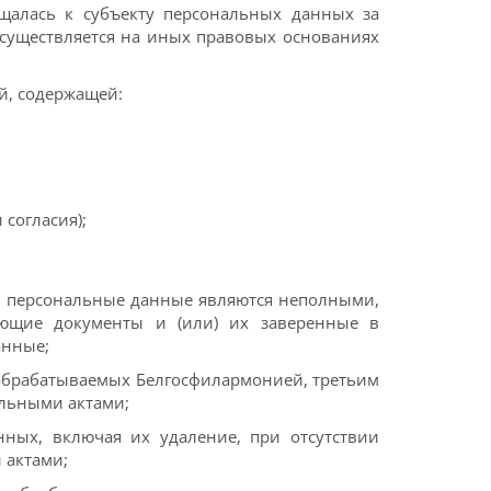
щалась к субъекту персональных данных за
 осуществляется на иных правовых основаниях
й, содержащей:
согласия);
ли персональные данные являются неполными,
ующие документы и (или) их заверенные в
анные;
 обрабатываемых Белгосфилармонией, третьим
ельными актами;
нных, включая их удаление, при отсутствии
 актами;