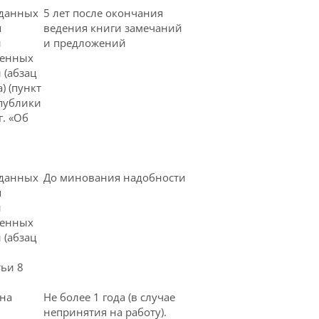
 данных
5 лет после окончания
я
ведения книги замечаний
й
и предложений
ренных
 (абзац
) (пункт
спублики
г. «Об
 данных
До минования надобности
я
й
ренных
 (абзац
тьи 8
на
Не более 1 года (в случае
непринятия на работу).