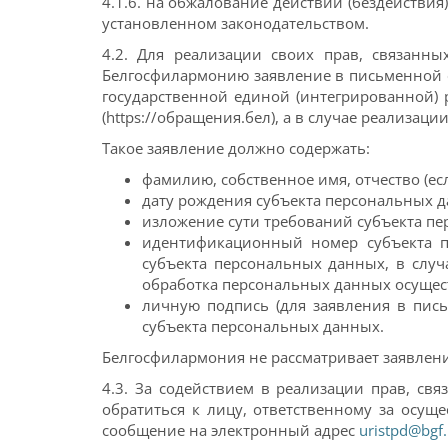
4.1.6. на обжалование действий (бездействи
установленном законодательством.
4.2. Для реализации своих прав, связанн
Белгосфилармонию
заявление в письменной 
государственной единой (интегрированной)
(https://обращения.бел), а в случае реализаци
Такое заявление должно содержать:
фамилию, собственное имя, отчество (ес
дату рождения субъекта персональных 
изложение сути требований субъекта п
идентификационный номер субъекта пе
субъекта персональных данных, в случ
обработка персональных данных осущест
личную подпись (для заявления в пис
субъекта персональных данных.
Белгосфилармония не рассматривает заявления
4.3. За содействием в реализации прав, с
обратиться к лицу, ответственному за осу
сообщение на электронный адрес
uristpd@bgf