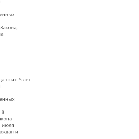
я
й
ренных
и
 Закона,
на
 данных
5 лет
я
й
ренных
и
 8
акона
8 июля
раждан и