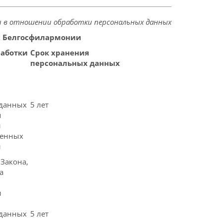
и в отношении обработки персональных данных
ых Белгосфилармонии
работки
Срок хранения
персональных данных
 данных
5 лет
я
й
ренных
и
 Закона,
а
и
 данных
5 лет