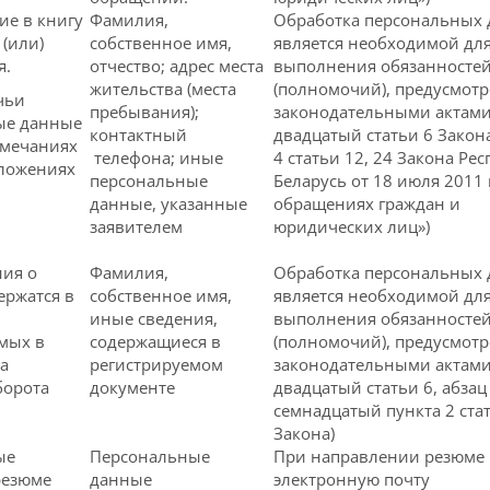
ие в книгу
Фамилия,
Обработка персональных
 (или)
собственное имя,
является необходимой дл
я.
отчество; адрес места
выполнения обязанносте
жительства (места
(полномочий), предусмот
чьи
пребывания);
законодательными актами
ые данные
контактный
двадцатый статьи 6 Закона
амечаниях
телефона; иные
4 статьи 12, 24 Закона Ре
дложениях
персональные
Беларусь от 18 июля 2011 
данные, указанные
обращениях граждан и
заявителем
юридических лиц»)
ния о
Фамилия,
Обработка персональных
ержатся в
собственное имя,
является необходимой дл
иные сведения,
выполнения обязанносте
мых в
содержащиеся в
(полномочий), предусмот
та
регистрируемом
законодательными актами
борота
документе
двадцатый статьи 6, абзац
семнадцатый пункта 2 ста
Закона)
ые
Персональные
При направлении резюме 
резюме
данные
электронную почту