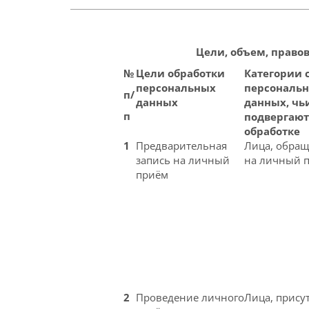
Цели, объем, право
№
Цели обработки
Категории 
персональных
персональ
п/
данных
данных, чь
п
подвергают
обработке
1
Предварительная
Лица, обра
запись на личный
на личный 
приём
2
Проведение личного
Лица, прису