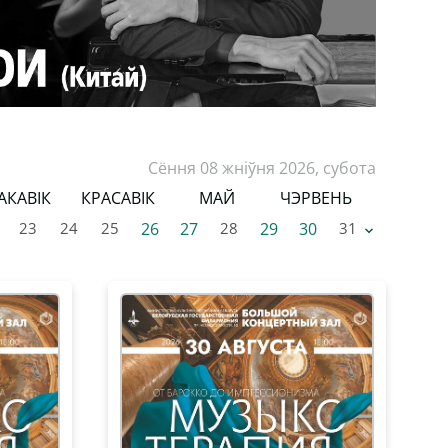
Сёння 08 жніўня 2026, субота
АКАВІК
КРАСАВІК
МАЙ
ЧЭРВЕНЬ
23
24
25
26
27
28
29
30
31