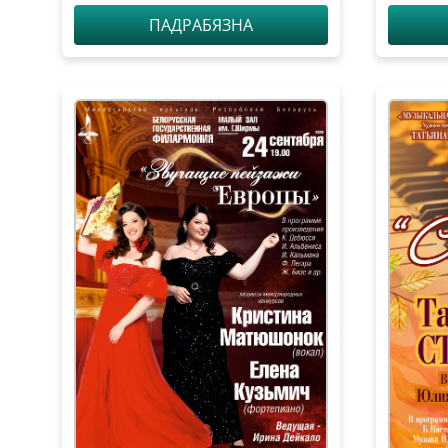
Анисимо
ПАДРАБЯЗНА
Сюи (ф