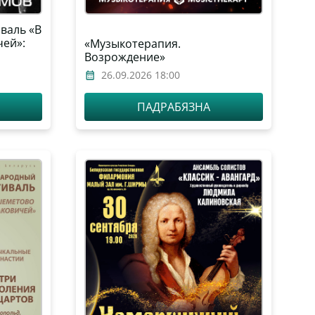
валь «В
ей»:
«Музыкотерапия.
Возрождение»
ический
26.09.2026 18:00
арусь,
ПАДРАБЯЗНА
ксандр