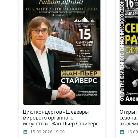
Цикл концертов «Шедевры
Открыт
мирового органного
сезона
искусства»: Жан-Пьер Стайверс
академ
(Нидерланды)
оркестр
15.09.2026 19:00
16.09
дирижё