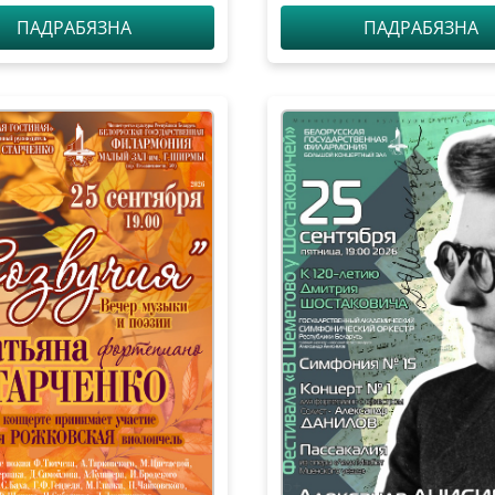
в, солист – Ци
ПАДРАБЯЗНА
ПАДРАБЯЗНА
ортепиано, Китай)