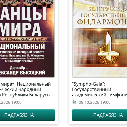
 мира»: Национальный
“Sympho-Gala”:
ический народный
Государственный
р Республики Беларусь
академический симфон
Жиновича
оркестр Республики Бел
.2026 19:00
08.10.2026 19:00
дирижёр – Александр
Анисимов, солист – Але
ПАДРАБЯЗНА
ПАДРАБЯЗНА
Рамм (виолончель, Росс