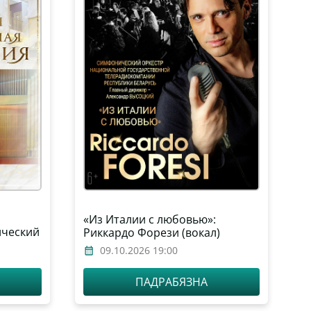
«Из Италии с любовью»:
ический
Риккардо Форези (вокал)
арусь,
09.10.2026 19:00
ксандр
ПАДРАБЯЗНА
ия)