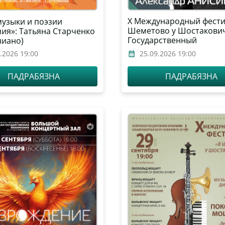
Х Международный фести
музыки и поэзии
Шеметово у Шостакович
чия»: Татьяна Старченко
Государственный
пиано)
академический симфон
.2026 19:00
25.09.2026 19:00
оркестр Республики Бел
дирижёр – Александр
ПАДРАБЯЗНА
ПАДРАБЯЗНА
Анисимов, солист – Але
Данилов (фортепиано)