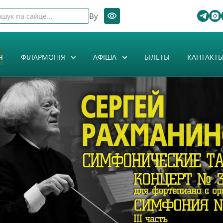
By
Я
ФІЛАРМОНІЯ
АФIША
БІЛЕТЫ
КАНТАКТ