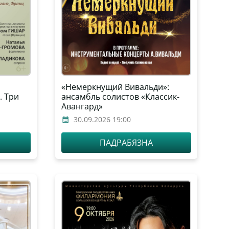
«Немеркнущий Вивальди»:
. Три
ансамбль солистов «Классик-
Авангард»
30.09.2026 19:00
ПАДРАБЯЗНА