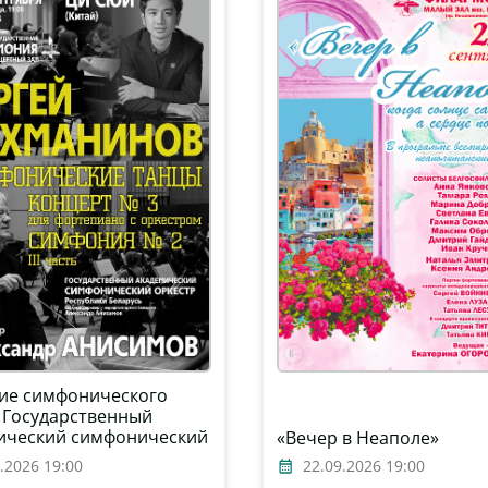
ие симфонического
: Государственный
ический симфонический
«Вечер в Неаполе»
 Республики Беларусь,
.2026 19:00
22.09.2026 19:00
р – Александр