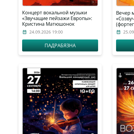
Концерт вокальной музыки
Вечер 
«Звучащие пейзажи Европы»:
«Созву
Кристина Матюшонок
(форте
(сопрано), Елена Кузьмич
24.09.2026 19:00
25.09
(фортепиано)
ПАДРАБЯЗНА