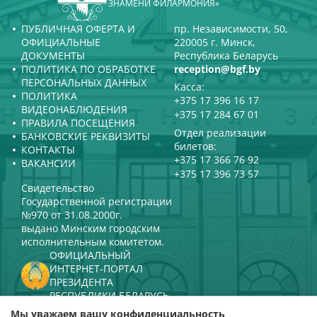
ЗНАМЕНИ ФИЛАРМОНИЯ»
ПУБЛИЧНАЯ ОФЕРТА И
пр. Независимости, 50,
ОФИЦИАЛЬНЫЕ
220005 г. Минск,
ДОКУМЕНТЫ
Республика Беларусь
ПОЛИТИКА ПО ОБРАБОТКЕ
reception@bgf.by
ПЕРСОНАЛЬНЫХ ДАННЫХ
Касса:
ПОЛИТИКА
+375 17 396 16 17
ВИДЕОНАБЛЮДЕНИЯ
+375 17 284 67 01
ПРАВИЛА ПОСЕЩЕНИЯ
Отдел реализации
БАНКОВСКИЕ РЕКВИЗИТЫ
билетов:
КОНТАКТЫ
+375 17 366 76 92
ВАКАНСИИ
+375 17 396 73 57
Свидетельство
Государственной регистрации
№970 от 31.08.2000г.
выдано Минским городским
исполнительным комитетом.
ОФИЦИАЛЬНЫЙ
ИНТЕРНЕТ-ПОРТАЛ
ПРЕЗИДЕНТА
РЕСПУБЛИКИ БЕЛАРУСЬ
МИНИСТЕРСТВО КУЛЬТУРЫ
Мы уважаем вашу конфиденциальность