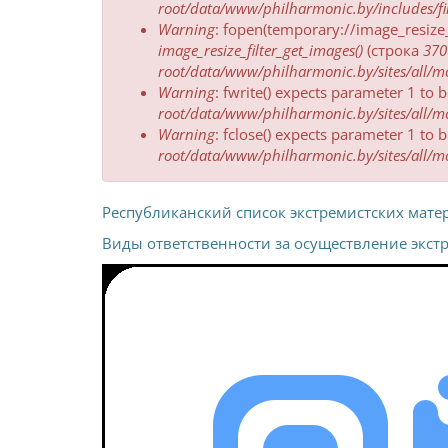
об
root/data/www/philharmonic.by/includes/fil
ошибке
Warning
: fopen(temporary://image_resize
image_resize_filter_get_images()
(строка
370
root/data/www/philharmonic.by/sites/all/mod
Warning
: fwrite() expects parameter 1 to
root/data/www/philharmonic.by/sites/all/mod
Warning
: fclose() expects parameter 1 to
root/data/www/philharmonic.by/sites/all/mod
Республиканский список экстремистских мате
Виды ответственности за осуществление экст