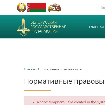
БЕЛОРУССКАЯ
ГОСУДАРСТВЕННАЯ
ГЛАВНАЯ
ФИЛАРМОНИЯ
Главная
/ Нормативные правовые акты
Нормативные правовы
Сообщение
Notice
: tempnam(): file created in the sy