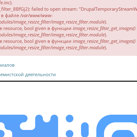
e.inc
).
_filter_8BfGj2): failed to open stream: "DrupalTemporaryStream
в файле
/var/www/www-
ules/image_resize_filter/image_resize_filter.module
).
 be resource, bool given в функции
image_resize_filter_get_images()
ules/image_resize_filter/image_resize_filter.module
).
 be resource, bool given в функции
image_resize_filter_get_images()
ules/image_resize_filter/image_resize_filter.module
).
риалов
ремистской деятельности