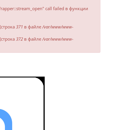
Wrapper::stream_open" call failed в функции
(строка
371
в файле
/var/www/www-
(строка
372
в файле
/var/www/www-