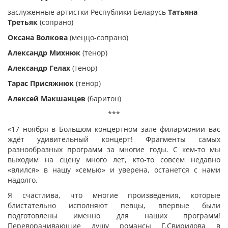
заслуженные артистки Республики Беларусь
Татьяна
Третьяк
(сопрано)
Оксана Волкова
(меццо-сопрано)
Александр Михнюк
(тенор)
Александр Гелах
(тенор)
Тарас Присяжнюк
(тенор)
Алексей Макшанцев
(баритон)
***
«17 ноября в Большом концертном зале филармонии вас
ждёт удивительный концерт! Фрагменты самых
разнообразных программ за многие годы. С кем-то мы
выходим на сцену много лет, кто-то совсем недавно
«влился» в нашу «семью» и уверена, останется с нами
надолго.
Я счастлива, что многие произведения, которые
блистательно исполняют певцы, впервые были
подготовлены именно для наших программ!
Переворачивающие душу романсы Г.Свиридова в