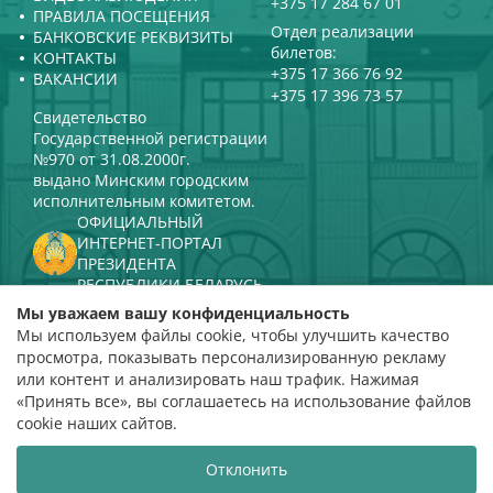
+375 17 284 67 01
ПРАВИЛА ПОСЕЩЕНИЯ
Отдел реализации
БАНКОВСКИЕ РЕКВИЗИТЫ
билетов:
КОНТАКТЫ
+375 17 366 76 92
ВАКАНСИИ
+375 17 396 73 57
Свидетельство
Государственной регистрации
№970 от 31.08.2000г.
выдано Минским городским
исполнительным комитетом.
ОФИЦИАЛЬНЫЙ
ИНТЕРНЕТ-ПОРТАЛ
ПРЕЗИДЕНТА
РЕСПУБЛИКИ БЕЛАРУСЬ
МИНИСТЕРСТВО КУЛЬТУРЫ
Мы уважаем вашу конфиденциальность
РЕСПУБЛИКИ БЕЛАРУСЬ
Мы используем файлы cookie, чтобы улучшить качество
ПОРТАЛ
просмотра, показывать персонализированную рекламу
РЕЙТИНГОВОЙ ОЦЕНКИ
или контент и анализировать наш трафик. Нажимая
«Принять все», вы соглашаетесь на использование файлов
оценка 4,9
cookie наших сайтов.
на основании 112 отзывов
Отклонить
Разработка сайта
ВТОП3