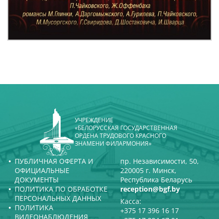
УЧРЕЖДЕНИЕ
«БЕЛОРУССКАЯ ГОСУДАРСТВЕННАЯ
ОРДЕНА ТРУДОВОГО КРАСНОГО
ЗНАМЕНИ ФИЛАРМОНИЯ»
ПУБЛИЧНАЯ ОФЕРТА И
пр. Независимости, 50,
ОФИЦИАЛЬНЫЕ
220005 г. Минск,
ДОКУМЕНТЫ
Республика Беларусь
ПОЛИТИКА ПО ОБРАБОТКЕ
reception@bgf.by
ПЕРСОНАЛЬНЫХ ДАННЫХ
Касса:
ПОЛИТИКА
+375 17 396 16 17
ВИДЕОНАБЛЮДЕНИЯ