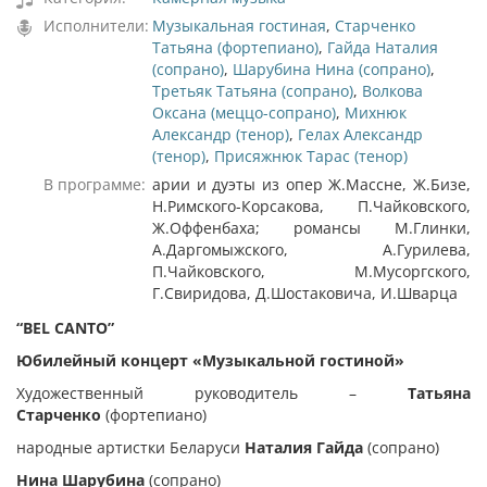
Исполнители:
Музыкальная гостиная
,
Старченко
Татьяна (фортепиано)
,
Гайда Наталия
(сопрано)
,
Шарубина Нина (сопрано)
,
Третьяк Татьяна (сопрано)
,
Волкова
Оксана (меццо-сопрано)
,
Михнюк
Александр (тенор)
,
Гелах Александр
(тенор)
,
Присяжнюк Тарас (тенор)
В программе:
арии и дуэты из опер Ж.Массне, Ж.Бизе,
Н.Римского-Корсакова, П.Чайковского,
Ж.Оффенбаха; романсы М.Глинки,
А.Даргомыжского, А.Гурилева,
П.Чайковского, М.Мусоргского,
Г.Свиридова, Д.Шостаковича, И.Шварца
“
BEL
CANTO”
Юбилейный концерт «Музыкальной гостиной»
Художественный руководитель –
Татьяна
Старченко
(фортепиано)
народные артистки Беларуси
Наталия Гайда
(сопрано)
Нина Шарубина
(сопрано)