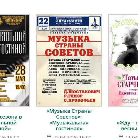
«Музыка Страны
сезона в
Советов»:
альной
«Музыкальная
«Жду – 
ной»
гостиная»
весны 
026 19:00
22.04.2026 19:00
11.04