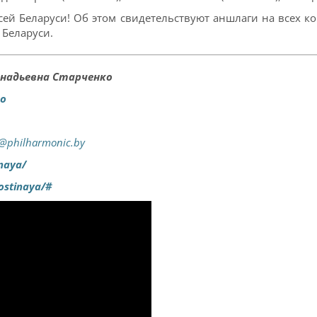
ей Беларуси! Об этом свидетельствуют аншлаги на всех к
 Беларуси.
ннадьевна Старченко
ko
@philharmonic.by
naya/
ostinaya/#