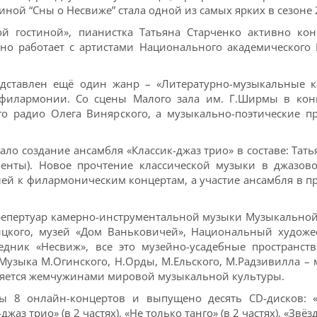
ной “Сны о Несвиже” стала одной из самых ярких в сезоне 2
 гостиной», пианистка Татьяна Старченко активно кон
о работает с артистами Национального академического 
едставлен ещё один жанр – «Литературно-музыкальные 
филармонии. Со сцены Малого зала им. Г.Ширмы в конц
го радио Олега Винярского, а музыкально-поэтические 
ло создание ансамбля «Классик-джаз трио» в составе: Тат
ументы). Новое прочтение классической музыки в джазов
лей к филармоническим концертам, а участие ансамбля в 
репертуар камерно-инструментальной музыки Музыкальной 
вицкого, музей «Дом Ваньковичей», Национальный художе
ведник «Несвиж», все это музейно-усадебные пространст
Музыка М.Огинского, Н.Орды, М.Ельского, М.Радзивилла –
вляется жемчужинами мировой музыкальной культуры.
ы 8 онлайн-концертов и выпущено десять CD-дисков: «Р
-джаз трио» (в 2 частях), «Не только танго» (в 2 частях), «