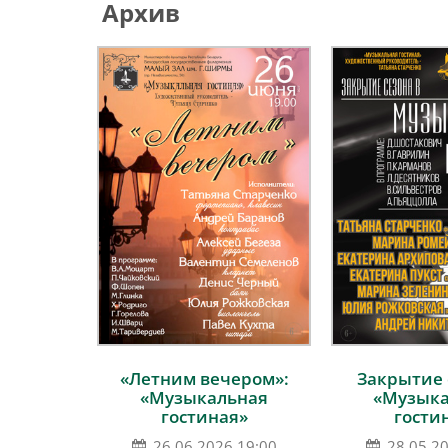
Архив
«Летним вечером»:
Закрытие 
«Музыкальная
«Музык
гостиная»
гости
26.06.2026 19:00
28.05.2