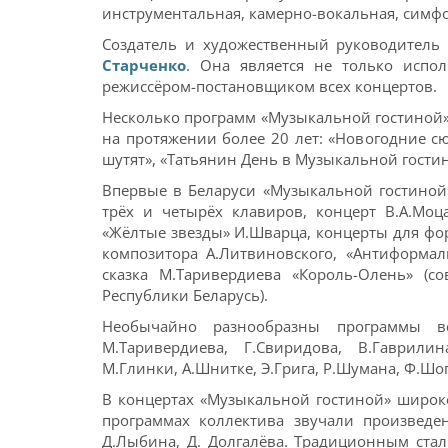
инструментальная, камерно-вокальная, симф
Создатель и художественный руководитель
Старченко
. Она является не только испо
режиссёром-постановщиком всех концертов.
Несколько программ «Музыкальной гостиной»
на протяжении более 20 лет: «Новогодние 
шутят», «Татьянин День в Музыкальной гостин
Впервые в Беларуси «Музыкальной гостиной
трёх и четырёх клавиров, концерт В.А.Моц
«Жёлтые звезды» И.Шварца, концерты для фо
композитора А.Литвиновского, «Антиформал
сказка М.Таривердиева «Король-Олень» (
Республики Беларусь).
Необычайно разнообразны программы в
М.Таривердиева, Г.Свиридова, В.Гаврилин
М.Глинки, А.Шнитке, Э.Грига, Р.Шумана, Ф.Шо
В концертах «Музыкальной гостиной» широко 
программах коллектива звучали произведени
Д.Лыбина, Д. Долгалёва. Традиционным стал