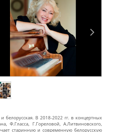
и белорусская. В 2018-2022 гг. в концертных
а, Ф.Гласса, Г.Гореловой, А.Литвиновского,
лючает старинную и современную белорусскую