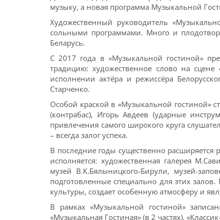
музыку, а новая программа Музыкальной Гости
Художественный руководитель «Музыкальной
сольными программами. Много и плодотворн
Беларусь.
С 2017 года в «Музыкальной гостиной» пр
традицию: художественное слово на сцене 
исполнении актёра и режиссёра Белорусско
Старченко.
Особой краской в «Музыкальной гостиной» ста
(контрабас), Игорь Авдеев (ударные инстр
привлечения самого широкого круга слушате
– всегда залог успеха.
В последние годы существенно расширяется 
исполняется: художественная галерея М.Са
музей В.К.Бялыницкого-Бирули, музей-запо
подготовленные специально для этих залов. 
культуры, создает особенную атмосферу и я
В рамках «Музыкальной гостиной» записан
«Музыкальная Гостиная» (в 2 частях), «Классик