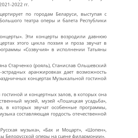
021-2022 гг.
цертирует по городам Беларуси, выступая с
Большого театра оперы и балета Республики
концерты». Эти концерты возродили давнюю
ертах этого цикла поэзия и проза звучат в
программы «Созвучия» в исполнении Татьяны
ьяна Старченко (рояль), Станислав Ольшевский
о-эстрадных аранжировках дает возможность
праздничных концертах Музыкальной гостиной
гостиной и концертных залов, в которых она
ственный музей, музей «Лошицкая усадьба»,
ва, в которых звучат особенные программы,
 музыка составляющая гордость отечественной
усская музыка», «Бах и Моцарт», «Шопен»,
Звёзды Белорусской оперы на сцене филармонии».