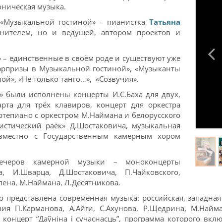
оническая музыка.
 «Музыкальной гостиной» – пианистка
Татьяна
лнителем, но и ведущей, автором проектов и
 – единственные в своём роде и существуют уже
сюрпризы в Музыкальной гостиной», «Музыканты
ой», «Не только танго…», «Созвучия».
» были исполнены концерты И.С.Баха для двух,
арта для трёх клавиров, концерт для оркестра
ртепиано с оркестром М.Наймана и белорусского
истический раёк» Д.Шостаковича, музыкальная
совместно с Государственным камерным хором
ечеров камерной музыки – моноконцерты
а, И.Шварца, Д.Шостаковича, П.Чайковского,
пена, М.Наймана, Л.Десятникова.
представлена современная музыка: российская, западная 
я П.Карманова, А.Айги, С.Ахунова, Р.Щедрина, М.Найман
 концерт “Даўнiна і сучаснасць”, программа которого вк