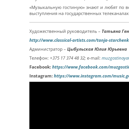
«Музыкальную гостиную» знают и любят по вс
выступления на государственных телеканалах
Художественный руководитель –
Татьяна Ге
http://www.classical-artists.com/tanja-starchen
Администратор –
Цыбульская Юлия Юрьевна
Телефон:
+375 17 374 48 32;
e-mail:
muzgostinaya
Facebook:
https://www.facebook.com/muzgosti
Instagram:
https://www.instagram.com/music.g