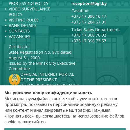
PROCESSING POLICY
reception@bgf.by
VIDEO SURVEILLANCE
Cashbox:
POLICY
+375 17 396 16 17
VISITING RULES
+375 17 284 67 01
BANK DETAILS
Ticket Sales Department:
CONTACTS
+375 17 366 76 92
VACANCIES
+375 17 396 73 57
Certificate
State Registration No. 970 dated
August 31, 2000.
issued by the Minsk City Executive
Committee.
OFFICIAL INTERNET PORTAL
OF THE PRESIDENT
OF THE REPUBLIC OF BELARUS
MINISTRY OF CULTURE OF THE
Мы уважаем вашу конфиденциальность
REPUBLIC OF BELARUS
Мы используем файлы cookie, чтобы улучшить качество
PORTAL
просмотра, показывать персонализированную рекламу
RATING ASSESSMENT
или контент и анализировать наш трафик. Нажимая
«Принять все», вы соглашаетесь на использование файлов
Rating 4.9
cookie наших сайтов.
based on 112 reviews