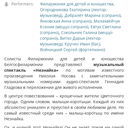
Performers:
Филармония для детей и юношества
,
Огородникова Екатерина (лектор-
музыковед)
,
Добралёт Марина (сопрано)
,
Янковская Анна (сопрано)
,
Малахвейчук
Ксения (меццо-сопрано)
,
Евтух Светлана
(сопрано)
,
Сокольник Галина (меццо-
сопрано)
,
Витко Дарья (лектор-
музыковед)
,
Кручко Иван (бас)
,
Войницкий Сергей (фортепиано)
Солисты Филармонии для детей и юношества
Белгосфилармонии представляют
музыкальный
спектакль «Незнайка»
по мотивам известного
произведения Николая Носова с замечательными
музыкальными номерами аудио-спектакля Геннадия
Гладкова в переложении для живого исполнения.
В центре повествования – крошечные жители Цветочного
города. Одним словом, малыши-коротыши. Каждый из них
абсолютно уникален и преуспел в своём любимом деле. Но
самый известный среди них – малыш-коротыш по имени
Незнайка.
Ох, и чудной этот Незнайка! Он не знает покоя ни одной