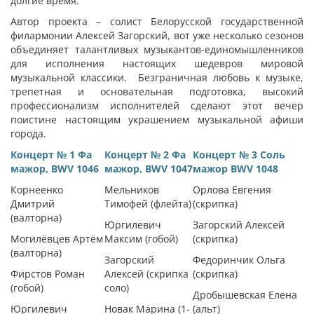
долгие время.
Автор проекта – солист Белорусской государственной
филармонии Алексей Загорский, вот уже несколько сезонов
объединяет талантливых музыкантов-единомышленников
для исполнения настоящих шедевров мировой
музыкальной классики. Безграничная любовь к музыке,
трепетная и основательная подготовка, высокий
профессионализм исполнителей сделают этот вечер
поистине настоящим украшением музыкальной афиши
города.
Концерт № 1 Фа
Концерт № 2 Фа
Концерт № 3 Соль
мажор, BWV 1046
мажор, BWV 1047
мажор BWV 1048
Корнеенко
Мельников
Орлова Евгения
Дмитрий
Тимофей (флейта)
(скрипка)
(валторна)
Юргилевич
Загорский Алексей
Могилёвцев Артём
Максим (гобой)
(скрипка)
(валторна)
Загорский
Федоринчик Ольга
Фирстов Роман
Алексей (скрипка
(скрипка)
(гобой)
соло)
Дробышевская Елена
Юргилевич
Новак Марина (1-
(альт)