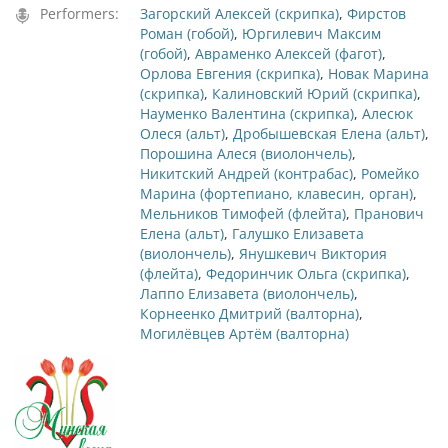
Performers:
Загорский Алексей (скрипка)
,
Фирстов
Роман (гобой)
,
Юргилевич Максим
(гобой)
,
Авраменко Алексей (фагот)
,
Орлова Евгения (скрипка)
,
Новак Марина
(скрипка)
,
Калиновский Юрий (скрипка)
,
Науменко Валентина (скрипка)
,
Алесюк
Олеся (альт)
,
Дробышевская Елена (альт)
,
Порошина Алеся (виолончель)
,
Никитский Андрей (контрабас)
,
Ромейко
Марина (фортепиано, клавесин, орган)
,
Мельников Тимофей (флейта)
,
Пранович
Елена (альт)
,
Галушко Елизавета
(виолончель)
,
Янушкевич Виктория
(флейта)
,
Федоринчик Ольга (скрипка)
,
Лаппо Елизавета (виолончель)
,
Корнеенко Дмитрий (валторна)
,
Могилёвцев Артём (валторна)