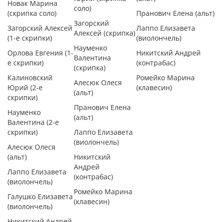
Новак Марина
соло)
(скрипка соло)
Пранович Елена (альт)
Загорский
Загорский Алексей
Лаппо Елизавета
Алексей (скрипка)
(1-е скрипки)
(виолончель)
Науменко
Орлова Евгения (1-
Никитский Андрей
Валентина
е скрипки)
(контрабас)
(скрипка)
Калиновский
Ромейко Марина
Алесюк Олеся
Юрий (2-е
(клавесин)
(альт)
скрипки)
Пранович Елена
Науменко
(альт)
Валентина (2-е
скрипки)
Лаппо Елизавета
(виолончель)
Алесюк Олеся
(альт)
Никитский
Андрей
Лаппо Елизавета
(контрабас)
(виолончель)
Ромейко Марина
Галушко Елизавета
(клавесин)
(виолончель)
Никитский Андрей