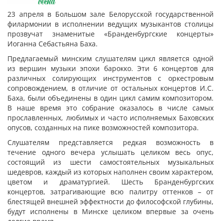
23 апреля в Большом зале Белорусской государственной
филармонии в исполнении ведущих музыкантов столицы
прозвучат знаменитые «Бранденбургские концерты»
Иоганна Себастьяна Баха.
Предлагаемый минским слушателям цикл является одной
из вершин музыки эпохи барокко. Эти 6 концертов для
различных солирующих инструментов с оркестровым
сопровождением, в отличие от остальных концертов И.С.
Баха, были объединены в один цикл самим композитором.
В наше время это собрание оказалось в числе самых
прославленных, любимых и часто исполняемых Баховских
опусов, созданных на пике возможностей композитора.
Слушателям представляется редкая возможность в
течение одного вечера услышать целиком весь опус,
состоящий из шести самостоятельных музыкальных
шедевров, каждый из которых наполнен своим характером,
цветом и драматургией. Шесть Бранденбургских
концертов, затрагивающие всю палитру оттенков – от
блестящей внешней эффектности до философской глубины,
будут исполнены в Минске целиком впервые за очень