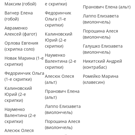
Максим (гобой)
е скрипки)
Пранович Елена (альт)
Вагнер Елена
Федоринчик
Лаппо Елизавета
(гобой)
Ольга (1-е
(виолончель)
скрипки)
Авраменко
Порошина Алеся
Алексей (фагот)
Калиновский
(виолончель)
Юрий (2-е
Орлова Евгения
скрипки)
Галушко Елизавета
(скрипка соло)
(виолончель)
Науменко
Новак Марина (1-е
Валентина (2-е
Никитский Андрей
скрипки)
скрипки)
(контрабас)
Федоринчик Ольга
Алесюк Олеся
Ромейко Марина
(1-е скрипки)
(альт)
(клавесин)
Калиновский
Пранович Елена
Юрий (2-е
(альт)
скрипки)
Лаппо Елизавета
Науменко
(виолончель)
Валентина (2-е
скрипки)
Порошина Алеся
(виолончель)
Алесюк Олеся