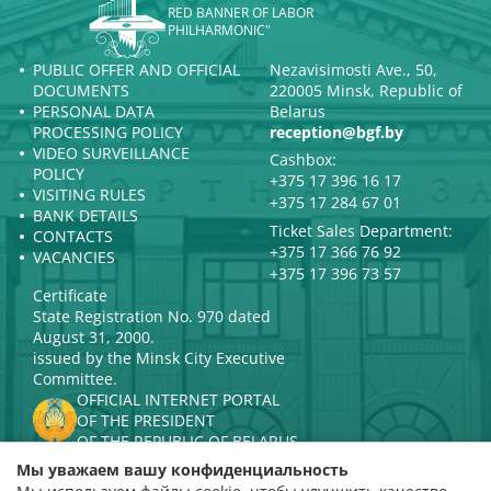
RED BANNER OF LABOR
PHILHARMONIC"
PUBLIC OFFER AND OFFICIAL
Nezavisimosti Ave., 50,
DOCUMENTS
220005 Minsk, Republic of
PERSONAL DATA
Belarus
PROCESSING POLICY
reception@bgf.by
VIDEO SURVEILLANCE
Cashbox:
POLICY
+375 17 396 16 17
VISITING RULES
+375 17 284 67 01
BANK DETAILS
Ticket Sales Department:
CONTACTS
+375 17 366 76 92
VACANCIES
+375 17 396 73 57
Certificate
State Registration No. 970 dated
August 31, 2000.
issued by the Minsk City Executive
Committee.
OFFICIAL INTERNET PORTAL
OF THE PRESIDENT
OF THE REPUBLIC OF BELARUS
MINISTRY OF CULTURE OF THE
Мы уважаем вашу конфиденциальность
REPUBLIC OF BELARUS