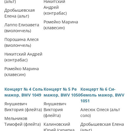
(альт)
Никитский
Андрей
Дробышевская
(контрабас)
Елена (альт)
Ромейко Марина
Лаппо Елизавета
(клавесин)
(виолончель)
Порошина Алеся
(виолончель)
Никитский Андрей
(контрабас)
Ромейко Марина
(клавесин)
Концерт № 4 Соль
Концерт № 5 Ре
Концерт № 6 Си-
мажор, BWV 1049
мажор, BWV 1050
бемоль мажор, BWV
1051
Янушкевич
Янушкевич
Виктория (флейта)
Виктория
Алесюк Олеся (альт
(флейта)
соло)
Мельников
Тимофей (флейта)
Калиновский
Дробышевская Елена
Юрий (скрипка
(альт)