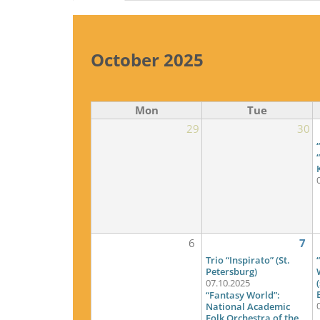
tabs
October 2025
Mon
Tue
29
30
6
7
Trio “Inspirato” (St.
Petersburg)
07.10.2025
“Fantasy World”:
National Academic
Folk Orchestra of the