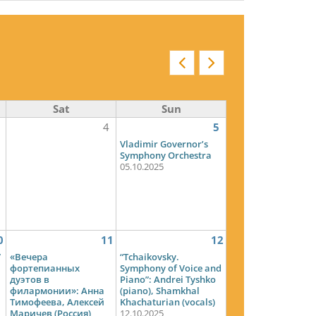
Sat
Sun
4
5
Vladimir Governor’s
Symphony Orchestra
05.10.2025
0
11
12
”
«Вечера
“Tchaikovsky.
фортепианных
Symphony of Voice and
дуэтов в
Piano”: Andrei Tyshko
филармонии»: Анна
(piano), Shamkhal
Тимофеева, Алексей
Khachaturian (vocals)
Маричев (Россия)
12.10.2025