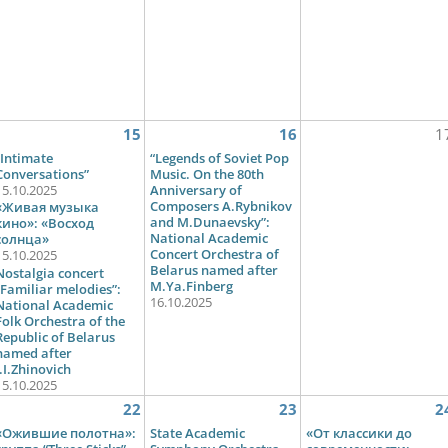
15
16
1
“Intimate
“Legends of Soviet Pop
Conversations”
Music. On the 80th
15.10.2025
Anniversary of
Composers A.Rybnikov
«Живая музыка
and M.Dunaevsky”:
кино»: «Восход
National Academic
солнца»
Concert Orchestra of
15.10.2025
Belarus named after
Nostalgia concert
M.Ya.Finberg
“Familiar melodies”:
16.10.2025
National Academic
Folk Orchestra of the
Republic of Belarus
named after
I.I.Zhinovich
15.10.2025
22
23
2
«Ожившие полотна»:
State Academic
«От классики до