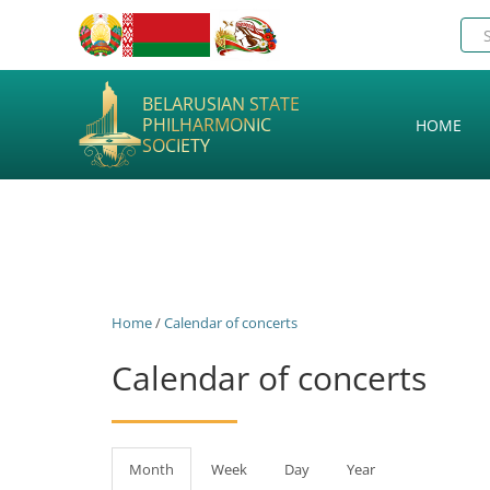
BELARUSIAN STATE
PHILHARMONIC
HOME
SOCIETY
Home
/
Calendar of concerts
Calendar of concerts
Primary
Month
(active
Week
Day
Year
tab)