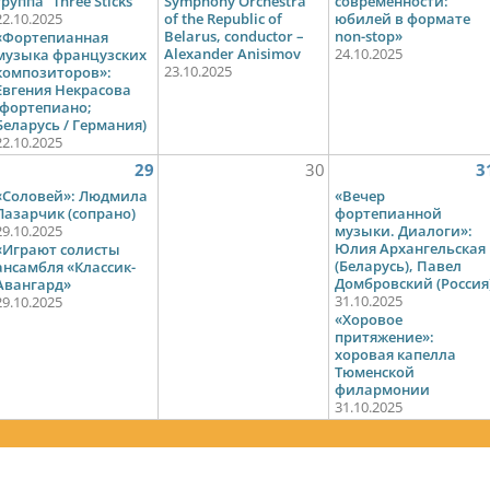
группа “Three Sticks”
Symphony Orchestra
современности:
22.10.2025
of the Republic of
юбилей в формате
Belarus, conductor –
non-stop»
«Фортепианная
Alexander Anisimov
24.10.2025
музыка французских
23.10.2025
композиторов»:
Евгения Некрасова
(фортепиано;
Беларусь / Германия)
22.10.2025
29
30
3
«Соловей»: Людмила
«Вечер
Лазарчик (сопрано)
фортепианной
29.10.2025
музыки. Диалоги»:
Юлия Архангельская
«Играют солисты
(Беларусь), Павел
ансамбля «Классик-
Домбровский (Россия
Авангард»
31.10.2025
29.10.2025
«Хоровое
притяжение»:
хоровая капелла
Тюменской
филармонии
31.10.2025