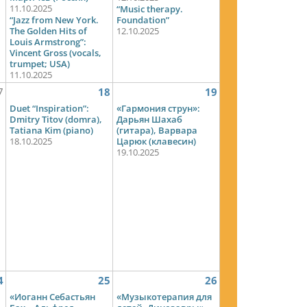
11.10.2025
“Music therapy.
“Jazz from New York.
Foundation”
The Golden Hits of
12.10.2025
Louis Armstrong”:
Vincent Gross (vocals,
trumpet; USA)
11.10.2025
7
18
19
Duet “Inspiration”:
«Гармония струн»:
Dmitry Titov (domra),
Дарьян Шахаб
Tatiana Kim (piano)
(гитара), Варвара
18.10.2025
Царюк (клавесин)
19.10.2025
4
25
26
«Иоганн Себастьян
«Музыкотерапия для