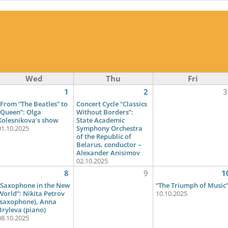
Wed
Thu
Fri
1
2
3
“From “The Beatles” to
Concert Cycle “Classics
“Queen”: Olga
Without Borders”:
Kolesnikova’s show
State Academic
01.10.2025
Symphony Orchestra
of the Republic of
Belarus, conductor –
Alexander Anisimov
02.10.2025
8
9
1
“Saxophone in the New
“The Triumph of Music
World”: Nikita Petrov
10.10.2025
(saxophone), Anna
Bryleva (piano)
08.10.2025