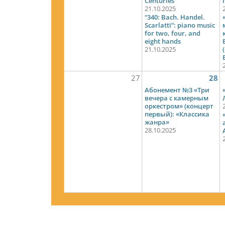
Centuries”
21.10.2025
“340: Bach. Handel.
Scarlatti”: piano music
for two, four, and
eight hands
21.10.2025
27
28
Абонемент №3 «Три
вечера с камерным
оркестром» (концерт
первый): «Классика
жанра»
28.10.2025