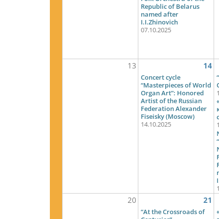
Republic of Belarus
named after
I.I.Zhinovich
07.10.2025
13
14
Concert cycle
“Masterpieces of World
Organ Art”: Honored
Artist of the Russian
Federation Alexander
Fiseisky (Moscow)
14.10.2025
20
21
“At the Crossroads of