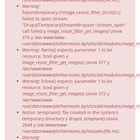
Warning
:
fopen(temporary://image_resize_filter_DrUGCc):
failed to open stream:
"DrupalTemporaryStreamWrapper::stream_open"
call failed у
image_resize_filter_get_images()
(лінія
370
у
/var/www/www-
root/data/www/philharmonic.by/sites/all/modules/image_resi
Warning
: fwrite() expects parameter 1 to be
resource, bool given у
image_resize_filter_get_images()
(лінія
371
у
/var/www/www-
root/data/www/philharmonic.by/sites/all/modules/image_resi
Warning
: fclose() expects parameter 1 to be
resource, bool given у
image_resize_filter_get_images()
(лінія
372
у
/var/www/www-
root/data/www/philharmonic.by/sites/all/modules/image_resi
Notice
: tempnam(): file created in the system's
temporary directory у
drupal_tempnam()
(лінія
2649
у
/var/www/www-
root/data/www/philharmonic.by/includes/file.inc
).
Warning
: