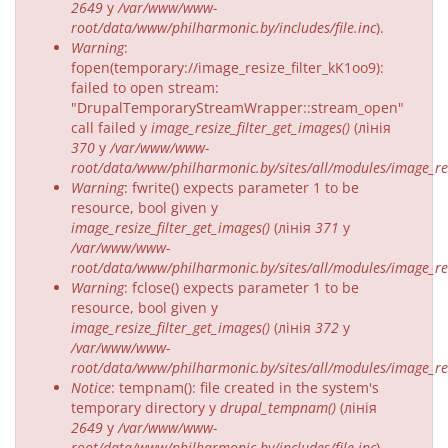
2649
у
/var/www/www-
root/data/www/philharmonic.by/includes/file.inc
).
Warning
:
fopen(temporary://image_resize_filter_kK1oo9):
failed to open stream:
"DrupalTemporaryStreamWrapper::stream_open"
call failed у
image_resize_filter_get_images()
(лінія
370
у
/var/www/www-
root/data/www/philharmonic.by/sites/all/modules/image_resi
Warning
: fwrite() expects parameter 1 to be
resource, bool given у
image_resize_filter_get_images()
(лінія
371
у
/var/www/www-
root/data/www/philharmonic.by/sites/all/modules/image_resi
Warning
: fclose() expects parameter 1 to be
resource, bool given у
image_resize_filter_get_images()
(лінія
372
у
/var/www/www-
root/data/www/philharmonic.by/sites/all/modules/image_resi
Notice
: tempnam(): file created in the system's
temporary directory у
drupal_tempnam()
(лінія
2649
у
/var/www/www-
root/data/www/philharmonic.by/includes/file.inc
).