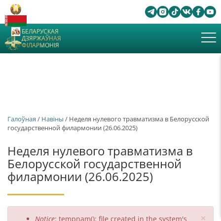
БЕЛАРУСКАЯ
ДЗЯРЖАЎНАЯ
ФІЛАРМОНІЯ
Галоўная
/
Навіны
/ Неделя нулевого травматизма в Белорусской
государственной филармонии (26.06.2025)
Неделя нулевого травматизма в
Белорусской государственной
филармонии (26.06.2025)
×
Паведамленне
Notice
: tempnam(): file created in the system's