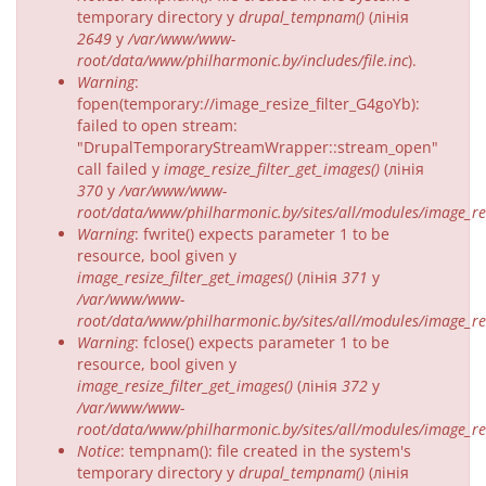
пра
temporary directory у
drupal_tempnam()
(лінія
2649
у
/var/www/www-
памылку
root/data/www/philharmonic.by/includes/file.inc
).
Warning
:
fopen(temporary://image_resize_filter_G4goYb):
failed to open stream:
"DrupalTemporaryStreamWrapper::stream_open"
call failed у
image_resize_filter_get_images()
(лінія
370
у
/var/www/www-
root/data/www/philharmonic.by/sites/all/modules/image_resi
Warning
: fwrite() expects parameter 1 to be
resource, bool given у
image_resize_filter_get_images()
(лінія
371
у
/var/www/www-
root/data/www/philharmonic.by/sites/all/modules/image_resi
Warning
: fclose() expects parameter 1 to be
resource, bool given у
image_resize_filter_get_images()
(лінія
372
у
/var/www/www-
root/data/www/philharmonic.by/sites/all/modules/image_resi
Notice
: tempnam(): file created in the system's
temporary directory у
drupal_tempnam()
(лінія