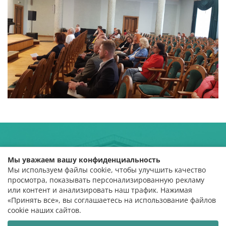
Мы уважаем вашу конфиденциальность
УСТАНОВА
«БЕЛАРУСКАЯ ДЗЯРЖАЎНАЯ ОРДЭНА
Мы используем файлы cookie, чтобы улучшить качество
ПРАЦОЎНАГА ЧЫРВОНАГА СЦЯГА
просмотра, показывать персонализированную рекламу
ФІЛАРМОНІЯ»
или контент и анализировать наш трафик. Нажимая
«Принять все», вы соглашаетесь на использование файлов
ПУБЛІЧНАЯ АФЕРТА І
пр. Незалежнасці, 50,
cookie наших сайтов.
АФІЦЫЙНЫЯ ДАКУМЕНТЫ
220005 г. Мінск, Рэспубліка
ПАЛІТЫКА ПА АПРАЦОЎЦЫ
Беларусь