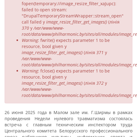
fopen(temporary://image_resize_filter_xaJupc):
failed to open stream:
"DrupalTemporaryStreamWrapper::stream_open"
call failed у
image_resize_filter_get_images()
(лінія
370
у
/var/www/www-
root/data/www/philharmonic.by/sites/all/modules/image_resi
Warning
: fwrite() expects parameter 1 to be
resource, bool given у
image_resize_filter_get_images()
(лінія
371
у
/var/www/www-
root/data/www/philharmonic.by/sites/all/modules/image_resi
Warning
: fclose() expects parameter 1 to be
resource, bool given у
image_resize_filter_get_images()
(лінія
372
у
/var/www/www-
root/data/www/philharmonic.by/sites/all/modules/image_resi
26 июня 2025 года в Малом зале им. Г.Ширмы в рамках
проведения Недели нулевого травматизма состоялась
встреча с главным техническим инспектором труда
Центрального комитета Белорусского профессионального
союза работников культуры, информации, спорта и