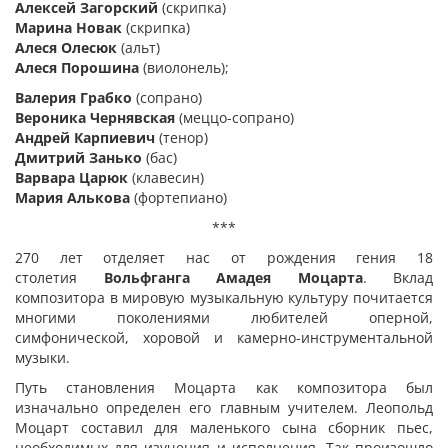
Алексей Загорский
(скрипка)
Марина Новак
(скрипка)
Алеся Олесюк
(альт)
Алеся Порошина
(виолонель);
Валерия Грабко
(сопрано)
Вероника Чернявская
(меццо-сопрано)
Андрей Карпиевич
(тенор)
Дмитрий Занько
(бас)
Варвара Царюк
(клавесин)
Мария Алькова
(фортепиано)
***
270 лет отделяет нас от рождения гения 18
столетия
Вольфганга Амадея Моцарта
. Вклад
композитора в мировую музыкальную культуру почитается
многими поколениями любителей оперной,
симфонической, хоровой и камерно-инструментальной
музыки.
Путь становления Моцарта как композитора был
изначально определен его главным учителем. Леопольд
Моцарт составил для маленького сына сборник пьес,
необходимых для изучения и исполнения. Так произошло