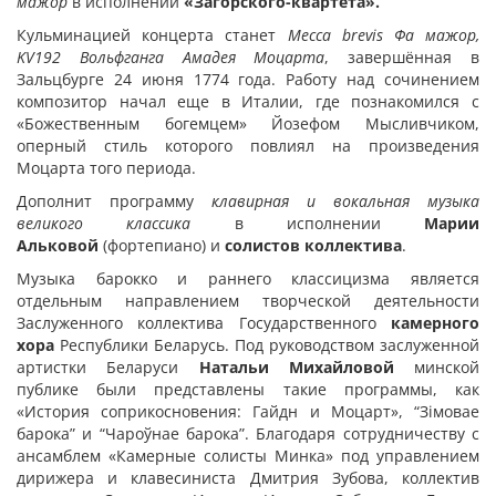
мажор
в исполнении
«Загорского-квартета».
Кульминацией концерта станет
Месса
brevis Фа мажор,
KV192
Вольфганга Амадея Моцарта
, завершённая в
Зальцбурге 24 июня 1774 года. Работу над сочинением
композитор начал еще в Италии, где познакомился с
«Божественным богемцем» Йозефом Мысливчиком,
оперный стиль которого повлиял на произведения
Моцарта того периода.
Дополнит программу
клавирная и вокальная музыка
великого классика
в исполнении
Марии
Альковой
(фортепиано) и
солистов коллектива
.
Музыка барокко и раннего классицизма является
отдельным направлением творческой деятельности
Заслуженного коллектива Государственного
камерного
хора
Республики Беларусь. Под руководством заслуженной
артистки Беларуси
Натальи Михайловой
минской
публике были представлены такие программы, как
«История соприкосновения: Гайдн и Моцарт», “Зімовае
барока” и “Чароўнае барока”. Благодаря сотрудничеству с
ансамблем «Камерные солисты Минка» под управлением
дирижера и клавесиниста Дмитрия Зубова, коллектив