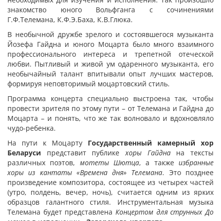
знакомство юного Вольфганга с сочинениями
Г.Ф.Телемана, К.Ф.Э.Баха, К.В.Глюка.
В необычной дружбе зрелого и состоявшегося музыканта
Йозефа Гайдна и юного Моцарта было много взаимного
профессионального интереса и трепетной отеческой
любви. Пытливый и живой ум одаренного музыканта, его
необычайный талант впитывали опыт лучших мастеров,
формируя неповторимый моцартовский стиль.
Программа концерта специально выстроена так, чтобы
провести зрителя по этому пути – от Телемана и Гайдна до
Моцарта – и понять, что же так волновало и вдохновляло
чудо-ребенка.
На пути к Моцарту
Государственный камерный хор
Беларуси
представит публике
хоры Гайдна
на тексты
различных поэтов,
мотеты Шютца
, а также
избранные
хоры из кантаты «Времена дня» Телемана
. Это позднее
произведение композитора, состоящее из четырех частей
(утро, полдень, вечер, ночь), считается одним из ярких
образцов галантного стиля. Инструментальная музыка
Телемана будет представлена
Концертом для струнных До