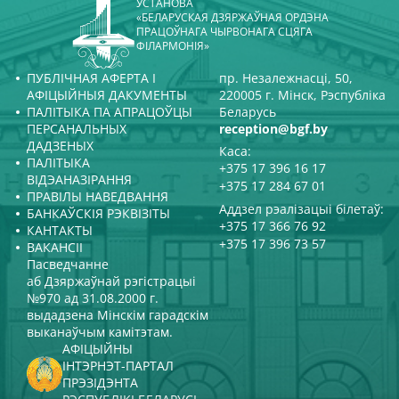
УСТАНОВА
«БЕЛАРУСКАЯ ДЗЯРЖАЎНАЯ ОРДЭНА
ПРАЦОЎНАГА ЧЫРВОНАГА СЦЯГА
ФІЛАРМОНІЯ»
ПУБЛІЧНАЯ АФЕРТА І
пр. Незалежнасці, 50,
АФІЦЫЙНЫЯ ДАКУМЕНТЫ
220005 г. Мінск, Рэспубліка
ПАЛІТЫКА ПА АПРАЦОЎЦЫ
Беларусь
ПЕРСАНАЛЬНЫХ
reception@bgf.by
ДАДЗЕНЫХ
Каса:
ПАЛІТЫКА
+375 17 396 16 17
ВІДЭАНАЗІРАННЯ
+375 17 284 67 01
ПРАВІЛЫ НАВЕДВАННЯ
Аддзел рэалізацыі білетаў:
БАНКАЎСКІЯ РЭКВІЗІТЫ
+375 17 366 76 92
КАНТАКТЫ
+375 17 396 73 57
ВАКАНСІІ
Пасведчанне
аб Дзяржаўнай рэгістрацыі
№970 ад 31.08.2000 г.
выдадзена Мінскім гарадскім
выканаўчым камітэтам.
АФІЦЫЙНЫ
ІНТЭРНЭТ-ПАРТАЛ
ПРЭЗІДЭНТА