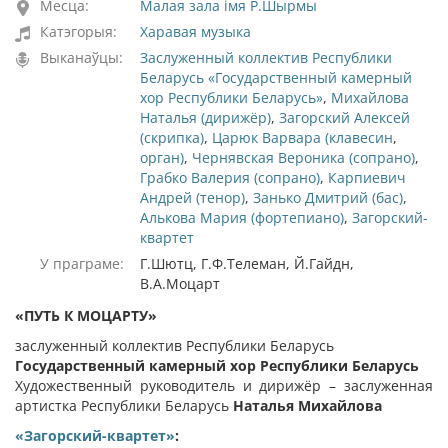
Месца:
Малая зала імя Р.Шырмы
Катэгорыя:
Харавая музыка
Выканаўцы:
Заслуженный коллектив Республики
Беларусь «Государственный камерный
хор Республики Беларусь»
,
Михайлова
Наталья (дирижёр)
,
Загорский Алексей
(скрипка)
,
Царюк Варвара (клавесин
,
орган)
,
Чернявская Вероника (сопрано)
,
Грабко Валерия (сопрано)
,
Карпиевич
Андрей (тенор)
,
Занько Дмитрий (бас)
,
Алькова Мария (фортепиано)
,
Загорский-
квартет
У праграме:
Г.Шютц, Г.Ф.Телеман, Й.Гайдн,
В.А.Моцарт
«ПУТЬ К МОЦАРТУ»
заслуженный коллектив Республики Беларусь
Государственный камерный хор Республики Беларусь
Художественный руководитель и дирижёр – заслуженная
артистка Республики Беларусь
Наталья Михайлова
«Загорский-квартет»
: