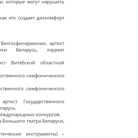
и, которые могут нарушить
как это создает дискомфорт
 Белгосфилармонии, артист
лики Беларусь, лауреат
ст Витебской областной
дарственного симфонического
рственного симфонического
ртист Государственного
ларусь.
 международных конкурсов.
а Большого театра Беларуси,
втические инструменты) –