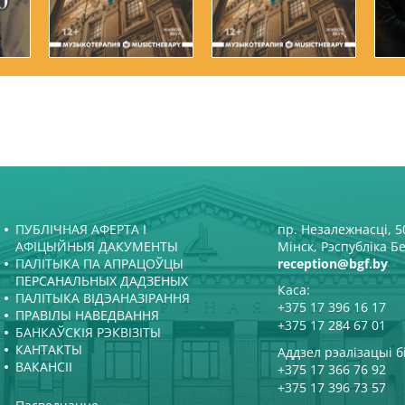
ПУБЛІЧНАЯ АФЕРТА І
пр. Незалежнасці, 50
АФІЦЫЙНЫЯ ДАКУМЕНТЫ
Мінск, Рэспубліка Б
ПАЛІТЫКА ПА АПРАЦОЎЦЫ
reception@bgf.by
ПЕРСАНАЛЬНЫХ ДАДЗЕНЫХ
Каса:
ПАЛІТЫКА ВІДЭАНАЗІРАННЯ
+375 17 396 16 17
ПРАВІЛЫ НАВЕДВАННЯ
+375 17 284 67 01
БАНКАЎСКІЯ РЭКВІЗІТЫ
КАНТАКТЫ
Аддзел рэалізацыі б
ВАКАНСІІ
+375 17 366 76 92
+375 17 396 73 57