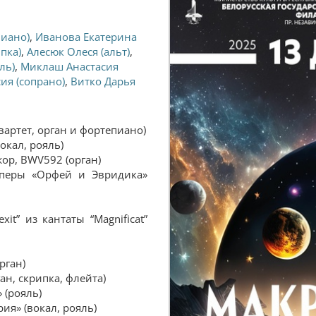
пиано)
,
Иванова Екатерина
пка)
,
Алесюк Олеся (альт)
,
ль)
,
Миклаш Анастасия
ия (сопрано)
,
Витко Дарья
вартет, орган и фортепиано)
окал, рояль)
ор, BWV592 (орган)
перы «Орфей и Эвридика»
it” из кантаты “Magnificat”
рган)
ан, скрипка, флейта)
 (рояль)
ия» (вокал, рояль)