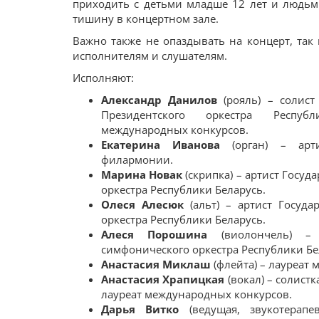
приходить с детьми младше 12 лет и людьм
тишину в концертном зале.
Важно также не опаздывать на концерт, так 
исполнителям и слушателям.
Исполняют:
Александр Данилов
(рояль) – солист
Президентского оркестра Респуб
международных конкурсов.
Екатерина Иванова
(орган) – арти
филармонии.
Марина Новак
(скрипка) – артист Госу
оркестра Республики Беларусь.
Олеся Алесюк
(альт) – артист Госуда
оркестра Республики Беларусь.
Алеся Порошина
(виолончель) – а
симфонического оркестра Республики Бе
Анастасия Миклаш
(флейта) – лауреат
Анастасия Храпицкая
(вокал) – солистк
лауреат международных конкурсов.
Дарья Витко
(ведущая, звукотерапе