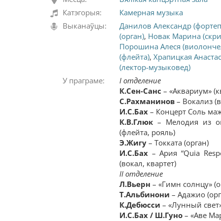
Катэгорыя:
Камерная музыка
Выканаўцы:
Данилов Александр (форте
(орган)
,
Новак Марина (скри
Порошина Алеся (виолонче
(флейта)
,
Храпицкая Анастас
(лектор-музыковед)
У праграме:
І
отделение
К.Сен-Санс
– «Аквариум» (к
С.Рахманинов
– Вокализ (в
И.С.Бах
– Концерт Cоль маж
К.В.Глюк
– Мелодия из о
(флейта, рояль)
Э.Жигу
– Токката (орган)
И.С.Бах
– Ария “Quia Respex
(вокал, квартет)
ІІ отделение
Л.Вьерн
– «Гимн солнцу» (о
Т.Альбинони
– Адажио (орг
К.Дебюсси
– «Лунный свет»
И.С.Бах
/
Ш.Гуно
– «Аве Мар