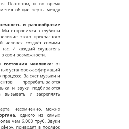
стя Платоном, и во время
отметил общие черты между
нечность и разнообразие
. Мы отправимся в глубины
величие этого прекрасного
ый человек создаёт своими
 нас. И каждый слушатель
 в свои возможности.
 состояния человека:
от
ьных установок-аффирмаций
процессе. За счет музыки и
ментов прорабатываются
зыка и звуки подбираются
е вызывать и закреплять
ерта, несомненно, можно
органа
, одного из самых
олее чем 6.000 труб. Звуки
сферу, приводят в порядок