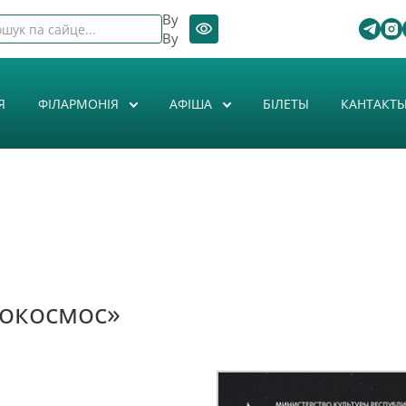
By
By
Я
ФІЛАРМОНІЯ
АФIША
БІЛЕТЫ
КАНТАКТ
окосмос»