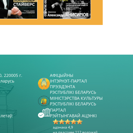
, 220005 г.
АФІЦЫЙНЫ
еларусь
ІНТЭРНЭТ-ПАРТАЛ
ПРЭЗІДЭНТА
РЭСПУБЛІКІ БЕЛАРУСЬ
МІНІСТЭРСТВА КУЛЬТУРЫ
РЭСПУБЛІКІ БЕЛАРУСЬ
ПАРТАЛ
ілетаў:
РЭЙТЫНГАВАЙ АЦЭНКІ
адзнака 4,9
на падставе 112 водгукаў