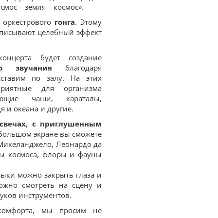
мос – земля – космос».
 оркестрового
гонга
. Этому
писывают целебный эффект
онцерта будет создание
го звучания
благодаря
ставим по залу. На этих
приятные для организма
поющие чаши, караталы,
 и океана и другие.
свечах, с приглушенным
 большом экране вы сможете
Микеланджело, Леонардо да
ды космоса, флоры и фауны
ыки можно закрыть глаза и
ожно смотреть на сцену и
вуков инструментов.
комфорта, мы просим не