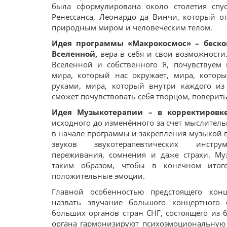
была сформулирована около столетия спу
Ренессанса, Леонардо да Винчи, который 
природным миром и человеческим телом.
Идея программы «Макрокосмос» – беско
Вселенной,
вера в себя и свои возможности
Вселенной и собственного Я, почувствуем 
мира, который нас окружает, мира, котор
руками, мира, который внутри каждого из
сможет почувствовать себя творцом, поверить
Идея Музыкотерапии – в корректировке
исходного до изменённого за счет мыслител
в начале программы и закрепления музыкой в 
звуков звукотерапевтических инстру
переживания, сомнения и даже страхи. Му
таким образом, чтобы в конечном итог
положительные эмоции.
Главной особенностью предстоящего конц
назвать звучание большого концертного
больших органов стран СНГ, состоящего из б
органа гармонизируют психоэмоциональную 