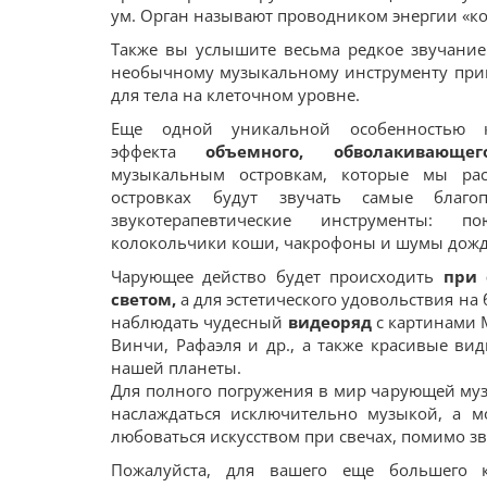
ум. Орган называют проводником энергии «кос
Также вы услышите весьма редкое звучание
необычному музыкальному инструменту при
для тела на клеточном уровне.
Еще одной уникальной особенностью к
эффекта
объемного, обволакивающе
музыкальным островкам, которые мы рас
островках будут звучать самые благо
звукотерапевтические инструменты: 
колокольчики коши, чакрофоны и шумы дождя
Чарующее действо будет происходить
при 
светом,
а для эстетического удовольствия на
наблюдать чудесный
видеоряд
с картинами 
Винчи, Рафаэля и др., а также красивые ви
нашей планеты.
Для полного погружения в мир чарующей муз
наслаждаться исключительно музыкой, а м
любоваться искусством при свечах, помимо з
Пожалуйста, для вашего еще большего 