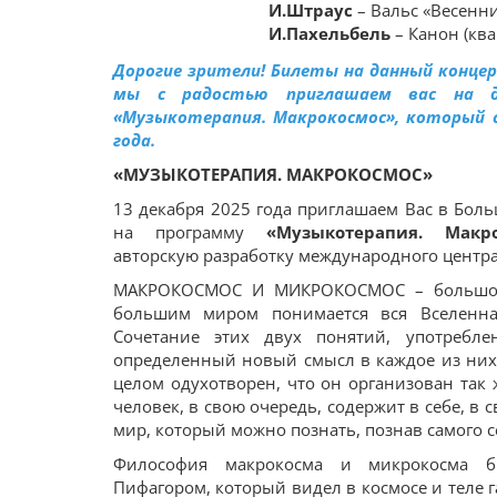
И.Штраус
– Вальс «Весенни
И.Пахельбель
– Канон (ква
Дорогие зрители! Билеты на данный конце
мы с радостью приглашаем вас на д
«Музыкотерапия. Макрокосмос», который с
года.
«МУЗЫКОТЕРАПИЯ. МАКРОКОСМОС»
13 декабря 2025 года приглашаем Вас в Бол
на программу
«Музыкотерапия. Макро
авторскую разработку международного центр
МАКРОКОСМОС И МИКРОКОСМОС – большо
большим миром понимается вся Вселенна
Сочетание этих двух понятий, употребле
определенный новый смысл в каждое из них.
целом одухотворен, что он организован так ж
человек, в свою очередь, содержит в себе, в 
мир, который можно познать, познав самого с
Философия макрокосма и микрокосма бы
Пифагором, который видел в космосе и теле 