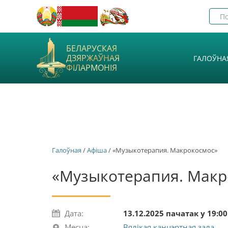
БЕЛАРУСКАЯ
ДЗЯРЖАЎНАЯ
ГАЛОЎНА
ФІЛАРМОНІЯ
Галоўная
/
Афiша
/ «Музыкотерапия. Макрокосмос»
«Музыкотерапия. Макр
Дата:
13.12.2025 пачатак у 19:00
Месца:
Вялікая канцэртная зала