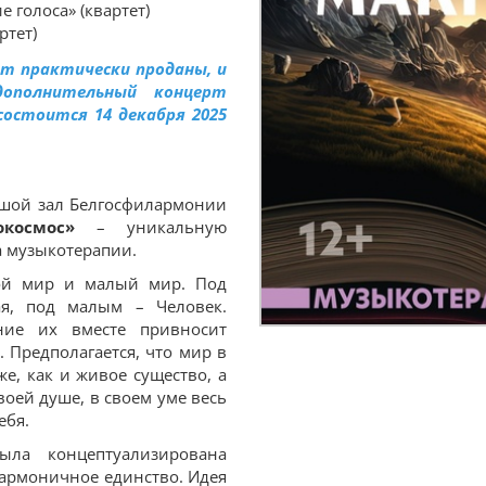
е голоса» (квартет)
ртет)
рт практически проданы, и
ополнительный концерт
остоится 14 декабря 2025
ьшой зал Белгосфилармонии
космос»
– уникальную
а музыкотерапии.
й мир и малый мир. Под
я, под малым – Человек.
ние их вместе привносит
 Предполагается, что мир в
е, как и живое существо, а
своей душе, в своем уме весь
ебя.
ла концептуализирована
гармоничное единство. Идея