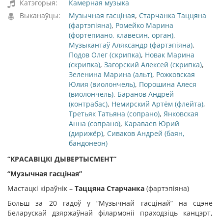
Катэгорыя:
Камерная музыка
Выканаўцы:
Музычная гасцiная
,
Старчанка Таццяна
(фартэпіяна)
,
Ромейко Марина
(фортепиано, клавесин, орган)
,
Музыкантаў Аляксандр (фартэпіяна)
,
Подов Олег (скрипка)
,
Новак Марина
(скрипка)
,
Загорский Алексей (скрипка)
,
Зеленина Марина (альт)
,
Рожковская
Юлия (виолончель)
,
Порошина Алеся
(виолончель)
,
Баранов Андрей
(контрабас)
,
Немирский Артём (флейта)
,
Третьяк Татьяна (сопрано)
,
Янковская
Анна (сопрано)
,
Караваев Юрий
(дирижёр)
,
Сиваков Андрей (баян,
бандонеон)
“КРАСАВІЦКІ ДЫВЕРТЫСМЕНТ
”
“Музычная гасціная
”
Мастацкі кіраўнік –
Таццяна Старчанка
(фартэпіяна)
Больш за 20 гадоў у “Музычнай гасцінай” на сцэне
Беларускай дзяржаўнай філармоніі праходзіць канцэрт,