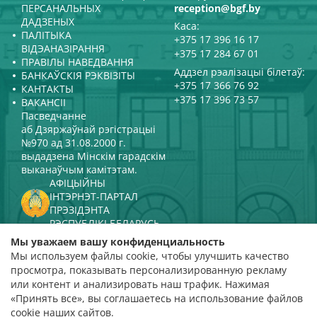
ПЕРСАНАЛЬНЫХ
reception@bgf.by
ДАДЗЕНЫХ
Каса:
ПАЛІТЫКА
+375 17 396 16 17
ВІДЭАНАЗІРАННЯ
+375 17 284 67 01
ПРАВІЛЫ НАВЕДВАННЯ
Аддзел рэалізацыі білетаў:
БАНКАЎСКІЯ РЭКВІЗІТЫ
+375 17 366 76 92
КАНТАКТЫ
+375 17 396 73 57
ВАКАНСІІ
Пасведчанне
аб Дзяржаўнай рэгістрацыі
№970 ад 31.08.2000 г.
выдадзена Мінскім гарадскім
выканаўчым камітэтам.
АФІЦЫЙНЫ
ІНТЭРНЭТ-ПАРТАЛ
ПРЭЗІДЭНТА
РЭСПУБЛІКІ БЕЛАРУСЬ
МІНІСТЭРСТВА КУЛЬТУРЫ
Мы уважаем вашу конфиденциальность
РЭСПУБЛІКІ БЕЛАРУСЬ
Мы используем файлы cookie, чтобы улучшить качество
ПАРТАЛ
просмотра, показывать персонализированную рекламу
РЭЙТЫНГАВАЙ АЦЭНКІ
или контент и анализировать наш трафик. Нажимая
«Принять все», вы соглашаетесь на использование файлов
адзнака 4,9
cookie наших сайтов.