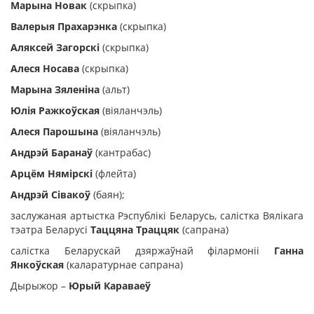
Марына Новак
(скрыпка)
Валерыя Прахарэнка
(скрыпка)
Аляксей Загорскі
(скрыпка)
Алеся Носава
(скрыпка)
Марына Зяленіна
(альт)
Юлія Ражкоўская
(віяланчэль)
Алеся Парошына
(віяланчэль)
Андрэй Баранаў
(кантрабас)
Арцём Нямірскі
(флейта)
Андрэй Сівакоў
(баян);
заслужаная артыстка Рэспублікі Беларусь, салістка Вялікага
тэатра Беларусі
Таццяна Траццяк
(сапрана)
салістка Беларускай дзяржаўнай філармоніі
Ганна
Янкоўская
(каларатурнае сапрана)
Дырыжор –
Юрый Караваеў