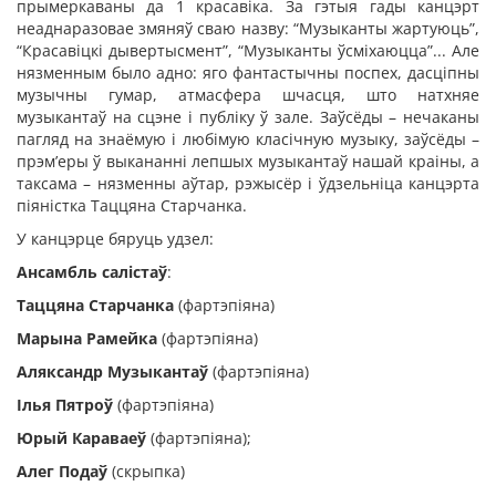
прымеркаваны да 1 красавіка. За гэтыя гады канцэрт
неаднаразовае змяняў сваю назву: “Музыканты жартуюць”,
“Красавіцкі дывертысмент”, “Музыканты ўсміхаюцца”... Але
нязменным было адно: яго фантастычны поспех, дасціпны
музычны гумар, атмасфера шчасця, што натхняе
музыкантаў на сцэне і публіку ў зале. Заўсёды – нечаканы
пагляд на знаёмую і любімую класічную музыку, заўсёды –
прэм’еры ў выкананні лепшых музыкантаў нашай краіны, а
таксама – нязменны аўтар, рэжысёр і ўдзельніца канцэрта
піяністка Таццяна Старчанка.
У канцэрце бяруць удзел:
Ансамбль салістаў
:
Таццяна Старчанка
(фартэпіяна)
Марына Рамейка
(фартэпіяна)
Аляксандр Музыкантаў
(фартэпіяна)
Іл
ья Пятроў
(фартэпіяна)
Юрый Караваеў
(фартэпіяна);
Алег Подаў
(скрыпка)