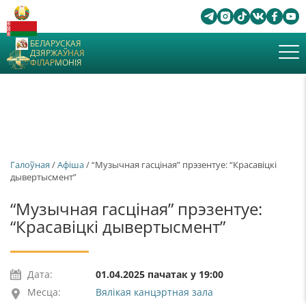
БЕЛАРУСКАЯ
ДЗЯРЖАЎНАЯ
ФІЛАРМОНІЯ
Галоўная
/
Афiша
/ “Музычная гасціная” прэзентуе: “Красавіцкі
дывертысмент”
“Музычная гасціная” прэзентуе:
“Красавіцкі дывертысмент”
Дата:
01.04.2025 пачатак у 19:00
Месца:
Вялікая канцэртная зала