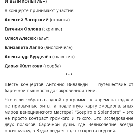
И ВЕЛИКОЛЕПИЕ»)
В концерте принимают участие:
Алексей Загорский
(скрипка)
Евгения Орлова
(скрипка)
Олеся Алесюк
(альт)
Елизавета Лаппо
(виолончель)
Александр Бурделёв
(клавесин)
Дарья Желткова
(теорба)
***
Шесть концертов Антонио Вивальди – путешествие от
барочной пышности до сокровенной тени.
Что если собрать в одной программе не «времена года» и
не привычные хиты, а подлинную карту эмоциональных
миров венецианского мастера? “Sospiro e Splendore” – это
не просто контраст громкого и тихого. Это исследование
двух полюсов барочной души, где Великолепие всегда
носит маску, а Вздох выдаёт то, что скрыто под ней.