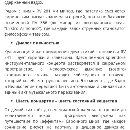
сдержанный вздох.
Рядом с ним – RV 281 ми минор, где патетика сменяется
лирическим высказыванием, и строгий, почти по-баховски
отточенный RV 356 (ля минор из легендарного опуса
“L’Estro Armonico”), где каждый вздох струнных становится
философским тезисом.
Диалог с вечностью
Кульминацией же примирения двух стихий становится RV
541 – дуэт скрипки и клавесина. Здесь земной splendore
инструментального концерта растворяется в сакральном
пространстве, а человеческое дыхание (sospiro)
скрипичного смычка находит собеседника в воздухе,
который колеблет струна клавесина. Это момент, где Вздох
и Великолепие перестают быть антонимами и сливаются в
единый акт музыкального переживания.
Шесть концертов
–
шесть состояний вещества
От делийских грёз до венецианской лагуны, от тревоги до
молитвенного покоя – программа выстроена как
путешествие по «аффектам» барочного мира, где каждое
сочинение рисует не картину, а душевное движение.