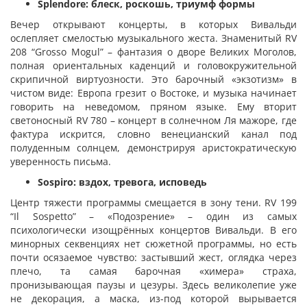
Splendore: блеск, роскошь, триумф формы
Вечер открывают концерты, в которых Вивальди
ослепляет смелостью музыкального жеста. Знаменитый RV
208 “Grosso Mogul” – фантазия о дворе Великих Моголов,
полная ориентальных каденций и головокружительной
скрипичной виртуозности. Это барочный «экзотизм» в
чистом виде: Европа грезит о Востоке, и музыка начинает
говорить на неведомом, пряном языке. Ему вторит
светоносный RV 780 – концерт в солнечном Ля мажоре, где
фактура искрится, словно венецианский канал под
полуденным солнцем, демонстрируя аристократическую
уверенность письма.
Sospiro: вздох, тревога, исповедь
Центр тяжести программы смещается в зону тени. RV 199
“Il Sospetto” – «Подозрение» – один из самых
психологически изощрённых концертов Вивальди. В его
минорных секвенциях нет сюжетной программы, но есть
почти осязаемое чувство: застывший жест, оглядка через
плечо, та самая барочная «химера» страха,
пронизывающая паузы и цезуры. Здесь великолепие уже
не декорация, а маска, из-под которой вырывается