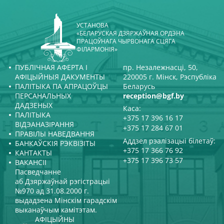
УСТАНОВА
«БЕЛАРУСКАЯ ДЗЯРЖАЎНАЯ ОРДЭНА
ПРАЦОЎНАГА ЧЫРВОНАГА СЦЯГА
ФІЛАРМОНІЯ»
ПУБЛІЧНАЯ АФЕРТА І
пр. Незалежнасці, 50,
АФІЦЫЙНЫЯ ДАКУМЕНТЫ
220005 г. Мінск, Рэспубліка
ПАЛІТЫКА ПА АПРАЦОЎЦЫ
Беларусь
ПЕРСАНАЛЬНЫХ
reception@bgf.by
ДАДЗЕНЫХ
Каса:
ПАЛІТЫКА
+375 17 396 16 17
ВІДЭАНАЗІРАННЯ
+375 17 284 67 01
ПРАВІЛЫ НАВЕДВАННЯ
Аддзел рэалізацыі білетаў:
БАНКАЎСКІЯ РЭКВІЗІТЫ
+375 17 366 76 92
КАНТАКТЫ
+375 17 396 73 57
ВАКАНСІІ
Пасведчанне
аб Дзяржаўнай рэгістрацыі
№970 ад 31.08.2000 г.
выдадзена Мінскім гарадскім
выканаўчым камітэтам.
АФІЦЫЙНЫ