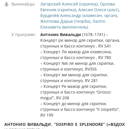
Выканаўцы:
Загорский Алексей (скрипка)
,
Орлова
Евгения (скрипка)
,
Алесюк Олеся (альт)
,
Бурделёв Александр (клавесин, орган)
,
Желткова Дарья (теорба)
,
Лаппо
Елизавета (виолончель)
У праграме:
Антонио Вивальди
(1678–1741) –
Концерт ре минор для скрипки, органа,
струнных и бассо континуо , RV 541
– Концерт Ля мажор для клавесина,
струнных и бассо континуо , RV 780
– Концерт №6 ля минор для скрипки,
струнных и континуо, RV356
– Концерт ми минор для скрипки,
струнных и континуо, RV 281
– Концерт Ре мажор для скрипки,
струнных и бассо континуо “Grosso
mogul”, RV 208
– Концерт до минор для скрипки,
струнных и бассо континуо “Il sospetto”,
RV 199
АНТОНИО ВИВАЛЬДИ. “SOSPIRO E SPLENDORE” («ВЗДОХ