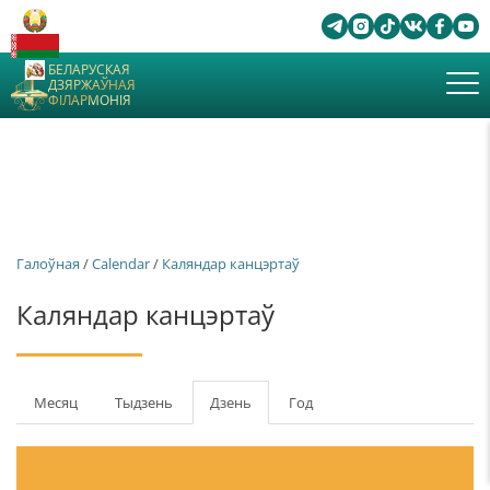
БЕЛАРУСКАЯ
ДЗЯРЖАЎНАЯ
ФІЛАРМОНІЯ
Галоўная
/
Calendar
/
Каляндар канцэртаў
Каляндар канцэртаў
Першасныя
Месяц
Тыдзень
Дзень
(актыўны
Год
табы
таб)