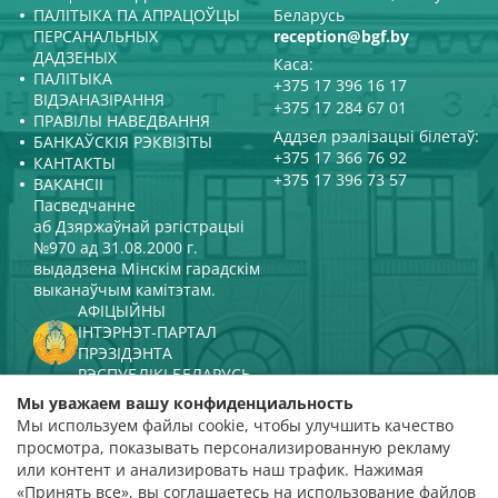
ПАЛІТЫКА ПА АПРАЦОЎЦЫ
Беларусь
ПЕРСАНАЛЬНЫХ
reception@bgf.by
ДАДЗЕНЫХ
Каса:
ПАЛІТЫКА
+375 17 396 16 17
ВІДЭАНАЗІРАННЯ
+375 17 284 67 01
ПРАВІЛЫ НАВЕДВАННЯ
Аддзел рэалізацыі білетаў:
БАНКАЎСКІЯ РЭКВІЗІТЫ
+375 17 366 76 92
КАНТАКТЫ
+375 17 396 73 57
ВАКАНСІІ
Пасведчанне
аб Дзяржаўнай рэгістрацыі
№970 ад 31.08.2000 г.
выдадзена Мінскім гарадскім
выканаўчым камітэтам.
АФІЦЫЙНЫ
ІНТЭРНЭТ-ПАРТАЛ
ПРЭЗІДЭНТА
РЭСПУБЛІКІ БЕЛАРУСЬ
МІНІСТЭРСТВА КУЛЬТУРЫ
Мы уважаем вашу конфиденциальность
РЭСПУБЛІКІ БЕЛАРУСЬ
Мы используем файлы cookie, чтобы улучшить качество
ПАРТАЛ
просмотра, показывать персонализированную рекламу
РЭЙТЫНГАВАЙ АЦЭНКІ
или контент и анализировать наш трафик. Нажимая
«Принять все», вы соглашаетесь на использование файлов