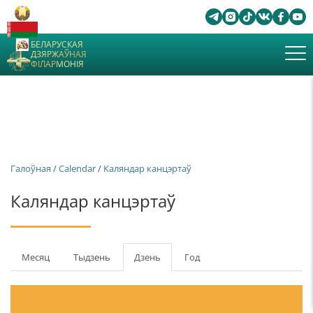
БЕЛАРУСКАЯ
ДЗЯРЖАЎНАЯ
ФІЛАРМОНІЯ
Галоўная
/
Calendar
/
Каляндар канцэртаў
Каляндар канцэртаў
Першасныя
Месяц
Тыдзень
Дзень
(актыўны
Год
табы
таб)