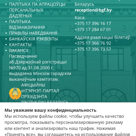
ПАЛІТЫКА ПА АПРАЦОЎЦЫ
Беларусь
ПЕРСАНАЛЬНЫХ
reception@bgf.by
ДАДЗЕНЫХ
Каса:
ПАЛІТЫКА
+375 17 396 16 17
ВІДЭАНАЗІРАННЯ
+375 17 284 67 01
ПРАВІЛЫ НАВЕДВАННЯ
Аддзел рэалізацыі білетаў:
БАНКАЎСКІЯ РЭКВІЗІТЫ
+375 17 366 76 92
КАНТАКТЫ
+375 17 396 73 57
ВАКАНСІІ
Пасведчанне
аб Дзяржаўнай рэгістрацыі
№970 ад 31.08.2000 г.
выдадзена Мінскім гарадскім
выканаўчым камітэтам.
АФІЦЫЙНЫ
ІНТЭРНЭТ-ПАРТАЛ
ПРЭЗІДЭНТА
РЭСПУБЛІКІ БЕЛАРУСЬ
МІНІСТЭРСТВА КУЛЬТУРЫ
Мы уважаем вашу конфиденциальность
РЭСПУБЛІКІ БЕЛАРУСЬ
Мы используем файлы cookie, чтобы улучшить качество
ПАРТАЛ
просмотра, показывать персонализированную рекламу
РЭЙТЫНГАВАЙ АЦЭНКІ
или контент и анализировать наш трафик. Нажимая
«Принять все», вы соглашаетесь на использование файлов