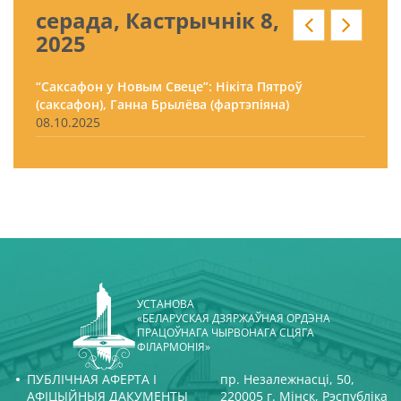
серада, Кастрычнік 8,
2025
“Саксафон у Новым Свеце”: Нікіта Пятроў
(саксафон), Ганна Брылёва (фартэпіяна)
08.10.2025
УСТАНОВА
«БЕЛАРУСКАЯ ДЗЯРЖАЎНАЯ ОРДЭНА
ПРАЦОЎНАГА ЧЫРВОНАГА СЦЯГА
ФІЛАРМОНІЯ»
ПУБЛІЧНАЯ АФЕРТА І
пр. Незалежнасці, 50,
АФІЦЫЙНЫЯ ДАКУМЕНТЫ
220005 г. Мінск, Рэспубліка