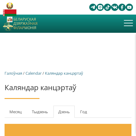
БЕЛАРУСКАЯ
ДЗЯРЖАЎНАЯ
ФІЛАРМОНІЯ
Галоўная
/
Calendar
/
Каляндар канцэртаў
Каляндар канцэртаў
Першасныя
Месяц
Тыдзень
Дзень
(актыўны
Год
табы
таб)