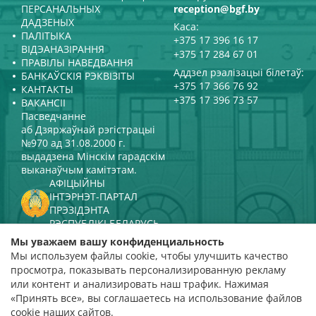
ПЕРСАНАЛЬНЫХ
reception@bgf.by
ДАДЗЕНЫХ
Каса:
ПАЛІТЫКА
+375 17 396 16 17
ВІДЭАНАЗІРАННЯ
+375 17 284 67 01
ПРАВІЛЫ НАВЕДВАННЯ
Аддзел рэалізацыі білетаў:
БАНКАЎСКІЯ РЭКВІЗІТЫ
+375 17 366 76 92
КАНТАКТЫ
+375 17 396 73 57
ВАКАНСІІ
Пасведчанне
аб Дзяржаўнай рэгістрацыі
№970 ад 31.08.2000 г.
выдадзена Мінскім гарадскім
выканаўчым камітэтам.
АФІЦЫЙНЫ
ІНТЭРНЭТ-ПАРТАЛ
ПРЭЗІДЭНТА
РЭСПУБЛІКІ БЕЛАРУСЬ
МІНІСТЭРСТВА КУЛЬТУРЫ
Мы уважаем вашу конфиденциальность
РЭСПУБЛІКІ БЕЛАРУСЬ
Мы используем файлы cookie, чтобы улучшить качество
ПАРТАЛ
просмотра, показывать персонализированную рекламу
РЭЙТЫНГАВАЙ АЦЭНКІ
или контент и анализировать наш трафик. Нажимая
«Принять все», вы соглашаетесь на использование файлов
адзнака 4,9
cookie наших сайтов.