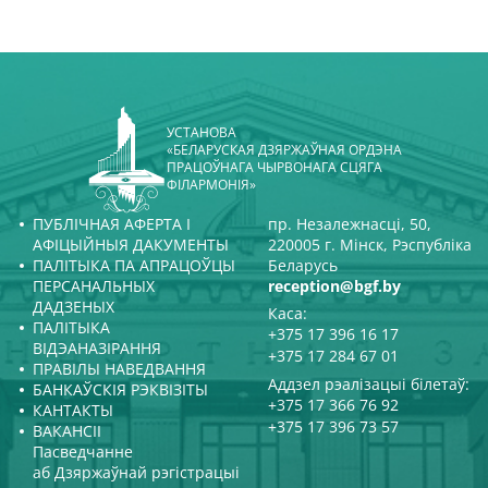
УСТАНОВА
«БЕЛАРУСКАЯ ДЗЯРЖАЎНАЯ ОРДЭНА
ПРАЦОЎНАГА ЧЫРВОНАГА СЦЯГА
ФІЛАРМОНІЯ»
ПУБЛІЧНАЯ АФЕРТА І
пр. Незалежнасці, 50,
АФІЦЫЙНЫЯ ДАКУМЕНТЫ
220005 г. Мінск, Рэспубліка
ПАЛІТЫКА ПА АПРАЦОЎЦЫ
Беларусь
ПЕРСАНАЛЬНЫХ
reception@bgf.by
ДАДЗЕНЫХ
Каса:
ПАЛІТЫКА
+375 17 396 16 17
ВІДЭАНАЗІРАННЯ
+375 17 284 67 01
ПРАВІЛЫ НАВЕДВАННЯ
Аддзел рэалізацыі білетаў:
БАНКАЎСКІЯ РЭКВІЗІТЫ
+375 17 366 76 92
КАНТАКТЫ
+375 17 396 73 57
ВАКАНСІІ
Пасведчанне
аб Дзяржаўнай рэгістрацыі