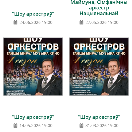
Маймуна, Сімфанічны
аркестр
Нацыянальнай
“Шоу аркестраў”
дзяржаўнай
24.06.2026 19:00
27.05.2026 19:00
тэлерадыёкампаніі
Рэспублікі Беларусь,
дырыжор – Віктар
Бабарыкін
“Шоу аркестраў”
“Шоу аркестраў”
14.05.2026 19:00
31.03.2026 19:00