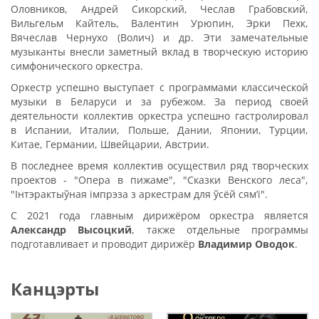
Оловников, Андрей Сикорский, Чеслав Грабовский,
Вильгельм Кайтель, Валентин Урюпин, Эрки Пехк,
Вячеслав Чернухо (Волич) и др. Эти замечательные
музыканты внесли заметный вклад в творческую историю
симфонического оркестра.
Оркестр успешно выступает с программами классической
музыки в Беларуси и за рубежом. За период своей
деятельности коллектив оркестра успешно гастролировал
в Испании, Италии, Польше, Дании, Японии, Турции,
Китае, Германии, Швейцарии, Австрии.
В последнее время коллектив осуществил ряд творческих
проектов - "Опера в пижаме", "Сказки Венского леса",
"Інтэрактыўная імпрэза з аркестрам для ўсёй сям’і".
C 2021 года главным дирижёром оркестра является
Александр Высоцкий
, также отдельные программы
подготавливает и проводит дирижёр
Владимир Оводок
.
Канцэрты