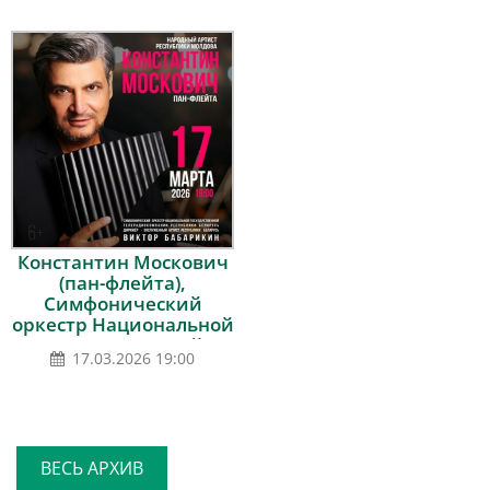
Константин Москович
(пан-флейта),
Симфонический
оркестр Национальной
государственной
17.03.2026 19:00
телерадиокомпании
Республики Беларусь,
дирижёр – Виктор
Бабарикин
ВЕСЬ АРХИВ