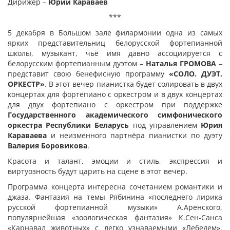
Дирижёр –
Юрий Караваев
***
5 декабря в Большом зале филармонии одна из самых
ярких представительниц белорусской фортепианной
школы, музыкант, чьё имя давно ассоциируется с
белорусским фортепианным дуэтом –
Наталья ГРОМОВА
–
представит свою бенефисную программу
«СОЛО. ДУЭТ.
ОРКЕСТР»
. В этот вечер пианистка будет солировать в двух
концертах для фортепиано с оркестром и в двух концертах
для двух фортепиано с оркестром при поддержке
Государственного академического симфонического
оркестра Республики Беларусь
под управлением
Юрия
Караваева
и неизменного партнёра пианистки по дуэту
Валерия Боровикова
.
Красота и талант, эмоции и стиль, экспрессия и
виртуозность будут царить на сцене в этот вечер.
Программа концерта интересна сочетанием романтики и
джаза. Фантазия на темы Рябинина «последнего лирика
русской фортепианной музыки» А.Аренского,
популярнейшая «зоологическая фантазия» К.Сен-Санса
«Карнавал животных» с легко узнаваемыми «Лебедем»,