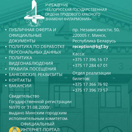
УЧРЕЖДЕНИЕ
«БЕЛОРУССКАЯ ГОСУДАРСТВЕННАЯ
ОРДЕНА ТРУДОВОГО КРАСНОГО
ЗНАМЕНИ ФИЛАРМОНИЯ»
ПУБЛИЧНАЯ ОФЕРТА И
пр. Независимости, 50,
ОФИЦИАЛЬНЫЕ
220005 г. Минск,
ДОКУМЕНТЫ
Республика Беларусь
ПОЛИТИКА ПО ОБРАБОТКЕ
reception@bgf.by
ПЕРСОНАЛЬНЫХ ДАННЫХ
Касса:
ПОЛИТИКА
+375 17 396 16 17
ВИДЕОНАБЛЮДЕНИЯ
+375 17 284 67 01
ПРАВИЛА ПОСЕЩЕНИЯ
Отдел реализации
БАНКОВСКИЕ РЕКВИЗИТЫ
билетов:
КОНТАКТЫ
+375 17 366 76 92
ВАКАНСИИ
+375 17 396 73 57
Свидетельство
Государственной регистрации
№970 от 31.08.2000г.
выдано Минским городским
исполнительным комитетом.
ОФИЦИАЛЬНЫЙ
ИНТЕРНЕТ-ПОРТАЛ