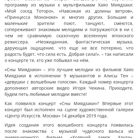
программу из музыки к мультфильмам Хаяо Миядзаки:
«Мой сосед Тоторо», «Навсикая из долины ветров»,
«Принцесса Мононоке» и многих других. Большие и
маленькие зрители поют, танцуют, смеются,
сопереживают знакомым мелодиям и погружаются в ни с
чем не сравнимую сказочную вселенную японского
режиссера. «Неожиданная, фантастическая музыка,
дарующая ощущение, что еще не все потеряно, что
радость будет, что сила есть. Добрая сила!», – так написали
о концерте те, кто уже побывал на нём.
«Сны Миядзаки» – это лучшие мелодии из фильмов Хаяо
Миядзаки в исполнении 9 музыкантов и Алисы Тен –
«девушки с волшебным голосом». Каждый номер концерта
дополняют авторские видео Игоря Чекина. Приходите,
будем петь любимые мелодии вместе!
Как появился концерт «Сны Миядзаки»? Впервые этот
концерт был исполнен на сцене художественной галереи
«Центр Искусств. Москва» 14 декабря 2019 года.
Идея создания этого волшебного концерта появилась
после знакомства с музыкой чудесного вальса из
анимационного фильма «Ходячий замок Хаула».