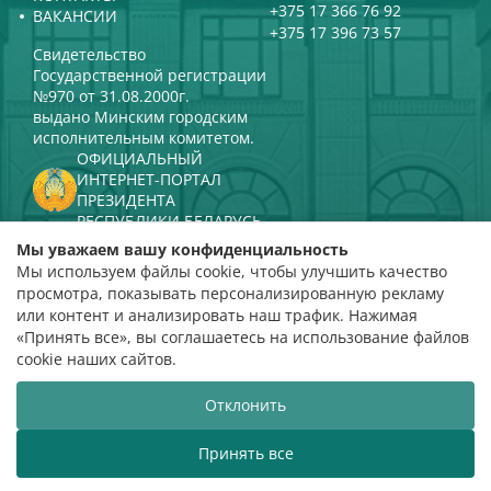
+375 17 366 76 92
ВАКАНСИИ
+375 17 396 73 57
Свидетельство
Государственной регистрации
№970 от 31.08.2000г.
выдано Минским городским
исполнительным комитетом.
ОФИЦИАЛЬНЫЙ
ИНТЕРНЕТ-ПОРТАЛ
ПРЕЗИДЕНТА
РЕСПУБЛИКИ БЕЛАРУСЬ
МИНИСТЕРСТВО КУЛЬТУРЫ
Мы уважаем вашу конфиденциальность
РЕСПУБЛИКИ БЕЛАРУСЬ
Мы используем файлы cookie, чтобы улучшить качество
ПОРТАЛ
просмотра, показывать персонализированную рекламу
РЕЙТИНГОВОЙ ОЦЕНКИ
или контент и анализировать наш трафик. Нажимая
«Принять все», вы соглашаетесь на использование файлов
оценка 4,9
cookie наших сайтов.
на основании 112 отзывов
Отклонить
Разработка сайта
ВТОП3
Принять все
лорусская государственная филармония приветствует ва