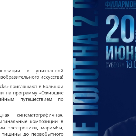
мпозиции в уникальной
зобразительного искусства!
ticks» приглашают в Большой
нии на программу «Ожившие
зийным путешествием по
ная, кинематографичная,
ригинальные композиции в
ами электроники, маримбы,
й тишины до первобытного