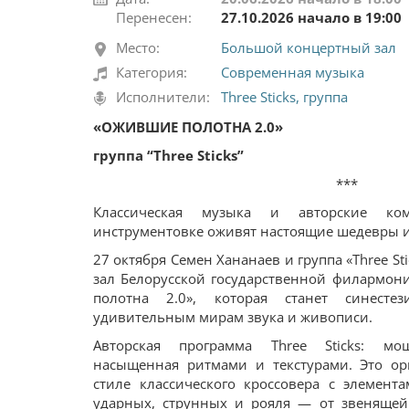
Перенесен:
27.10.2026 начало в 19:00
Место:
Большой концертный зал
Категория:
Современная музыка
Исполнители:
Three Sticks, группа
«ОЖИВШИЕ ПОЛОТНА 2.0»
группа “Three Sticks”
***
Классическая музыка и авторские ко
инструментовке оживят настоящие шедевры и
27 октября Семен Хананаев и группа «Three S
зал Белорусской государственной филармо
полотна 2.0», которая станет синесте
удивительным мирам звука и живописи.
Авторская программа Three Sticks: мощ
насыщенная ритмами и текстурами. Это о
стиле классического кроссовера с элемент
ударных, струнных и рояля — от звеняще