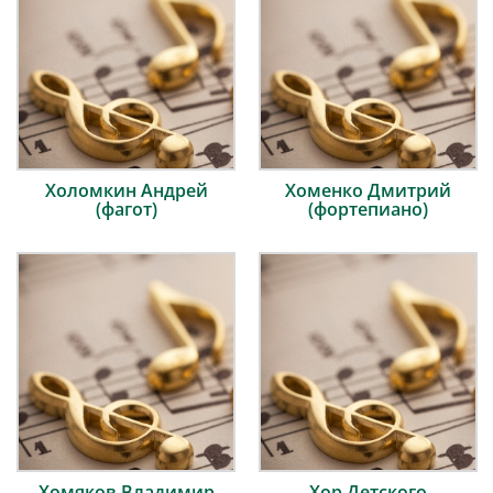
Холомкин Андрей
Хоменко Дмитрий
(фагот)
(фортепиано)
Хомяков Владимир
Хор Детского