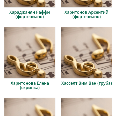
Хараджанян Раффи
Харитонов Арсентий
(фортепиано)
(фортепиано)
Харитонова Елена
Хасселт Вим Ван (труба)
(скрипка)