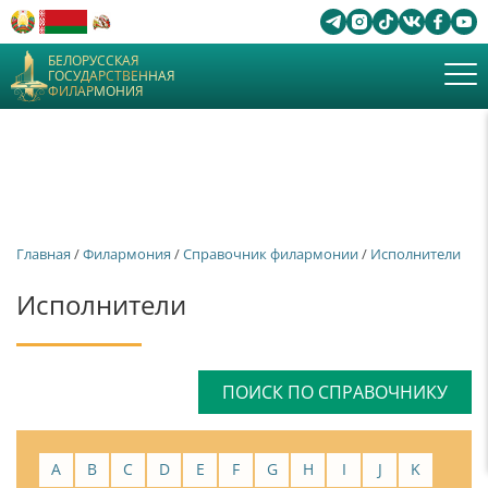
БЕЛОРУССКАЯ
ГОСУДАРСТВЕННАЯ
ФИЛАРМОНИЯ
Главная
/
Филармония
/
Справочник филармонии
/
Исполнители
Исполнители
ПОИСК ПО СПРАВОЧНИКУ
A
B
C
D
E
F
G
H
I
J
K