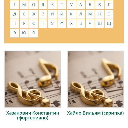
L
M
O
R
S
T
V
А
Б
В
Г
Д
Е
Ж
З
И
Й
К
Л
М
Н
О
П
Р
С
Т
У
Ф
Х
Ц
Ч
Ш
Щ
Э
Ю
Я
Хазанович Константин
Хайло Вильям (скрипка)
(фортепиано)