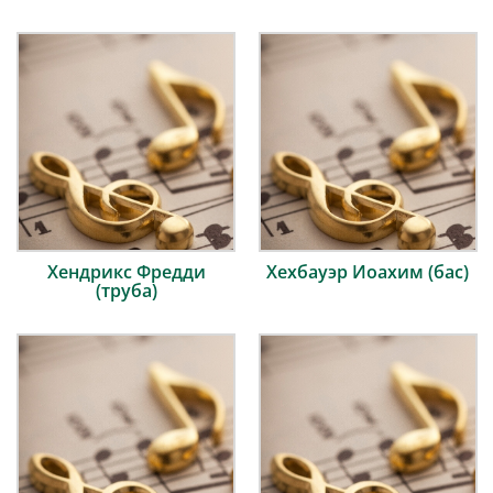
Хендрикс Фредди
Хехбауэр Иоахим (бас)
(труба)