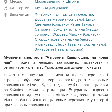
Месца:
Малая зала імя Р.Шырмы
Катэгорыя:
Музыка для дзяцей
Выканаўцы:
Філармонія для дзяцей і юнацтва
,
Добралёт Марина (сопрано)
,
Евтух
Светлана (сопрано)
,
Рэмез Тамара
(сапрана)
,
Сокольник Галина (меццо-
сопрано)
,
Обровец Максим (баритон)
,
Огородникова Екатерина (лектор-
музыковед)
,
Лесун Татьяна (фортепиано)
,
Змитрович Наталья (домра)
Музычны спектакль
“Чырвоны Капялюшык на новы
лад
”
– адна з лепшых тэатральных пастановак у
рэпертуары калектыву Філармоніі для дзяцей і юнацтва.
У казцы французскага пісьменніка Шарля Перо злы і
страшны Воўк мае намер выпрастацца з Чырвоным
Капялюшыкам і яе Бабуляй. Тады чаму б не прагнаць злога
разбойніка? Можа, атрымаецца ўсцерагчы Чырвоны
Капялюшык ад сустрэчы з хітрым ліхадзеем? Ці зможа
мілы, вясёлы Зайчык стаць новым персанажам у гісторыі
пра Чырвоны Капялюшык?