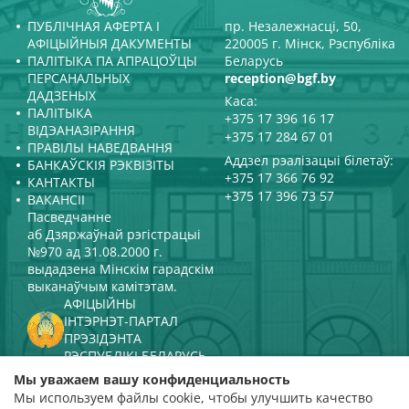
ПУБЛІЧНАЯ АФЕРТА І
пр. Незалежнасці, 50,
АФІЦЫЙНЫЯ ДАКУМЕНТЫ
220005 г. Мінск, Рэспубліка
ПАЛІТЫКА ПА АПРАЦОЎЦЫ
Беларусь
ПЕРСАНАЛЬНЫХ
reception@bgf.by
ДАДЗЕНЫХ
Каса:
ПАЛІТЫКА
+375 17 396 16 17
ВІДЭАНАЗІРАННЯ
+375 17 284 67 01
ПРАВІЛЫ НАВЕДВАННЯ
Аддзел рэалізацыі білетаў:
БАНКАЎСКІЯ РЭКВІЗІТЫ
+375 17 366 76 92
КАНТАКТЫ
+375 17 396 73 57
ВАКАНСІІ
Пасведчанне
аб Дзяржаўнай рэгістрацыі
№970 ад 31.08.2000 г.
выдадзена Мінскім гарадскім
выканаўчым камітэтам.
АФІЦЫЙНЫ
ІНТЭРНЭТ-ПАРТАЛ
ПРЭЗІДЭНТА
РЭСПУБЛІКІ БЕЛАРУСЬ
МІНІСТЭРСТВА КУЛЬТУРЫ
Мы уважаем вашу конфиденциальность
РЭСПУБЛІКІ БЕЛАРУСЬ
Мы используем файлы cookie, чтобы улучшить качество