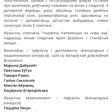
Захапляльная, цікавая і па-сапраўднаму добрая гісторыя
пра маленькую дзяўчынку «ажывае» на вачах у гледачоў. З
дапамогай вядоўцы, дзеці абіраюць галоўных дзейных
персанажаў казкі, размяркоўваюць ролі, адказваюць на
пытанні і дапамагаюць артыстам выбудаваць новую
сюжэтную лінію ў спектаклі.
Музычны спектакль “Чырвоны Капялюшык на новы лад”
падорыць юным гледачам яркія ўражанні і станоўчыя
эмоцыі.
Выканаўцы – лаўрэаты і дыпламанты міжнародных і
нацыянальных конкурсаў, салісты Беларускай дзяржаўнай
філармоніі:
Марына Дабралёт
Святлана Еўтух
Тамара Рэмез
Галіна Сакольнік
Максім Абравец
Кацярына Агароднікава
Музычны акампанемент – лаўрэаты міжнародных
конкурсаў
Таццяна Лясун