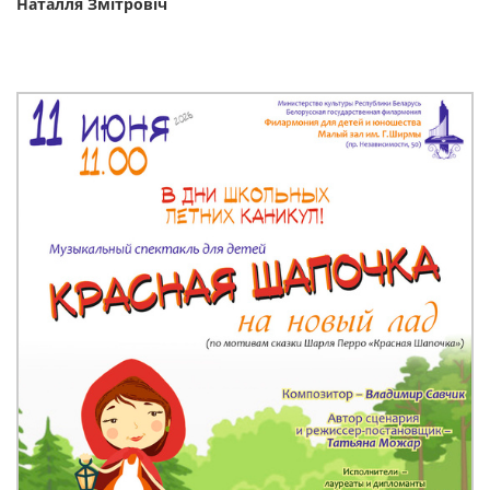
Наталля Змітровіч