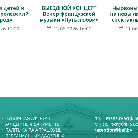
 детей и
ВЫЕЗДНОЙ КОНЦЕРТ
“Чырвоны
оролевский
Вечер французской
на новы л
род»
музыки «Путь любви»
спектакл
026 11:00
13.06.2026 16:00
11.06
ПУБЛІЧНАЯ АФЕРТА І
пр. Незалежнасці, 50
АФІЦЫЙНЫЯ ДАКУМЕНТЫ
Мінск, Рэспубліка Б
ПАЛІТЫКА ПА АПРАЦОЎЦЫ
reception@bgf.by
ПЕРСАНАЛЬНЫХ ДАДЗЕНЫХ