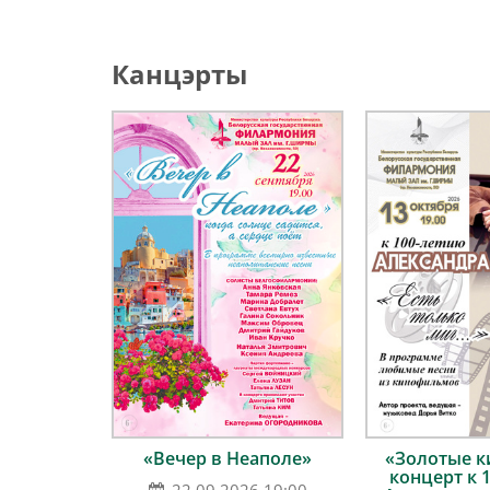
Канцэрты
«Вечер в Неаполе»
«Золотые к
концерт к 