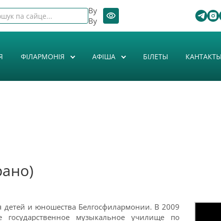
By
By
Я
ФІЛАРМОНІЯ
АФIША
БІЛЕТЫ
КАНТАКТ
рано)
я детей и юношества Белгосфилармонии. В 2009
е государственное музыкальное училище по