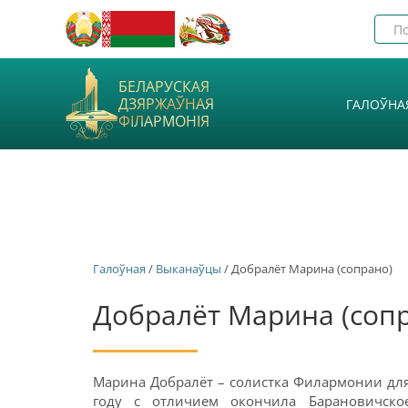
БЕЛАРУСКАЯ
ДЗЯРЖАЎНАЯ
ГАЛОЎНА
ФІЛАРМОНІЯ
Галоўная
/
Выканаўцы
/ Добралёт Марина (сопрано)
Добралёт Марина (соп
Марина Добралёт – солистка Филармонии дл
году с отличием окончила Барановичско