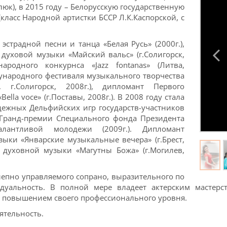
люк), в 2015 году – Белорусскую государственную
класс Народной артистки БССР Л.К.Каспорской, с
страдной песни и танца «Белая Русь» (2000г.),
 духовой музыки «Майский вальс» (г.Солигорск,
народного конкурнса «Jazz fontanas» (Литва,
ждународного фестиваля музыкального творчества
г.Солигорск, 2008г.), дипломант Первого
la voce» (г.Поставы, 2008г.). В 2008 году стала
ежных Дельфийских игр государств-участников
ль Гранд-премии Специального фонда Президента
лантливой молодежи (2009г.). Дипломант
ыки «Январские музыкальные вечера» (г.Брест,
я духовной музыки «Магутны Божа» (г.Могилев,
лепно управляемого сопрано, выразительного по
идуальность. В полной мере владеет актерским мастерс
д повышением своего профессионального уровня.
ятельность.