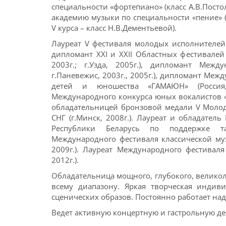
специальности «фортепиано» (класс А.В.Посто
академию музыки по специальности «пение» (
V курса – класс Н.В.Дементьевой).
Лауреат V фестиваля молодых исполнителей э
дипломант XXI и XXII Областных фестивалей
2003г.; г.Узда, 2005г.), дипломант Между
г.Паневежис, 2003г., 2005г.), дипломант Ме
детей и юношества «ГАМАЮН» (Россия, 
Международного конкурса юных вокалистов «Bel
обладательницей бронзовой медали V Молод
СНГ (г.Минск, 2008г.). Лауреат и обладате
Республики Беларусь по поддержке та
Международного фестиваля классической муз
2009г.). Лауреат Международного фестивал
2012г.).
Обладательница мощного, глубокого, велико
всему диапазону. Яркая творческая индив
сценических образов. Постоянно работает на
Ведет активную концертную и гастрольную де