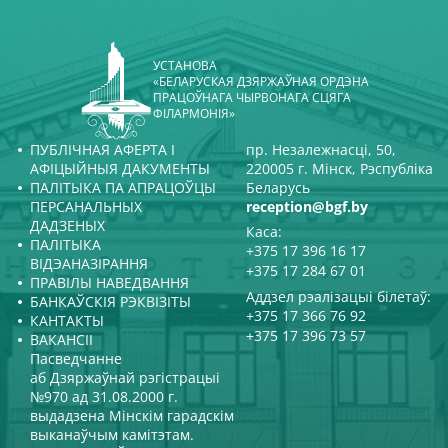
УСТАНОВА
«БЕЛАРУСКАЯ ДЗЯРЖАЎНАЯ ОРДЭНА
ПРАЦОЎНАГА ЧЫРВОНАГА СЦЯГА
ФІЛАРМОНІЯ»
ПУБЛІЧНАЯ АФЕРТА І
пр. Незалежнасці, 50,
АФІЦЫЙНЫЯ ДАКУМЕНТЫ
220005 г. Мінск, Рэспубліка
ПАЛІТЫКА ПА АПРАЦОЎЦЫ
Беларусь
ПЕРСАНАЛЬНЫХ
reception@bgf.by
ДАДЗЕНЫХ
Каса:
ПАЛІТЫКА
+375 17 396 16 17
ВІДЭАНАЗІРАННЯ
+375 17 284 67 01
ПРАВІЛЫ НАВЕДВАННЯ
Аддзел рэалізацыі білетаў:
БАНКАЎСКІЯ РЭКВІЗІТЫ
+375 17 366 76 92
КАНТАКТЫ
+375 17 396 73 57
ВАКАНСІІ
Пасведчанне
аб Дзяржаўнай рэгістрацыі
№970 ад 31.08.2000 г.
выдадзена Мінскім гарадскім
выканаўчым камітэтам.