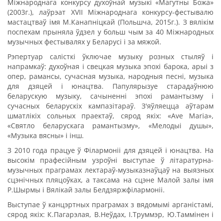
Міжнароднага конкурсу духоўнай музыкі «Магутны Божа»
(2003г.), лаўрэат XVII Міжнароднага конкурсу-фестывалю
мастацтваў імя М.Канапніцкай (Польшча, 2015г.). З вялікім
поспехам прыняла ўдзел у больш чым за 40 Міжнародных
музычных фестывалях у Беларусі і за мяжой.
Рэпертуар салісткі ўключае музыку розных стыляў і
напрамкаў: духоўная і свецкая музыка эпохі барока, арыі з
опер, рамансы, сучасная музыка, народныя песні, музыка
для дзяцей і юнацтва. Папулярызуе старадаўнюю
беларускую музыку, сачыненні эпохі рамантызму і
сучасных беларускіх кампазітараў. З'яўляецца аўтарам
шматлікіх сольных праектаў, сярод якіх: «Ave Maria»,
«Святло беларускага рамантызму», «Мелодыі душы»,
«Музыка вясны» і інш.
З 2010 года працуе ў Філармоніі для дзяцей і юнацтва. На
высокім прафесійным узроўні выступае ў літаратурна-
музычных праграмах лектараў-музыказнаўцаў на выязных
сцэнічных пляцоўках, а таксама на сцэне Малой залы імя
Р.Шырмы і Вялікай залы Белдзяржфілармоніі.
Выступае ў канцэртных праграмах з вядомымі арганістамі,
сярод якіх: К.Пагарэлая, В.Неўдах, І.Труммэр, Ю.Таммінен і