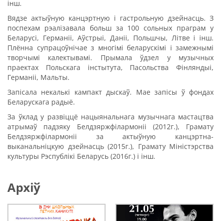
інш.
Вядзе актыўную канцэртную і гастрольную дзейнасць. З
поспехам рэалізавала больш за 100 сольных праграм у
Беларусі, Германіі, Аўстрыі, Даніі, Польшчы, Літве і інш.
Плённа супрацоўнічае з многімі беларускімі і замежнымі
творчымі калектывамі. Прымала ўдзел у музычных
праектах Польскага інстытута, Пасольства Фінляндыі,
Германіі, Мальты.
Запісала некалькі кампакт дыскаў. Мае запісы ў фондах
Беларускага радыё.
За ўклад у развіццё нацыянальнага музычнага мастацтва
атрымаў падзяку Белдзяржфілармоніі (2012г.), Грамату
Белдзяржфілармоніі за актыўную канцэртна-
выканальніцкую дзейнасць (2015г.), Грамату Міністэрства
культуры Рэспублікі Беларусь (2016г.) і інш.
Архіў