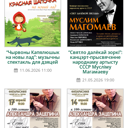
“Чырвоны Капялюшык
“Святло далёкай зоркі”:
на новы лад”: музычны
канцэрт-прысвячэнне
спектакль для дзяцей
народнаму артысту
СССР Мусліму
11.06.2026 11:00
Магамаеву
21.05.2026 19:00