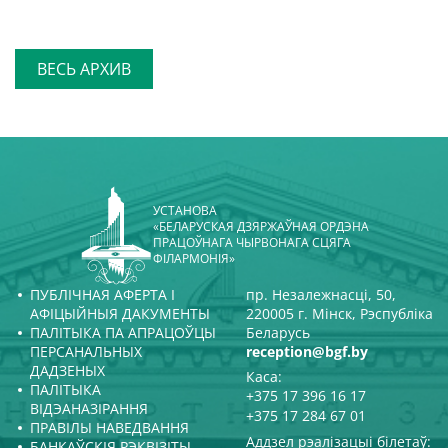
ВЕСЬ АРХИВ
УСТАНОВА
«БЕЛАРУСКАЯ ДЗЯРЖАЎНАЯ ОРДЭНА
ПРАЦОЎНАГА ЧЫРВОНАГА СЦЯГА
ФІЛАРМОНІЯ»
ПУБЛІЧНАЯ АФЕРТА І
пр. Незалежнасці, 50,
АФІЦЫЙНЫЯ ДАКУМЕНТЫ
220005 г. Мінск, Рэспубліка
ПАЛІТЫКА ПА АПРАЦОЎЦЫ
Беларусь
ПЕРСАНАЛЬНЫХ
reception@bgf.by
ДАДЗЕНЫХ
Каса:
ПАЛІТЫКА
+375 17 396 16 17
ВІДЭАНАЗІРАННЯ
+375 17 284 67 01
ПРАВІЛЫ НАВЕДВАННЯ
Аддзел рэалізацыі білетаў:
БАНКАЎСКІЯ РЭКВІЗІТЫ