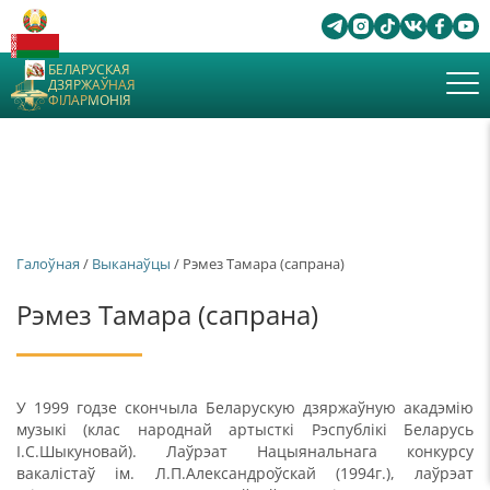
БЕЛАРУСКАЯ
ДЗЯРЖАЎНАЯ
ФІЛАРМОНІЯ
Галоўная
/
Выканаўцы
/ Рэмез Тамара (сапрана)
Рэмез Тамара (сапрана)
У 1999 годзе скончыла Беларускую дзяржаўную акадэмію
музыкі (клас народнай артысткі Рэспублікі Беларусь
І.С.Шыкуновай). Лаўрэат Нацыянальнага конкурсу
вакалістаў ім. Л.П.Александроўскай (1994г.), лаўрэат