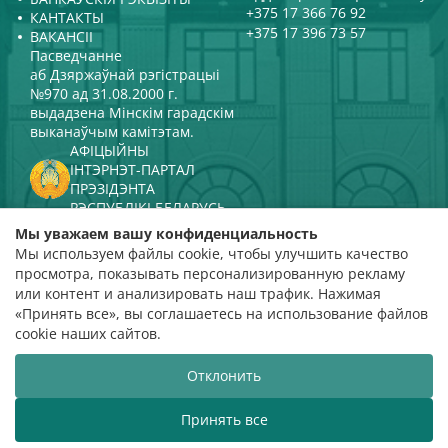
+375 17 366 76 92
КАНТАКТЫ
+375 17 396 73 57
ВАКАНСІІ
Пасведчанне
аб Дзяржаўнай рэгістрацыі
№970 ад 31.08.2000 г.
выдадзена Мінскім гарадскім
выканаўчым камітэтам.
АФІЦЫЙНЫ
ІНТЭРНЭТ-ПАРТАЛ
ПРЭЗІДЭНТА
РЭСПУБЛІКІ БЕЛАРУСЬ
МІНІСТЭРСТВА КУЛЬТУРЫ
Мы уважаем вашу конфиденциальность
РЭСПУБЛІКІ БЕЛАРУСЬ
Мы используем файлы cookie, чтобы улучшить качество
ПАРТАЛ
просмотра, показывать персонализированную рекламу
РЭЙТЫНГАВАЙ АЦЭНКІ
или контент и анализировать наш трафик. Нажимая
«Принять все», вы соглашаетесь на использование файлов
адзнака 4,9
cookie наших сайтов.
на падставе 112 водгукаў
Отклонить
Распрацоўка сайта
ВТОП3
Принять все
Беларуская дзяржаўная філармонія вітае вас!