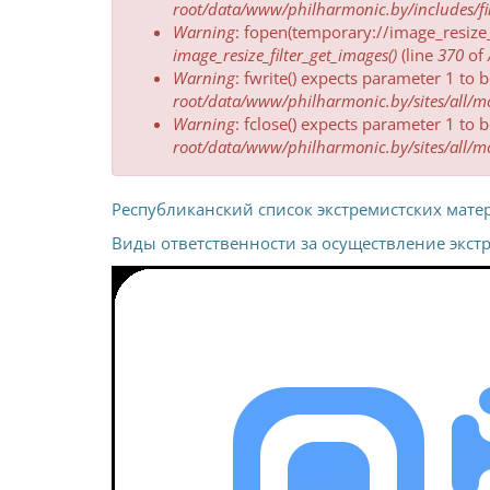
message
root/data/www/philharmonic.by/includes/fil
Warning
: fopen(temporary://image_resize
image_resize_filter_get_images()
(line
370
of
Warning
: fwrite() expects parameter 1 to 
root/data/www/philharmonic.by/sites/all/mod
Warning
: fclose() expects parameter 1 to 
root/data/www/philharmonic.by/sites/all/mod
Республиканский список экстремистских мате
Виды ответственности за осуществление экст