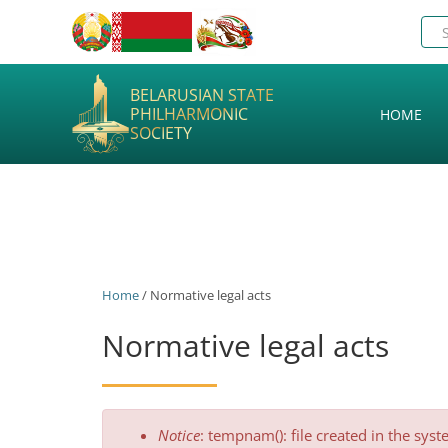
BELARUSIAN STATE
PHILHARMONIC
HOME
SOCIETY
Home
/ Normative legal acts
Normative legal acts
Error
Notice
: tempnam(): file created in the sys