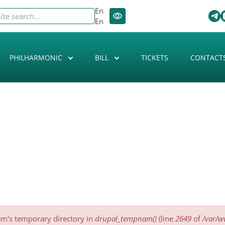
En
En
PHILHARMONIC
BILL
TICKETS
CONTACT
tem's temporary directory in
drupal_tempnam()
(line
2649
of
/var/