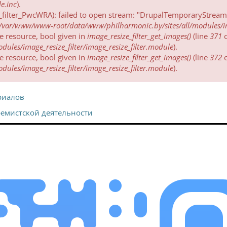
e.inc
).
_filter_PwcWRA): failed to open stream: "DrupalTemporaryStreamW
/var/www/www-root/data/www/philharmonic.by/sites/all/modules/imag
be resource, bool given in
image_resize_filter_get_images()
(line
371
ules/image_resize_filter/image_resize_filter.module
).
be resource, bool given in
image_resize_filter_get_images()
(line
372
ules/image_resize_filter/image_resize_filter.module
).
риалов
ремистской деятельности