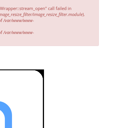
rapper::stream_open" call failed in
e_resize_filter/image_resize_filter.module
).
of
/var/www/www-
of
/var/www/www-