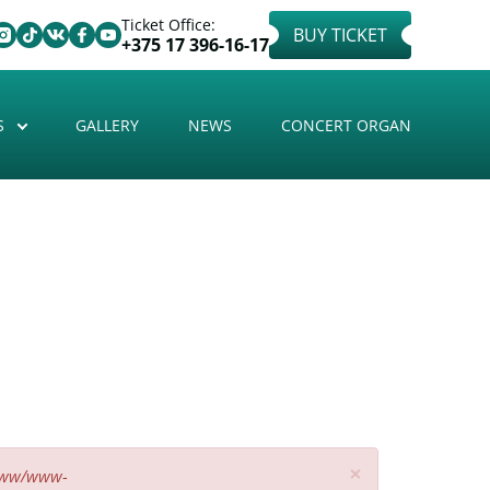
Ticket Office:
BUY TICKET
+375 17 396-16-17
S
GALLERY
NEWS
CONCERT ORGAN
×
www/www-