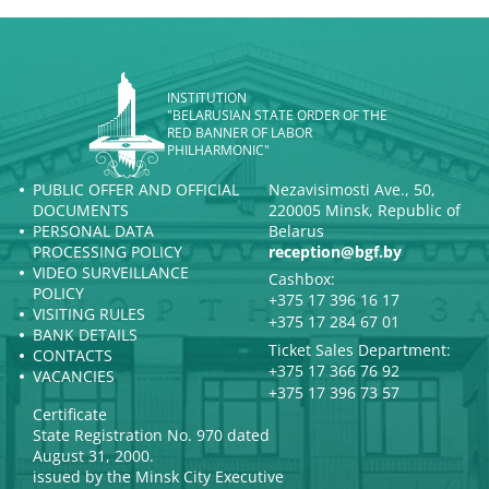
INSTITUTION
"BELARUSIAN STATE ORDER OF THE
RED BANNER OF LABOR
PHILHARMONIC"
PUBLIC OFFER AND OFFICIAL
Nezavisimosti Ave., 50,
DOCUMENTS
220005 Minsk, Republic of
PERSONAL DATA
Belarus
PROCESSING POLICY
reception@bgf.by
VIDEO SURVEILLANCE
Cashbox:
POLICY
+375 17 396 16 17
VISITING RULES
+375 17 284 67 01
BANK DETAILS
Ticket Sales Department:
CONTACTS
+375 17 366 76 92
VACANCIES
+375 17 396 73 57
Certificate
State Registration No. 970 dated
August 31, 2000.
issued by the Minsk City Executive