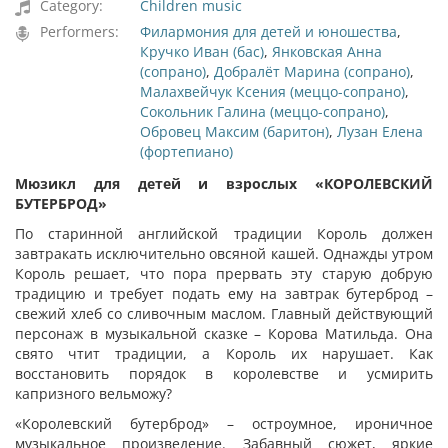
Category:
Children music
Performers:
Филармония для детей и юношества
,
Кручко Иван (бас)
,
Янковская Анна
(сопрано)
,
Добралёт Марина (сопрано)
,
Малахвейчук Ксения (меццо-сопрано)
,
Сокольник Галина (меццо-сопрано)
,
Обровец Максим (баритон)
,
Лузан Елена
(фортепиано)
Мюзикл для детей и взрослых
«КОРОЛЕВСКИЙ
БУТЕРБРОД»
По старинной английской традиции Король должен
завтракать исключительно овсяной кашей. Однажды утром
Король решает, что пора прервать эту старую добрую
традицию и требует подать ему на завтрак бутерброд –
свежий хлеб со сливочным маслом. Главный действующий
персонаж в музыкальной сказке – Корова Матильда. Она
свято чтит традиции, а Король их нарушает. Как
восстановить порядок в королевстве и усмирить
капризного вельможу?
«Королевский бутерброд» – остроумное, ироничное
музыкальное произведение. Забавный сюжет, яркие