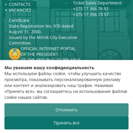
Ticket Sales Department:
CONTACTS
+375 17 366 76 92
VACANCIES
+375 17 396 73 57
Certificate
State Registration No. 970 dated
August 31, 2000.
issued by the Minsk City Executive
Committee.
OFFICIAL INTERNET PORTAL
OF THE PRESIDENT
OF THE REPUBLIC OF BELARUS
MINISTRY OF CULTURE OF THE
Мы уважаем вашу конфиденциальность
REPUBLIC OF BELARUS
Мы используем файлы cookie, чтобы улучшить качество
PORTAL
просмотра, показывать персонализированную рекламу
RATING ASSESSMENT
или контент и анализировать наш трафик. Нажимая
«Принять все», вы соглашаетесь на использование файлов
Rating 4.9
cookie наших сайтов.
based on 112 reviews
Отклонить
Website development
ВТОП3
Принять все
The Belarusian State Philharmonic welcomes you!