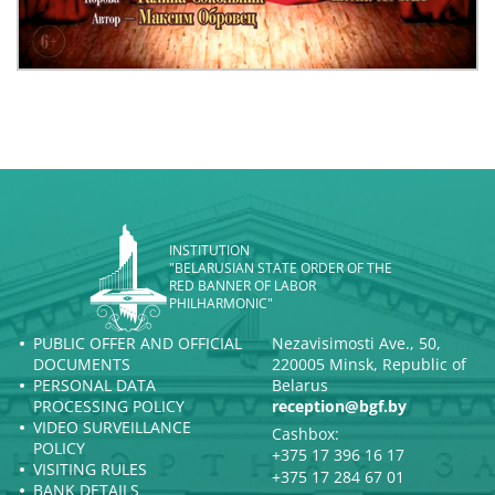
INSTITUTION
"BELARUSIAN STATE ORDER OF THE
RED BANNER OF LABOR
PHILHARMONIC"
PUBLIC OFFER AND OFFICIAL
Nezavisimosti Ave., 50,
DOCUMENTS
220005 Minsk, Republic of
PERSONAL DATA
Belarus
PROCESSING POLICY
reception@bgf.by
VIDEO SURVEILLANCE
Cashbox:
POLICY
+375 17 396 16 17
VISITING RULES
+375 17 284 67 01
BANK DETAILS