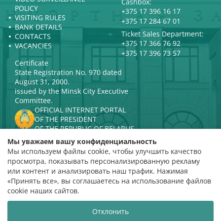
Cashbox:
POLICY
+375 17 396 16 17
VISITING RULES
+375 17 284 67 01
BANK DETAILS
Ticket Sales Department:
CONTACTS
+375 17 366 76 92
VACANCIES
+375 17 396 73 57
Certificate
State Registration No. 970 dated
August 31, 2000.
issued by the Minsk City Executive
Committee.
OFFICIAL INTERNET PORTAL
OF THE PRESIDENT
OF THE REPUBLIC OF BELARUS
MINISTRY OF CULTURE OF THE
Мы уважаем вашу конфиденциальность
REPUBLIC OF BELARUS
Мы используем файлы cookie, чтобы улучшить качество
PORTAL
просмотра, показывать персонализированную рекламу
RATING ASSESSMENT
или контент и анализировать наш трафик. Нажимая
«Принять все», вы соглашаетесь на использование файлов
Rating 4.9
cookie наших сайтов.
based on 112 reviews
Отклонить
Website development
ВТОП3