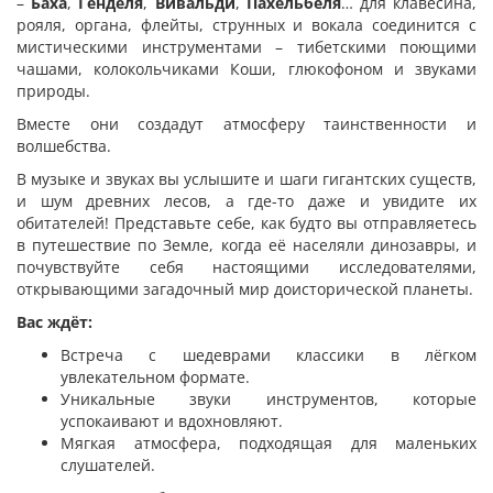
–
Баха
,
Генделя
,
Вивальди
,
Пахельбеля
…
для клавесина,
рояля, органа, флейты, струнных и вокала соединится с
мистическими инструментами – тибетскими поющими
чашами, колокольчиками Коши, глюкофоном и звуками
природы.
Вместе они создадут атмосферу таинственности и
волшебства.
В музыке и звуках вы услышите и шаги гигантских существ,
и шум древних лесов, а где-то даже и увидите их
обитателей! Представьте себе, как будто вы отправляетесь
в путешествие по Земле, когда её населяли динозавры, и
почувствуйте себя настоящими исследователями,
открывающими загадочный мир доисторической планеты.
Вас ждёт:
Встреча с шедеврами классики в лёгком
увлекательном формате.
Уникальные звуки инструментов, которые
успокаивают и вдохновляют.
Мягкая атмосфера, подходящая для маленьких
слушателей.