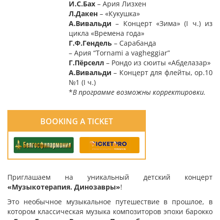
И.С.Бах
– Ария Лизхен
Л.Дакен
– «Кукушка»
А.Вивальди
– Концерт «Зима» (І ч.) из
цикла «Времена года»
Г.Ф.Гендель
– Сарабанда
– Ария “Tornami a vagheggiar”
Г.Пёрселл
– Рондо из сюиты «Абделазар»
А.Вивальди
– Концерт для флейты, ор.10
№1 (І ч.)
*
В программе возможны корректировки.
BOOKING A TICKET
Приглашаем на уникальный детский концерт
«Музыкотерапия. Динозавры
»
!
Это необычное музыкальное путешествие в прошлое, в
котором классическая музыка композиторов эпохи барокко