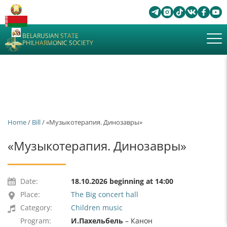
BELARUSIAN STATE
PHILHARMONIC SOCIETY
Home
/
Bill
/ «Музыкотерапия. Динозавры»
«Музыкотерапия. Динозавры»
Date:
18.10.2026 beginning at 14:00
Place:
The Big concert hall
Category:
Children music
Program:
И.Пахельбель
– Канон