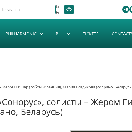
En
En
PHILHARMONIC
BILL
TICKETS
CONTACT
– Жером Гишар (гобой, Франция), Мария Гладикова (сопрано, Беларусь
Сонорус», солисты – Жером Ги
ано, Беларусь)