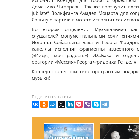
исполнит Концерт для гобоя с оркестром 
Доменико Чимарозы. Так же прозвучит восхи
jubilate” Вольфганга Амадея Моцарта для соп
Сольную партию в мотете исполнит солистка 
Во втором отделении Музыкальная капе
слушателей монументальными сочинениями
Иоганна Себастьяна Баха и Георга Фридри
капеллы исполнят фрагменты известного мо
(«Иисус, моя радость») И.С.Баха и отде
оратории «Мессия» Георга Фридриха Генделя.
Концерт станет поистине прекрасным подарк
музыки!