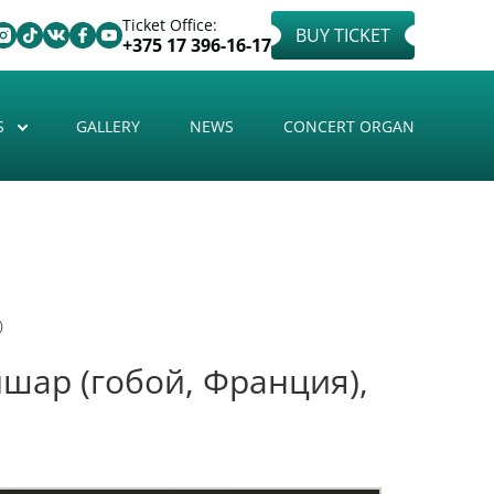
Ticket Office:
BUY TICKET
+375 17 396-16-17
S
GALLERY
NEWS
CONCERT ORGAN
)
шар (гобой, Франция),