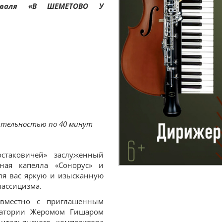
валя «
В ШЕМЕТОВО У
ительностью по 40 минут
таковичей» заслуженный
ная капелла «Сонорус» и
ля вас яркую и изысканную
лассицизма.
овместно с приглашенным
ватории Жеромом Гишаром