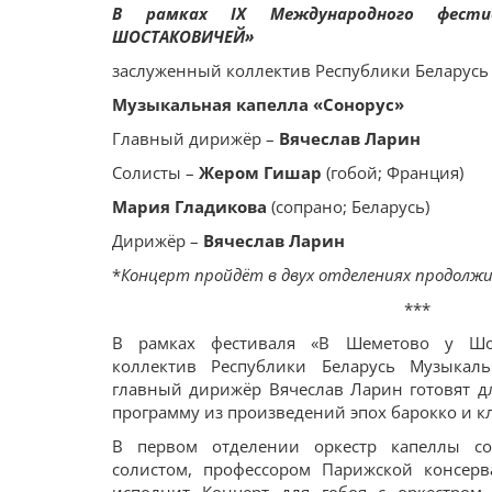
В рамках ІХ Международного фести
ШОСТАКОВИЧЕЙ
»
заслуженный коллектив Республики Беларусь
Музыкальная капелла «Сонорус»
Главный дирижёр –
Вячеслав Ларин
Солисты –
Жером Гишар
(гобой; Франция)
Мария Гладикова
(сопрано; Беларусь)
Дирижёр –
Вячеслав Ларин
*
Концерт пройдёт в двух отделениях продолж
***
В рамках фестиваля «В Шеметово у Шос
коллектив Республики Беларусь Музыкаль
главный дирижёр Вячеслав Ларин готовят д
программу из произведений эпох барокко и к
В первом отделении оркестр капеллы с
солистом, профессором Парижской консер