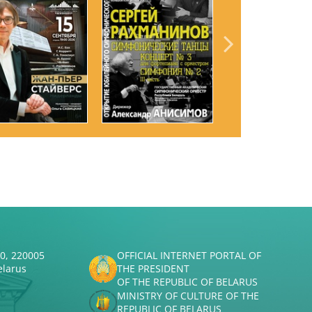
50, 220005
OFFICIAL INTERNET PORTAL OF
elarus
THE PRESIDENT
OF THE REPUBLIC OF BELARUS
MINISTRY OF CULTURE OF THE
REPUBLIC OF BELARUS