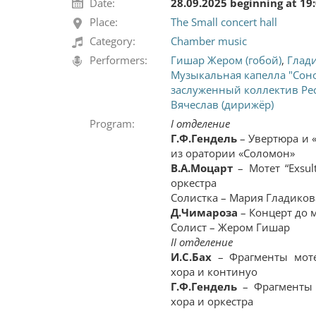
Date:
28.09.2025 beginning at 19
Place:
The Small concert hall
Category:
Chamber music
Performers:
Гишар Жером (гобой)
,
Глади
Музыкальная капелла "Соно
заслуженный коллектив Ре
Вячеслав (дирижёр)
Program:
І
отделение
Г.Ф.Гендель
– Увертюра и 
из оратории «Соломон»
В.А.Моцарт
– Мотет “Exsult
оркестра
Солистка – Мария Гладиков
Д.Чимароза
– Концерт до 
Солист – Жером Гишар
ІІ
отделение
И.С.Бах
– Фрагменты мотет
хора и континуо
Г.Ф.Гендель
– Фрагменты 
хора и оркестра