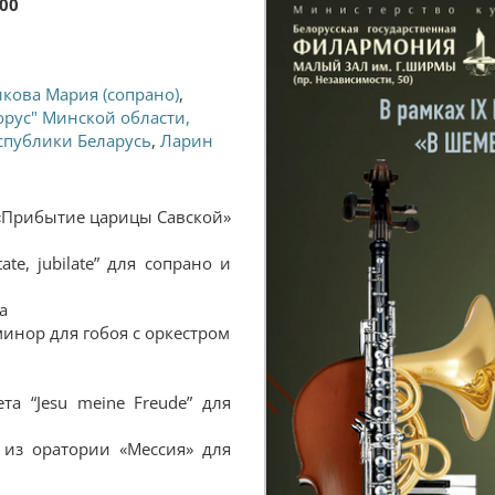
:00
кова Мария (сопрано)
,
рус" Минской области,
спублики Беларусь
,
Ларин
«Прибытие царицы Савской»
ate, jubilate” для сопрано и
а
минор для гобоя с оркестром
а “Jesu meine Freude” для
из оратории «Мессия» для