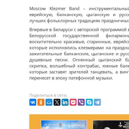
Moscow Klezmer Band – инструментальн
еврейскую, балканскую, цыганскую и рус
лучших фольклорных традициях праздничных
Впервые в Беларуси с авторской программой
Белорусской государственной филарм
восхитительно красивые, старинные, еврей
которые исполнялись клезмерами на праздни
зажигательные балканские, цыганские и рус
душевные песни. Огненный цыганский ба
скрипка, волшебный контрабас, южные бал
которые заставят зрителей танцевать, а ви
перенесет в эпоху патефонной музыки.