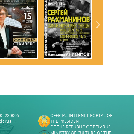
50, 220005
OFFICIAL INTERNET PORTAL OF
elarus
THE PRESIDENT
OF THE REPUBLIC OF BELARUS
MINISTRY OF CULTURE OF THE