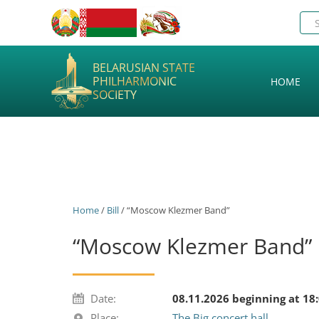
BELARUSIAN STATE
PHILHARMONIC
HOME
SOCIETY
Home
/
Bill
/ “Moscow Klezmer Band”
“Moscow Klezmer Band”
Date:
08.11.2026 beginning at 18
Place:
The Big concert hall