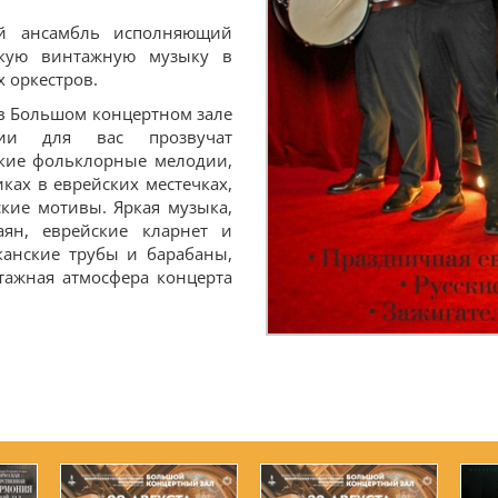
ый ансамбль исполняющий
скую винтажную музыку в
 оркестров.
 в Большом концертном зале
онии для вас прозвучат
ские фольклорные мелодии,
ках в еврейских местечках,
ские мотивы. Яркая музыка,
ян, еврейские кларнет и
канские трубы и барабаны,
нтажная атмосфера концерта