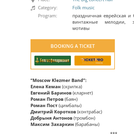
Category:
Folk music
Program:
праздничная еврейская и 
винтажные мелодии, з
мотивы
BOOKING A TICKET
“Moscow Klezmer Band”:
Елена Кеман
(скрипка)
Евгений Баринов
(кларнет)
Роман Петров
(баян)
Роман Пост
(цимбалы)
Дмитрий Коротков
(контрабас)
Добрыня Антонов
(тромбон)
Максим Захаркин
(барабаны)
***