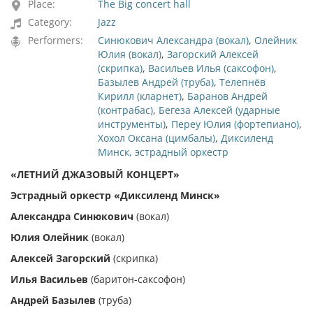
Place:
The Big concert hall
Category:
Jazz
Performers:
Синюкович Александра (вокал)
,
Олейник
Юлия (вокал)
,
Загорский Алексей
(скрипка)
,
Васильев Илья (саксофон)
,
Базылев Андрей (труба)
,
Телепнёв
Кирилл (кларнет)
,
Баранов Андрей
(контрабас)
,
Бегеза Алексей (ударные
инструменты)
,
Переу Юлия (фортепиано)
,
Хохол Оксана (цимбалы)
,
Диксиленд
Минск, эстрадный оркестр
«ЛЕТНИЙ ДЖАЗОВЫЙ КОНЦЕРТ»
Эстрадный оркестр «Диксиленд Минск»
Александра Синюкович
(вокал)
Юлия Олейник
(вокал)
Алексей Загорский
(скрипка)
Илья Васильев
(баритон-саксофон)
Андрей Базылев
(труба)