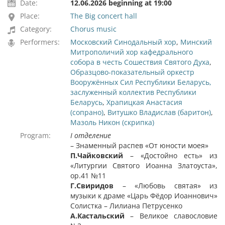
Date:
12.06.2026 beginning at 19:00
Place:
The Big concert hall
Category:
Chorus music
Performers:
Московский Синодальный хор
,
Минский
Митрополичий хор кафедрального
собора в честь Сошествия Святого Духа
,
Образцово-показательный оркестр
Вооружённых Сил Республики Беларусь,
заслуженный коллектив Республики
Беларусь
,
Храпицкая Анастасия
(сопрано)
,
Витушко Владислав (баритон)
,
Мазоль Никон (скрипка)
Program:
I отделение
– Знаменный распев «От юности моея»
П.Чайковский
– «Достойно есть» из
«Литургии Святого Иоанна Златоуста»,
ор.41 №11
Г.Свиридов
– «Любовь святая» из
музыки к драме «Царь Фёдор Иоаннович»
Солистка – Лилиана Петрусенко
А.Кастальский
– Великое славословие