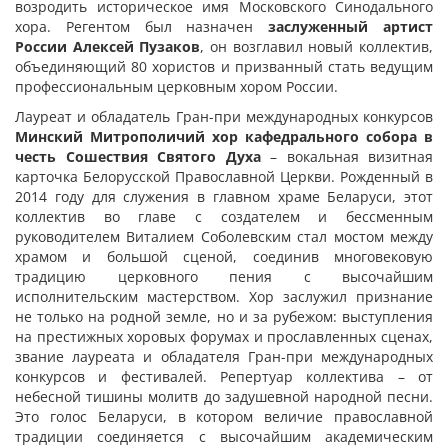
возродить историческое имя Московского Синодального
хора. Регентом был назначен
заслуженный артист
России Алексей Пузаков
, он возглавил новый коллектив,
объединяющий 80 хористов и призванный стать ведущим
профессиональным церковным хором России.
Лауреат и обладатель Гран-при международных конкурсов
Минский Митрополичий хор кафедрального собора в
честь Сошествия Святого Духа
– вокальная визитная
карточка Белорусской Православной Церкви. Рожденный в
2014 году для служения в главном храме Беларуси, этот
коллектив во главе с создателем и бессменным
руководителем Виталием Соболевским стал мостом между
храмом и большой сценой, соединив многовековую
традицию церковного пения с высочайшим
исполнительским мастерством. Хор заслужил признание
не только на родной земле, но и за рубежом: выступления
на престижных хоровых форумах и прославленных сценах,
звание лауреата и обладателя Гран-при международных
конкурсов и фестивалей. Репертуар коллектива – от
небесной тишины молитв до задушевной народной песни.
Это голос Беларуси, в котором величие православной
традиции соединяется с высочайшим академическим