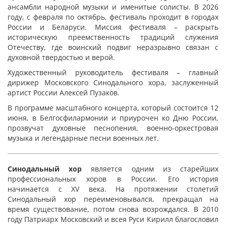
ансамбли народной музыки и именитые солисты. В 2026
году, с февраля по октябрь, фестиваль проходит в городах
России и Беларуси. Миссия фестиваля – раскрыть
историческую преемственность традиций служения
Отечеству, где воинский подвиг неразрывно связан с
духовной твердостью и верой.
Художественный руководитель фестиваля – главный
дирижер Московского Синодального хора, заслуженный
артист России Алексей Пузаков.
В программе масштабного концерта, который состоится 12
июня, в Белгосфилармонии и приурочен ко
Дню России,
прозвучат духовные песнопения, военно-оркестровая
музыка и легендарные песни военных лет.
Синодальный хор
является одним из старейших
профессиональных хоров в России. Его история
начинается с XV века. На протяжении столетий
Синодальный хор переименовывался, прекращал на
время существование, потом снова возрождался. В 2010
году Патриарх Московский и всея Руси Кирилл благословил