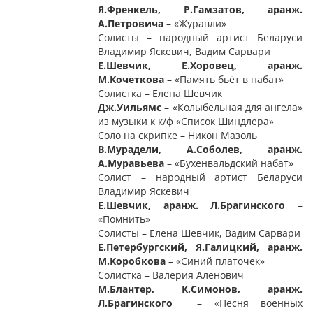
Я.Френкель,
Р.Гамзатов, аранж.
А.Петровича
– «Журавли»
Солисты – народный артист Беларуси
Владимир Яскевич, Вадим Сарвари
Е.Шевчик, Е.Хоровец, аранж.
М.Кочеткова
– «Память бьёт в набат»
Солистка – Елена Шевчик
Д
ж
.Уильямс
– «Колыбельная для ангела»
из музыки к к/ф «Список Шиндлера»
Соло на скрипке – Никон Мазоль
В.Мурадели, А.Соболев, аранж.
А.Муравьева
– «Бухенвальдский набат»
Солист – народный артист Беларуси
Владимир Яскевич
Е.Шевчик, аранж. Л.Брагинского
–
«Помнить»
Солисты – Елена Шевчик, Вадим Сарвари
Е.Петербургский, Я.Галицкий, аранж.
М.Коробкова
– «Синий платочек»
Солистка – Валерия Аленович
М.Блантер,
К.Симонов, аранж.
Л.Брагинского
– «Песня военных