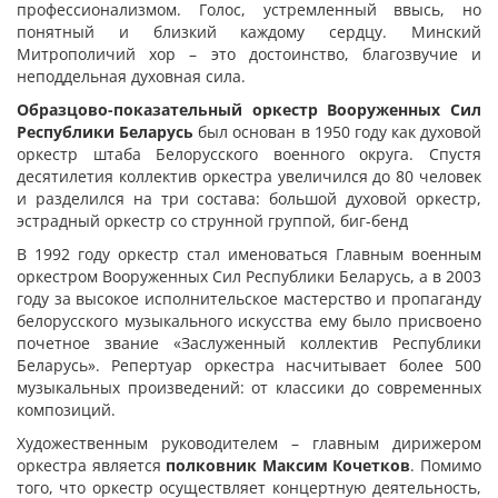
профессионализмом. Голос, устремленный ввысь, но
понятный и близкий каждому сердцу. Минский
Митрополичий хор – это достоинство, благозвучие и
неподдельная духовная сила.
Образцово-показательный оркестр Вооруженных Сил
Республики Беларусь
был основан в 1950 году как духовой
оркестр штаба Белорусского военного округа. Спустя
десятилетия коллектив оркестра увеличился до 80 человек
и разделился на три состава: большой духовой оркестр,
эстрадный оркестр со струнной группой, биг-бенд
В 1992 году оркестр стал именоваться Главным военным
оркестром Вооруженных Сил Республики Беларусь, а в 2003
году за высокое исполнительское мастерство и пропаганду
белорусского музыкального искусства ему было присвоено
почетное звание «Заслуженный коллектив Республики
Беларусь». Репертуар оркестра насчитывает более 500
музыкальных произведений: от классики до современных
композиций.
Художественным руководителем – главным дирижером
оркестра является
полковник Максим Кочетков
. Помимо
того, что оркестр осуществляет концертную деятельность,