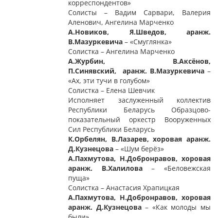
корреспондентов»
Солисты – Вадим Сарвари, Валерия
Аленович, Ангелина Марченко
А.Новиков, Я.Шведов, аранж.
В.Мазуркевича
– «Смуглянка»
Солистка – Ангелина Марченко
А.Журбин, В.Аксёнов,
П.Синявский,
аранж. В.Мазуркевича
–
«Ах, эти тучи в голубом»
Солистка – Елена Шевчик
Исполняет
заслуженный коллектив
Республики Беларусь Образцово-
показательный оркестр Вооруженных
Сил Республики Беларусь
К.Орбелян, В.Лазарев, хоровая аранж.
Д.Кузнецова
– «Шум берёз»
А.Пахмутова, Н.Добронравов, хоровая
аранж. В.Халилова
– «Беловежская
пуща»
Солистка – Анастасия Храпицкая
А.Пахмутова, Н.Добронравов, хоровая
аранж. Д.Кузнецова
– «Как молоды мы
были»