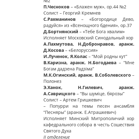
№2
П.Чесноков
– «Блажен муж», ор.44 №2
Солист – Георгий Кремнев
С.Рахманинов
– «Богородице Дево,
радуйся» из «Всенощного бдения», ор.37
Д.Бортнянский
– «Тебе Бога хвалим»
Исполняет
Московский Синодальный хор
А.Пахмутова, Н.Добронравов, аранж.
Д.Косов
а
– «Белоруссия»
И.Лученок, Я.Колас
– “Мой родны кут”
В.Каризна, аранж. Н.Богодаева
– “Мне
Богам дадзена Радзіма”
М.К.Огинский, аранж. В.Соболевского
–
Полонез
Э.Ханок, Н.Гилевич, аранж.
А.Саврицкого
– “Вы шуміце, бярозы”
Солист – Артем Гришкевич
– Попурри на темы песен ансамбля
“Песняры” (аранж. Е.Атрашкевич)
Исполняет Минский Митрополичий хор
кафедрального собора в честь Сошествия
Святого Духа
II отделение