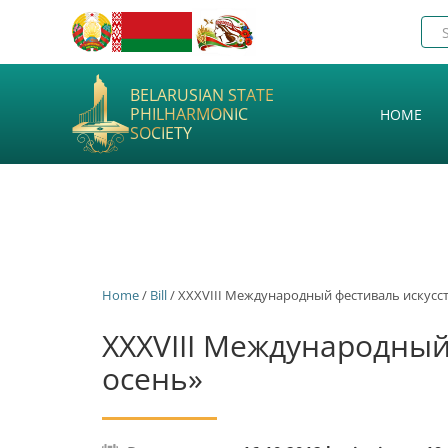
BELARUSIAN STATE
PHILHARMONIC
HOME
SOCIETY
Home
/
Bill
/ ХХХVІII Международный фестиваль искусс
ХХХVІII Международный
осень»