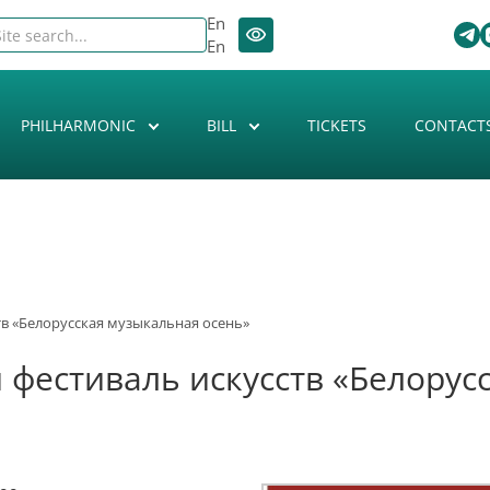
En
En
PHILHARMONIC
BILL
TICKETS
CONTACT
тв «Белорусская музыкальная осень»
 фестиваль искусств «Белорус