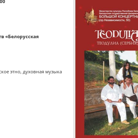
:00
тв «Белорусская
кое этно, духовная музыка